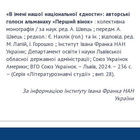
«В імені нашої національної єдности»: авторські
голоси альманаху «Перший вінок»
: колективна
монографія / за наук. ред. А. Швець ; передм. А.
Швець ; редкол.: Є. Нахлік (гол.) та ін. ; відповід. ред.
М. Лапій, І. Горошко ; Інститут Івана Франка НАН
України; Департамент освіти і науки Львівської
обласної державної адміністрації; Союз Українок
Америки; ВГО Союз Українок. – Львів, 2024. – 236 с.
– (Серія «Літературознавчі студії» ; вип. 28).
За інформацією Інституту Івана Франка НАН
України