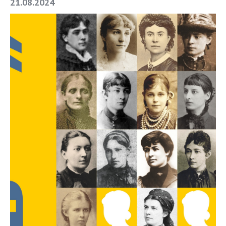
21.08.2024
СТРУКТУРА
Президія НАН України
Апарат Президії
Секція фізико-технічних і математичних
наук
Секція хімічних і біологічних наук
Секція суспільних і гуманітарних наук
Установи при Президії
Ради, комітети та комісії
Наукові центри МОН та НАН України
Громадські організації