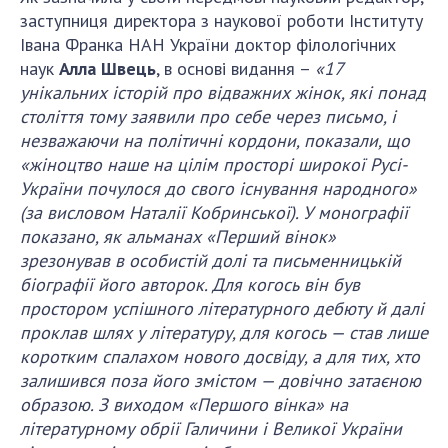
НОВИНИ
заступниця директора з наукової роботи Інституту
ЗАСІДАННЯ ПРЕЗИДІЇ НАН УКРАЇНИ
Івана Франка НАН України доктор філологічних
наук
Алла Швець
, в основі видання –
«17
НАУКОВІ ВИДАННЯ
унікальних історій про відважних жінок, які понад
століття тому заявили про себе через письмо, і
МЕДІА ПРО НАС
незважаючи на політичні кордони, показали, що
«жіноцтво наше на цілім просторі широкої Русі-
АКАДЕМІЯ КОМЕНТУЄ
України почулося до свого існування народного»
КОНТАКТИ
(за висловом Наталії Кобринської). У монографії
показано, як альманах «Перший вінок»
ПРОФСПІЛКА НАН УКРАЇНИ
зрезонував в особистій долі та письменницькій
біографії його авторок. Для когось він був
КАБІНЕТ
простором успішного літературного дебюту й далі
проклав шлях у літературу, для когось — став лише
коротким спалахом нового досвіду, а для тих, хто
залишився поза його змістом — довічно затаєною
образою. З виходом «Першого вінка» на
літературному обрії Галичини і Великої України