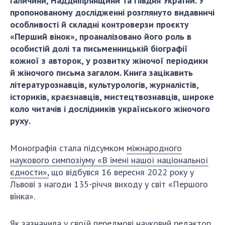
Галичини, Наддніпрянщини та Півдня України. У
Відкрита наука в НАН України
пропонованому дослідженні розглянуто видавничі
Підготовка наукових кадрів
особливості й складні контроверзи проєкту
Робота з молоддю
«Перший вінок», проаналізовано його роль в
особистій долі та письменницькій біографії
кожної з авторок, у розвитку жіночої періодики
МІЖНАРОДНЕ СПІВРОБІТНИЦТВО
й жіночого письма загалом. Книга зацікавить
літературознавців, культурологів, журналістів,
Членство в міжнародних організаціях
істориків, краєзнавців, мистецтвознавців, широке
Міжнародні угоди
коло читачів і дослідників українського жіночого
Міжнародні програми та конкурси
руху.
ДОКУМЕНТИ
Монографія стала підсумком
міжнародного
наукового симпозіуму «В імені нашої національної
Нормативні акти НАН України
єдности»,
що відбувся 16 вересня 2022 року у
Державний бюджет НАН України
Львові з нагоди 135-річчя виходу у світ «Першого
Вибори до складу НАН України
вінка».
Бланки документів
Як зазначила у своїй передмові науковий редактор,