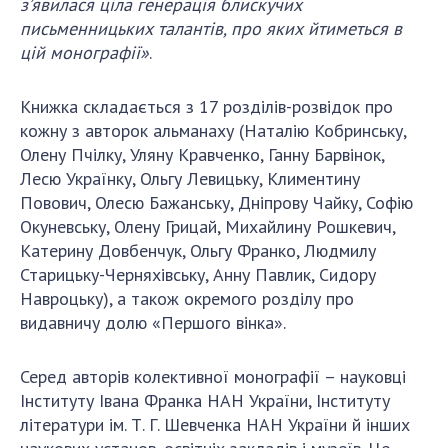
з’явилася ціла генерація блискучих
письменницьких талантів, про яких йтиметься в
цій монографії»
.
Книжка складається з 17 розділів-розвідок про
кожну з авторок альманаху (Наталію Кобринську,
Олену Пчілку, Уляну Кравченко, Ганну Барвінок,
Лесю Українку, Ольгу Левицьку, Климентину
Повович, Олесю Бажанську, Дніпрову Чайку, Софію
Окуневську, Олену Грицай, Михайлину Рошкевич,
Катерину Довбенчук, Ольгу Франко, Людмилу
Старицьку-Черняхівську, Анну Павлик, Сидору
Навроцьку), а також окремого розділу про
видавничу долю «Першого вінка».
Серед авторів колективної монографії – науковці
Інституту Івана Франка НАН України, Інституту
літератури ім. Т. Г. Шевченка НАН України й інших