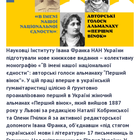
ДІЯЛЬНІСТЬ
Засідання Президії НАН України
Сесії Загальних зборів НАН України
Річні звіти НАН України
Науковці Інституту Івана Франка НАН України
Річні фінансові звіти НАН України
підготували нове книжкове видання – колективну
Наукові публікації та видавнича діяльність
монографію «“В імені нашої національної
Охорона прав інтелектуальної власності та
єдности”: авторські голоси альманаху “Перший
трансфер технологій в наукових установах
вінок”». У цій праці вперше в українській
Наукові об'єкти, що становлять національне
гуманітаристиці цілісно й ґрунтовно
надбання
проаналізовано перший в Україні жіночий
Центри колективного користування
альманах «Перший вінок», який вийшов 1887
науковими приладами НАН України
року у Львові за редакцією Наталії Кобринської
Оцінювання ефективності діяльності
та Олени Пчілки й за активної редакторської
наукових установ
допомоги Івана Франка, об’єднавши «під стягом
української мови і літератури» 17 письменниць із
Конкурси наукових досліджень НАН України