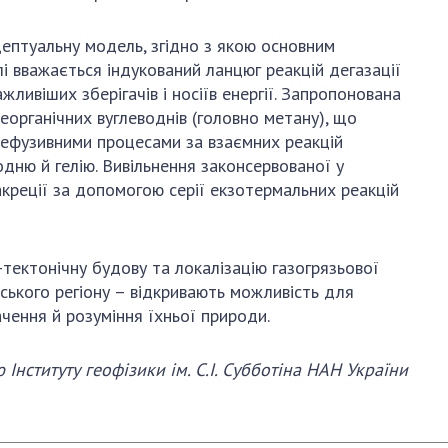
АКАДЕМІЯ
КОМЕНТУЄ
ептуальну модель, згідно з якою основним
КОНТАКТИ
і вважається індукований ланцюг реакцій дегазації
жливіших зберігачів і носіїв енергії. Запропонована
ПРОФСПІЛКА НАН
органічних вуглеводнів (головно метану), що
УКРАЇНИ
 ефузивними процесами за взаємних реакцій
дню й гелію. Вивільнення законсервованої у
КАБІНЕТ
акреції за допомогою серії екзотермальних реакцій
-тектонічну будову та локалізацію газогрязьової
мського регіону – відкривають можливість для
ачення й розуміння їхньої природи.
 І
нституту геофізики ім. С.І. Субботіна НАН України