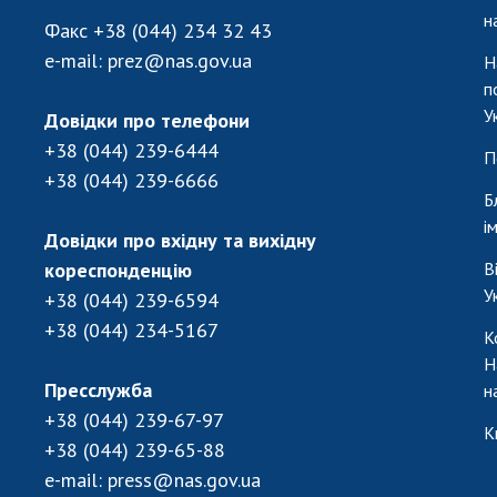
н
Факс
+38 (044) 234 32 43
e-mail:
prez@nas.gov.ua
Н
п
У
Довідки про телефони
+38 (044) 239-6444
П
+38 (044) 239-6666
Б
і
Довідки про вхідну та вихідну
кореспонденцію
В
У
+38 (044) 239-6594
+38 (044) 234-5167
К
Н
Пресслужба
н
+38 (044) 239-67-97
К
+38 (044) 239-65-88
e-mail:
press@nas.gov.ua