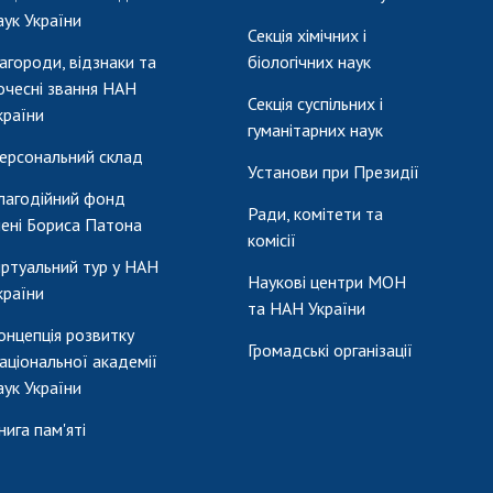
аук України
Секція хімічних і
агороди, відзнаки та
біологічних наук
очесні звання НАН
Секція суспільних і
країни
гуманітарних наук
ерсональний склад
Установи при Президії
лагодійний фонд
Ради, комітети та
мені Бориса Патона
комісії
іртуальний тур у НАН
Наукові центри МОН
країни
та НАН України
онцепція розвитку
Громадські організації
аціональної академії
аук України
нига пам'яті