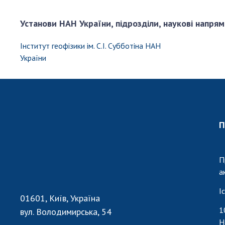
Установи НАН України, підрозділи, наукові напрям
Інститут геофізики ім. С.І. Субботіна НАН
України
П
П
а
І
01601, Київ, Україна
1
вул. Володимирська, 54
Н