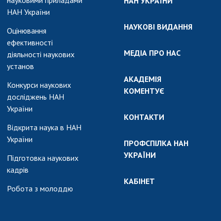
науковими приладами
НАН УКРАЇНИ
НАН України
НАУКОВІ ВИДАННЯ
Оцінювання
ефективності
МЕДІА ПРО НАС
діяльності наукових
установ
АКАДЕМІЯ
Конкурси наукових
КОМЕНТУЄ
досліджень НАН
України
КОНТАКТИ
Відкрита наука в НАН
України
ПРОФСПІЛКА НАН
УКРАЇНИ
Підготовка наукових
кадрів
КАБІНЕТ
Робота з молоддю