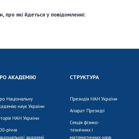
и, про які йдеться у повідомленні:
РО АКАДЕМІЮ
СТРУКТУРА
ро Національну
Президія НАН України
кадемію наук України
Апарат Президії
сторія НАН України
Секція фізико-
00-річчя
технічних і
аціональної академії
математичних наук