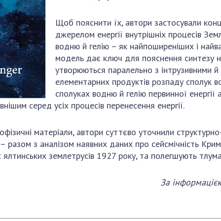
Щоб пояснити їх, автори застосували конц
джерелом енергії внутрішніх процесів Земл
водню й гелію – як найпоширеніших і найва
модель дає ключ для пояснення синтезу не
утворюються паралельно з інтрузивними й
елементарних продуктів розпаду сполук во
сполуках водню й гелію первинної енергії 
ішим серед усіх процесів перенесення енергії.
офізичні матеріали, автори суттєво уточнили структурно
и – разом з аналізом наявних даних про сейсмічність Кри
с ялтинських землетрусів 1927 року, та полегшують тлум
За інформацією