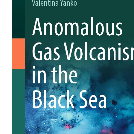
Персонал
Благодій
імені Бо
Віртуаль
НАН Укра
Концепці
Націонал
академії
України
Книга пам