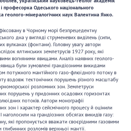
Коболев,
український науковець-
геолог академік
и, що становлять
НАН України
і професорка Одеського національного
адбання
Державний
рка геолого-мінералогічних наук Валентина Янко.
ивного
бюджет НАН
науковими
України
афіксовану в Чорному морі безпрецедентну
 України
Вибори до складу
ького дна у вигляді струменевих виділень (сипи,
ективності
НАН України
их вулканах (фонтани). Головну увагу автори
кових установ
Бланки документів
лідок ялтинських землетрусів 1927 року, які
ових досліджень
ими вогняними явищами. Аналіз наявних геолого-
НОВИНИ
і явища були зумовлені грандіозними викидами
 в НАН України
атом потужного мантійного газо-флюїдного потоку в
ЗАСІДАННЯ
кових кадрів
нту вздовж тектонічних порушень різного масштабу
ПРЕЗИДІЇ НАН
оддю
орноморської розломних зон. Землетруси
УКРАЇНИ
чних порушень у придонних осадових горизонтах
НАУКОВІ
флюїдних потоків. Автори монографії
ВИДАННЯ
их зон і характер сейсмічного процесу й оцінили
І наголосили на грандіозних обсягах викидів газу:
МЕДІА ПРО НАС
ану, які пропонується вважати своєрідними газовими
 глибинних розломів верхньої мантії.