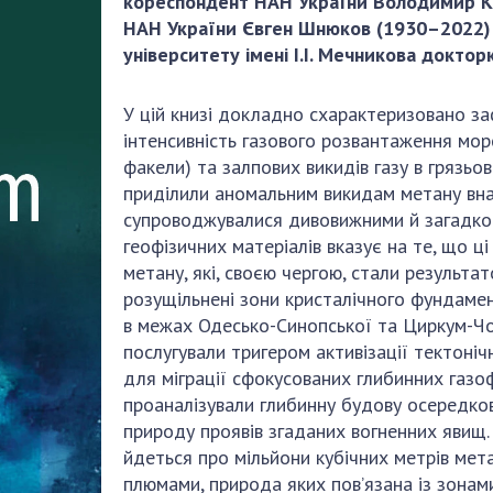
кореспондент НАН України Володимир 
Наукові об'єкт
ьний склад
наук
НАН України Євген Шнюков (1930–2022) 
національне н
університету імені І.І. Мечникова докто
ний фонд
Установи при
Центри колект
риса Патона
Президії
користування 
ний тур у
Ради, комітети
У цій книзі докладно схарактеризовано з
приладами НАН
їни
та комісії
інтенсивність газового розвантаження морс
Оцінювання еф
факели) та залпових викидів газу в грязьов
я розвитку
Наукові центри
діяльності нау
приділили аномальним викидам метану внас
ьної
МОН та НАН
Конкурси наук
супроводжувалися дивовижними й загадков
 наук
України
НАН України
геофізичних матеріалів вказує на те, що ц
Громадські
Відкрита наука
метану, які, своєю чергою, стали результ
'яті
організації
Підготовка нау
розущільнені зони кристалічного фундаме
Робота з мол
в межах Одесько-Синопської та Циркум-Ч
послугували тригером активізації тектоні
для міграції сфокусованих глибинних газо
проаналізували глибинну будову осередков
природу проявів згаданих вогненних явищ. 
йдеться про мільйони кубічних метрів мет
плюмами, природа яких пов’язана із зонами