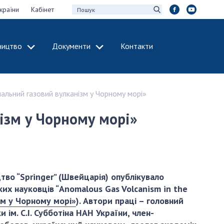
країни
Кабінет
ництво
Документи
Контакти
МІЖНАРОДНЕ
СПІВРОБІТНИЦТВО
альний газовий вулканізм у Чорному морі»
идії НАН України
Членство в
х зборів НАН
міжнародних
ізм у Чорному морі»
організаціях
Н України
Міжнародні угоди
 звіти НАН України
Міжнародні
ації та видавнича
програми та
конкурси
во “Springer” (Швейцарія) опублікувало
их науковців “Anomalous Gas Volcanism in the
інтелектуальної
ДОКУМЕНТИ
зм у Чорному морі»
). Автори праці –
головний
рансфер
 ім. С.І. Субботіна НАН України, член-
аукових установах
Нормативні акти