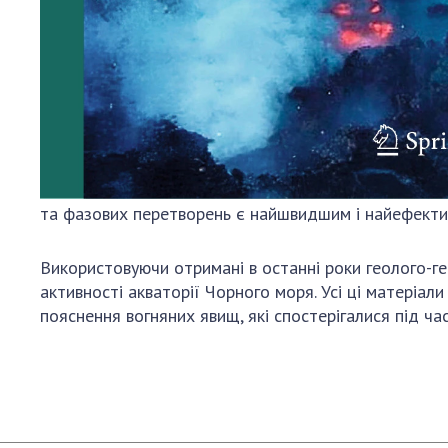
та фазових перетворень є найшвидшим і найефективн
Використовуючи отримані в останні роки геолого-ге
активності акваторії Чорного моря. Усі ці матеріал
пояснення вогняних явищ, які спостерігалися під ча