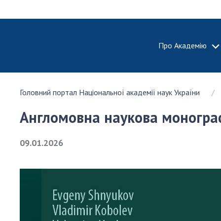
Про Академію
ПРО АКА
Головний портал Національної академії наук України
Про Наці
академію
Англомовна наукова монограф
України
Історія 
09.01.2026
100-річч
Націонал
академії
України
Нагороди
та почесн
НАН Укра