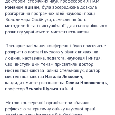
доктором історичних наук, професором ЛНАМ
Романом Яцівим,
була зосереджена довкола
розгортання програмних ідей наукової праці
Володимира Овсійчука, осмислення його
методології та їх актуалізації для сьогоднішнього
розвитку українського мистецтвознавства.
Пленарне засідання конференції було присвячене
розкриттю постаті вченого у різних виявах: як
людини, наставника, педагога, науковця і митця.
Свої виступи цим темам присвятили доктор
мистецтвознавства Галина Стельмащук, доктор
мистецтвознавства
Наталія Левкович
,
кандидат мистецтвознавства
Галина Новоженець
,
професор
Зеновія Шульга
та інші.
Метою конференції організатори вбачали
рефлексію та критичну оцінку наукової праці і
дослідницьких інтересів В.А. Овсійчука.