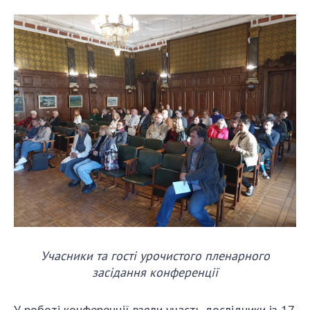
НОВИНИ
ЗАСІДАННЯ ПРЕЗИДІЇ НАН УКРАЇНИ
НАУКОВІ ВИДАННЯ
МЕДІА ПРО НАС
АКАДЕМІЯ КОМЕНТУЄ
КОНТАКТИ
ПРОФСПІЛКА НАН УКРАЇНИ
КАБІНЕТ
Учасники та гості урочистого пленарного
засідання конференції
У роботі конференції взяли участь дослідники із 17