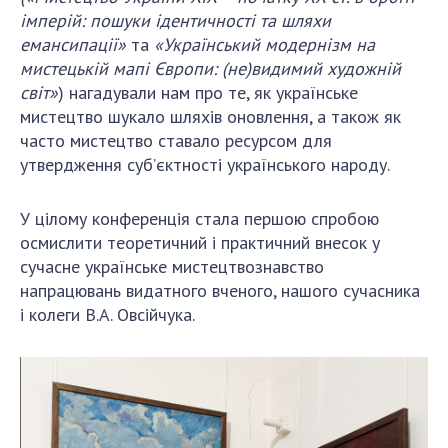
імперій: пошуки ідентичності та шляхи
емансипації»
та
«Український модернізм на
мистецькій мапі Європи: (не)видимий художній
світ»
) нагадували нам про те, як українське
мистецтво шукало шляхів оновлення, а також як
часто мистецтво ставало ресурсом для
утвердження суб’єктності українського народу.
У цілому конференція стала першою спробою
осмислити теоретичний і практичний внесок у
сучасне українське мистецтвознавство
напрацювань видатного вченого, нашого сучасника
і колеги В.А. Овсійчука.