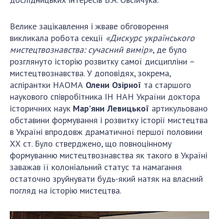
Велике зацікавлення і жваве обговорення
викликала робота секції
«Дискурс українського
мистецтвознавства: сучасний вимір»
, де було
розглянуто історію розвитку самої дисципліни –
мистецтвознавства. У доповідях, зокрема,
аспірантки НАОМА
Олени Озірної
та старшого
наукового співробітника ІН НАН України доктора
історичних наук
Мар’яни Левицької
артикульовано
обставини формування і розвитку історії мистецтва
в Україні впродовж драматичної першої половини
ХХ ст. Було стверджено, що повноцінному
формуванню мистецтвознавства як такого в Україні
заважав її колоніальний статус та намагання
остаточно зруйнувати будь-який натяк на власний
погляд на історію мистецтва.