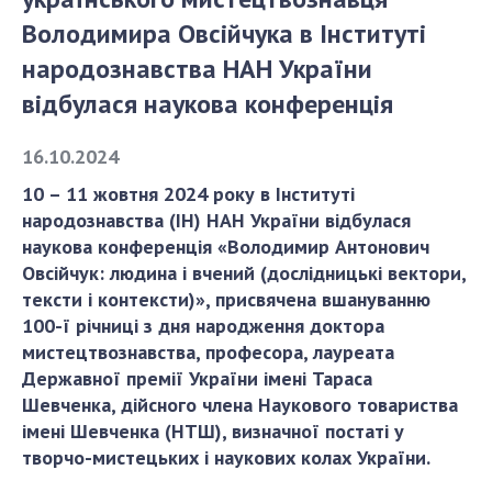
Володимира Овсійчука в Інституті
СТРУКТУРА
народознавства НАН України
відбулася наукова конференція
Президія НАН України
16.10.2024
Апарат Президії
Секція фізико-технічних і математичних
10 – 11 жовтня 2024 року в Інституті
наук
народознавства (ІН) НАН України відбулася
Секція хімічних і біологічних наук
наукова конференція «Володимир Антонович
Овсійчук: людина і вчений (дослідницькі вектори,
Секція суспільних і гуманітарних наук
тексти і контексти)», присвячена вшануванню
Установи при Президії
100-ї річниці з дня народження доктора
Ради, комітети та комісії
мистецтвознавства, професора, лауреата
Наукові центри МОН та НАН України
Державної премії України імені Тараса
Громадські організації
Шевченка, дійсного члена Наукового товариства
імені Шевченка (НТШ), визначної постаті у
творчо-мистецьких і наукових колах України.