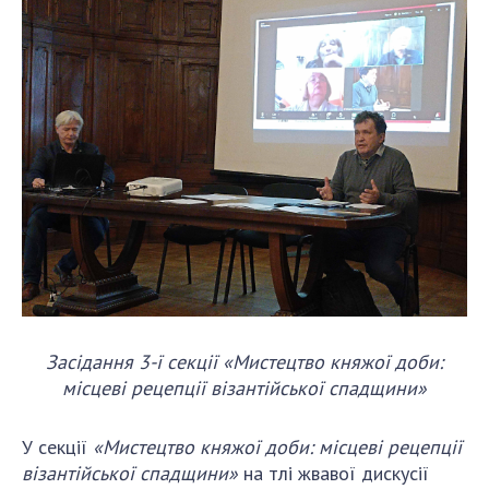
Засідання 3-ї секції «Мистецтво княжої доби:
місцеві рецепції візантійської спадщини»
У секції
«Мистецтво княжої доби: місцеві рецепції
візантійської спадщини»
на тлі жвавої дискусії