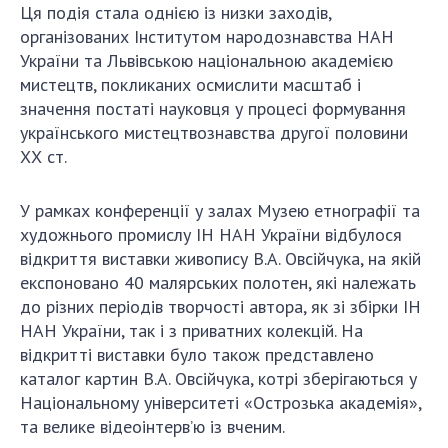
Відкрита наука в НАН України
Ця подія стала однією із низки заходів,
Підготовка наукових кадрів
організованих Інститутом народознавства НАН
України та Львівською національною академією
Робота з молоддю
мистецтв, покликаних осмислити масштаб і
значення постаті науковця у процесі формування
українського мистецтвознавства другої половини
МІЖНАРОДНЕ СПІВРОБІТНИЦТВО
ХХ ст.
Членство в міжнародних організаціях
У рамках конференції у залах Музею етнографії та
Міжнародні угоди
художнього промислу ІН НАН України відбулося
Міжнародні програми та конкурси
відкриття виставки живопису В.А. Овсійчука, на якій
ДОКУМЕНТИ
експоновано 40 малярських полотен, які належать
до різних періодів творчості автора, як зі збірки ІН
Нормативні акти НАН України
НАН України, так і з приватних колекцій. На
Державний бюджет НАН України
відкритті виставки було також представлено
каталог картин В.А. Овсійчука, котрі зберігаються у
Вибори до складу НАН України
Національному університеті «Острозька академія»,
Бланки документів
та велике відеоінтерв’ю із вченим.