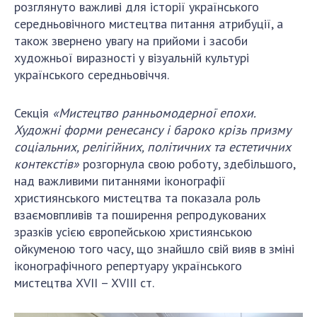
розглянуто важливі для історії українського
середньовічного мистецтва питання атрибуції, а
також звернено увагу на прийоми і засоби
художньої виразності у візуальній культурі
українського середньовіччя.
Секція
«Мистецтво ранньомодерної епохи.
Художні форми ренесансу і бароко крізь призму
соціальних, релігійних, політичних та естетичних
контекстів»
розгорнула свою роботу, здебільшого,
над важливими питаннями іконографії
християнського мистецтва та показала роль
взаємовпливів та поширення репродукованих
зразків усією європейською християнською
ойкуменою того часу, що знайшло свій вияв в зміні
іконографічного репертуару українського
мистецтва XVII – XVIII ст.