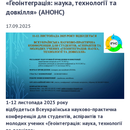
«Геоінтеграція: наука, технології та
довкілля» (АНОНС)
СТРУКТУРА
17.09.2025
Президія НАН України
Апарат Президії
Секція фізико-технічних і математичних
наук
Секція хімічних і біологічних наук
Секція суспільних і гуманітарних наук
Установи при Президії
Ради, комітети та комісії
Наукові центри МОН та НАН України
1-12 листопада 2025 року
Громадські організації
відбудеться
Всеукраїнська науково-практична
конференція для студентів, аспірантів та
молодих учених «
Г
еоінтеграція: наука, технології