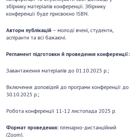
Відкрита наука в НАН України
збірнику матеріалів конференції. Збірнику
Підготовка наукових кадрів
конференції буде присвоєно ISBN.
Робота з молоддю
Автори публікацій
– молоді вчені, студенти,
аспіранти та всі бажаючі.
МІЖНАРОДНЕ СПІВРОБІТНИЦТВО
Регламент підготовки й проведення конференції:
Членство в міжнародних організаціях
Міжнародні угоди
Завантаження матеріалів до 01.10.2025 р.;
Міжнародні програми та конкурси
ДОКУМЕНТИ
Включення доповідей до програми конференції до
30.10.2025 р.;
Нормативні акти НАН України
Державний бюджет НАН України
Робота конференції 11-12 листопада 2025 р.
Вибори до складу НАН України
Бланки документів
Формат проведення:
пленарно-дистанційний
(Zoom).