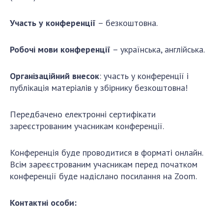
НОВИНИ
ЗАСІДАННЯ ПРЕЗИДІЇ НАН УКРАЇНИ
Участь у конференції
– безкоштовна.
НАУКОВІ ВИДАННЯ
Робочі мови конференції
– українська, англійська.
МЕДІА ПРО НАС
Організаційний внесок
: участь у конференції і
АКАДЕМІЯ КОМЕНТУЄ
публікація матеріалів у збірнику безкоштовна!
КОНТАКТИ
Передбачено електронні сертифікати
ПРОФСПІЛКА НАН УКРАЇНИ
зареєстрованим учасникам конференції.
КАБІНЕТ
Конференція буде проводитися в форматі онлайн.
Всім зареєстрованим учасникам перед початком
конференції буде надіслано посилання на Zoom.
Контактні особи: