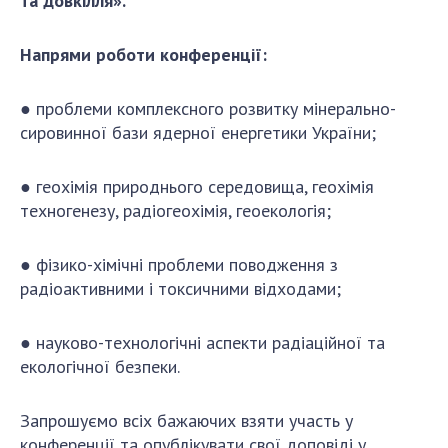
та довкілля».
ДІЯЛЬНІСТЬ
Напрями роботи конференції:
Засідання Президії НАН України
Сесії Загальних зборів НАН України
● проблеми комплексного розвитку мінерально-
сировинної бази ядерної енергетики України;
Річні звіти НАН України
Річні фінансові звіти НАН України
● геохімія природнього середовища, геохімія
Наукові публікації та видавнича діяльність
техногенезу, радіогеохімія, геоекологія;
Охорона прав інтелектуальної власності та
трансфер технологій в наукових установах
● фізико-хімічні проблеми поводження з
Наукові об'єкти, що становлять національне
радіоактивними і токсичними відходами;
надбання
Центри колективного користування
● науково-технологічні аспекти радіаційної та
науковими приладами НАН України
екологічної безпеки.
Оцінювання ефективності діяльності
наукових установ
Запрошуємо всіх бажаючих взяти участь у
Конкурси наукових досліджень НАН України
конференції та опублікувати свої доповіді у