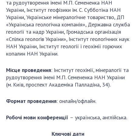
та рудоутворення імені М.П. Семененка НАН
ДІЯЛЬНІСТЬ
України, Інститут геофізики ім. С. Субботіна НАН
України, Українське мінералогічне товариство, ДП
Засідання Президії НАН України
«Українська геологічна компанія», Державна служба
геології та надр України, Громадська організація
Сесії Загальних зборів НАН України
«Спілка геологів України», Інститут геологічних наук
Річні звіти НАН України
НАН України, Інститут геології і геохімії горючих
Річні фінансові звіти НАН України
копалин НАН України.
Наукові публікації та видавнича діяльність
Охорона прав інтелектуальної власності та
Місце проведення
: Інститут геохімії, мінералогії та
трансфер технологій в наукових установах
рудоутворення імені М.П. Семененка НАН України
Наукові об'єкти, що становлять національне
(м. Київ, проспект Академіка Палладіна, 34).
надбання
Центри колективного користування
Формат проведення
: онлайн/офлайн.
науковими приладами НАН України
Оцінювання ефективності діяльності
Робочі мови конференції
–
українська, англійська.
наукових установ
Конкурси наукових досліджень НАН України
Ключові дати