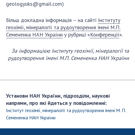
НОВИНИ
geologyuks@gmail.com
)
ЗАСІДАННЯ ПРЕЗИДІЇ НАН УКРАЇНИ
Більш докладна інформація – на сайті
Інституту
НАУКОВІ ВИДАННЯ
геохімії, мінералогії та рудоутворення імені М.П.
Семененка НАН України
у рубриці «
Конференції
».
МЕДІА ПРО НАС
За інформацією Інституту
геохімії, мінералогії та
АКАДЕМІЯ КОМЕНТУЄ
рудоутворення імені М.П. Семененка НАН України
КОНТАКТИ
ПРОФСПІЛКА НАН УКРАЇНИ
КАБІНЕТ
Установи НАН України, підрозділи, наукові
напрями, про які йдеться у повідомленні:
Інститут геохімії, мінералогії та рудоутворення імені М. П.
Семененка НАН України