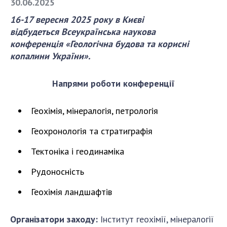
30.06.2025
16-17 вересня 2025 року
в Києві
СТРУКТУРА
відбудеться
Всеукраїнська наукова
конференція
«Геологічна будова та корисні
копалини України»
.
Президія НАН України
Апарат Президії
Напрями роботи конференції
Секція фізико-технічних і математичних
наук
Геохімія, мінералогія, петрологія
Секція хімічних і біологічних наук
Секція суспільних і гуманітарних наук
Геохронологія та стратиграфія
Установи при Президії
Тектоніка і геодинаміка
Ради, комітети та комісії
Наукові центри МОН та НАН України
Рудоносність
Громадські організації
Геохімія ландшафтів
Організатори заходу:
Інститут геохімії, мінералогії