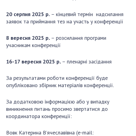
Відкрита наука в НАН України
Підготовка наукових кадрів
20 серпня 2025 р.
– кінцевий термін надсилання
Робота з молоддю
заявок та приймання тез на участь у конференції
8 вересня 2025 р
.
– розсилання програми
МІЖНАРОДНЕ СПІВРОБІТНИЦТВО
учасникам конференції
Членство в міжнародних організаціях
16-17 вересня 2025 р
.
– пленарні засідання
Міжнародні угоди
Міжнародні програми та конкурси
За результатами роботи конференції буде
опубліковано збірник матеріалів конференції.
ДОКУМЕНТИ
Нормативні акти НАН України
За додатковою інформацією або у випадку
Державний бюджет НАН України
виникнення питань просимо звертатися до
Вибори до складу НАН України
координатора конференції:
Бланки документів
Вовк Катерина В’ячеславівна (e-mail: