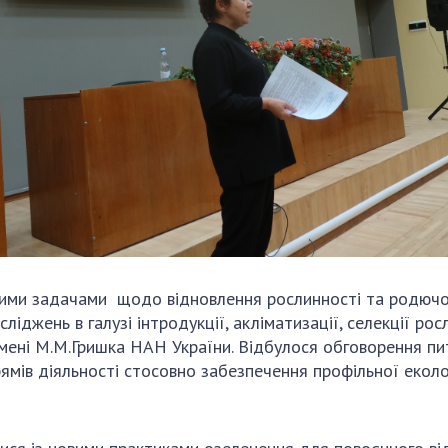
ними задачами щодо відновлення рослинності та родючост
іджень в галузі інтродукції, акліматизації, селекції ро
С імені М.М.Гришка НАН України. Відбулося обговорення 
ямів діяльності стосовно забезпечення профільної еколо