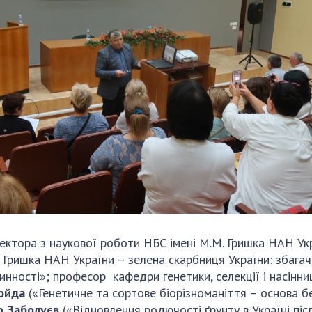
ректора з наукової роботи НБС імені М.М. Гришка НАН У
. Гришка НАН України – зелена скарбниця України: збага
нності»; професор кафедри генетики, селекції і насінниц
мойда
(«Генетичне та сортове біорізноманіття – основа б
р Заболуєв
(«Відновлення родючості ґрунту в Україні післ