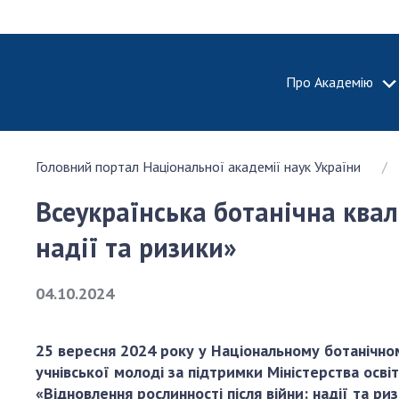
Про Академію
ПРО АКА
Головний портал Національної академії наук України
Про Наці
академію
Всеукраїнська ботанічна квал
України
Історія 
надії та ризики»
100-річч
Націонал
04.10.2024
академії
України
25 вересня 2024 року у Національному ботанічно
Нагороди
учнівської молоді за підтримки Міністерства осві
та почесн
«Відновлення рослинності після війни: надії та р
НАН Укра