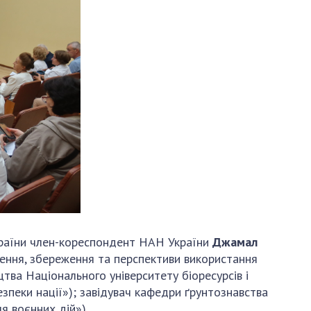
країни член-кореспондент НАН України
Джамал
чення, збереження та перспективи використання
тва Національного університету біоресурсів і
езпеки нації»); завідувач кафедри ґрунтознавства
я воєнних дій»).