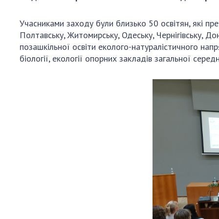
Персонал
Учасниками заходу були близько 50 освітян, які пред
Благодій
Полтавську, Житомирську, Одеську, Чернігівську, До
імені Бо
позашкільної освіти еколого-натуралістичного напря
Віртуаль
біології, екології опорних закладів загальної середн
НАН Укра
Концепці
Націонал
академії
України
Книга пам