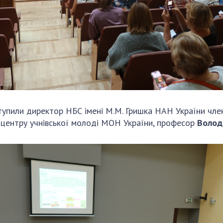
ступили директор НБС імені М.М. Гришка НАН України ч
 центру учнівської молоді МОН України, професор
Волод