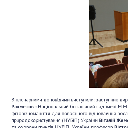
З пленарними доповідями виступили: заступник ди
Рахметов
«Національний ботанічний сад імені М.М
фіторізноманіття для повоєнного відновлення росли
природокористування (НУБіП) України
Віталій Же
та охорони грунтів НУБіП України, професор
Вікто