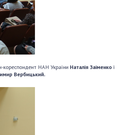
АКАДЕМІЯ
КОМЕНТУЄ
КОНТАКТИ
ПРОФСПІЛКА НАН
УКРАЇНИ
КАБІНЕТ
лен-кореспондент НАН України
Наталія Заіменко
і
имир Вербицький.