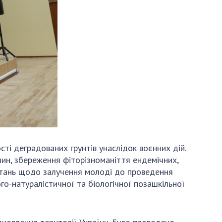
і деградованих грунтів унаслідок воєнних дій.
слин, збереження фіторізноманіття ендемічних,
питань щодо залучення молоді до проведення
го-натуралістичної та біологічної позашкільної