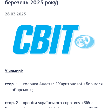
березень 2025 року)
СТРУКТУРА
26.03.2025
Президія НАН України
Апарат Президії
Секція фізико-технічних і математичних
наук
Секція хімічних і біологічних наук
Секція суспільних і гуманітарних наук
Установи при Президії
У номері:
Ради, комітети та комісії
Наукові центри МОН та НАН України
стор. 1
– колонка Анастасії Харитонової «Борімося
Громадські організації
— поборемо!»;
стор. 2
– хроніки українського спротиву «Війна.