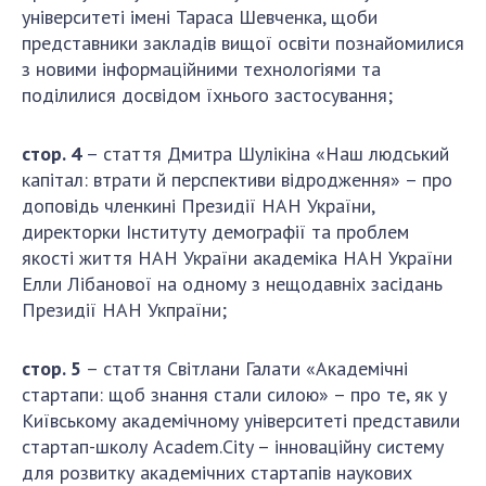
Відкрита наука в НАН України
університеті імені Тараса Шевченка, щоби
Підготовка наукових кадрів
представники закладів вищої освіти познайомилися
Робота з молоддю
з новими інформаційними технологіями та
поділилися досвідом їхнього застосування;
МІЖНАРОДНЕ СПІВРОБІТНИЦТВО
стор. 4
– стаття Дмитра Шулікіна «Наш людський
капітал: втрати й перспективи відродження» – про
Членство в міжнародних організаціях
доповідь членкині Президії НАН України,
Міжнародні угоди
директорки Інституту демографії та проблем
якості життя НАН України академіка НАН України
Міжнародні програми та конкурси
Елли Лібанової на одному з нещодавніх засідань
ДОКУМЕНТИ
Президії НАН Укпраїни;
Нормативні акти НАН України
стор. 5
– стаття Світлани Галати «Академічні
Державний бюджет НАН України
стартапи: щоб знання стали силою» – про те, як у
Вибори до складу НАН України
Київському академічному університеті представили
Бланки документів
стартап-школу Academ.City – інноваційну систему
для розвитку академічних стартапів наукових