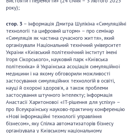
Вистояти і перемогти» (24 січня – 3 лютого 2025
ДІЯЛЬНІСТЬ
року);
Засідання Президії НАН України
стор. 3
– інформація Дмитра Шулікіна «Симуляційні
технології та цифровий шторм» – про семінар
Сесії Загальних зборів НАН України
«Симуляція як частина сучасного життя», який
Річні звіти НАН України
організували Національний технічний університет
Річні фінансові звіти НАН України
України «Київський політехнічний інститут імені
Наукові публікації та видавнича діяльність
Ігоря Сікорського», науковий парк «Київська
Охорона прав інтелектуальної власності та
політехніка» й Українська асоціація симуляційної
трансфер технологій в наукових установах
медицини і на якому обговорили можливості
Наукові об'єкти, що становлять національне
застосування симуляційних технологій в освіті,
надбання
науці й охороні здоров’я, а також проблеми
застосування штучного інтелекту; інформація
Центри колективного користування
Анастасії Харитонової «IT-рішення для успіху» –
науковими приладами НАН України
про Всеукраїнську науково-практичну конференцію
Оцінювання ефективності діяльності
«Нові інформаційні технології управління
наукових установ
бізнесом», яку Спілка автоматизаторів бізнесу
Конкурси наукових досліджень НАН України
організувала у Київському національному