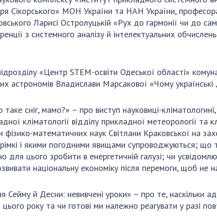
 Ігоря Сікорського» МОН України та НАН України, профес
ровського Ларисі Остролуцькій «Рух до гармонії чи до с
ренції з системного аналізу й інтелектуальних обчислень
iдроздiлу «Центр STEM-освiти Одеської області» комуна
юних астрономів Владислави Марсакової «Чому українські
таке сніг, мамо?» – про виступ науковиці-кліматологині,
ладної кліматології відділу прикладної метеорології та 
 фізико-математичних наук Світлани Краковської на захо
стрімкі і якими погодними явищами супроводжуються; що т
но для цього зробити в енергетичній галузі; чи усвідомлю
звивати національну економіку після перемоги, щоб не 
Сейму й Десни: невивчені уроки» – про те, наскільки ад
цього року та чи готові ми належно реагувати у разі пов