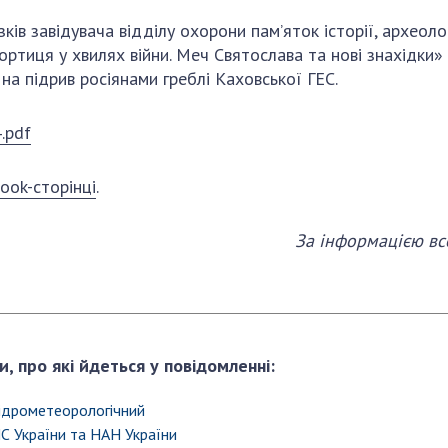
ків завідувача відділу охорони пам’яток історії, археол
иця у хвилях війни. Меч Святослава та нові знахідки» –
на підрив росіянами греблі Каховської ГЕС.
.pdf
ook-сторінці
.
За інформацією все
и, про які йдеться у повідомленні:
гідрометеорологічний
С України та НАН України