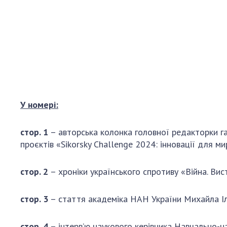
Персонал
Благодій
імені Бо
Віртуаль
НАН Укра
Концепці
Націонал
академії
У номері:
України
Книга пам
стор. 1
– авторська колонка головної редакторки га
проєктів «Sikorsky Challenge 2024: інновації для ми
стор. 2
– хроніки українського спротиву «Війна. Вис
стор. 3
– стаття академіка НАН України Михайла Іл
стор. 4
– інтерв’ю наукового керівника Навчально-н