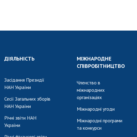
ДІЯЛЬНІСТЬ
МІЖНАРОДНЕ
СПІВРОБІТНИЦТВО
Засідання Президії
Членство в
НАН України
міжнародних
організаціях
Сесії Загальних зборів
НАН України
Міжнародні угоди
Річні звіти НАН
Міжнародні програми
України
та конкурси
Річні фінансові звіти