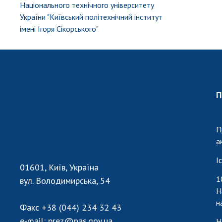
Національного технічного університету
України "Київський політехнічний інститут
імені Ігоря Сікорського"
П
П
а
І
01601, Київ, Україна
1
вул. Володимирська, 54
Н
н
Факс
+38 (044) 234 32 43
e-mail:
prez@nas.gov.ua
Н