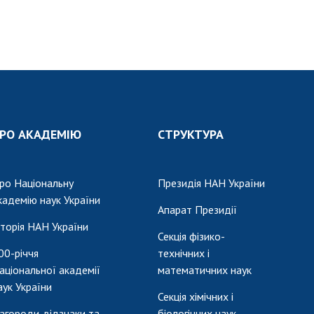
РО АКАДЕМІЮ
СТРУКТУРА
ро Національну
Президія НАН України
кадемію наук України
Апарат Президії
сторія НАН України
Секція фізико-
00-річчя
технічних і
аціональної академії
математичних наук
аук України
Секція хімічних і
агороди, відзнаки та
біологічних наук