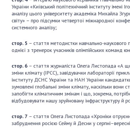
України «Київський політехнічний інституту імені
аналізу цього університету академіка Михайла Згу
світу» – про підсумки четвертої міжнародної конфе
системного аналізу;
стор. 5
– стаття методистки навчально-наукового п
однієї з тренерок учасників олімпійських команд 
стор. 6
– стаття журналіста Олега Листопада «А що 
зміни клімату (IPCC), завідувачки лабораторії прик
інституту ДСНС України та НАН України кандидатки
зумовлені глобальні зміни клімату, наскільки вони 
запобігти кліматичним змінам і що, зокрема, потріб
відбудовувати нашу зруйновану інфраструктуру й ро
стор. 7
– стаття Олега Листопада «Хроніки отруєння 
забруднення росією Сейму й Десни у серпні–вересні 