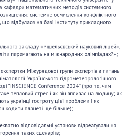
АКАДЕМІЯ
ора кафедри математичних методів системного
КОМЕНТУЄ
амознищення: системне осмислення конфліктного
КОНТАКТИ
, що відбулася на базі Інституту прикладного
ПРОФСПІЛКА НАН
УКРАЇНИ
льного закладу «Рiшельєвський науковий ліцей»,
 діти перемагають на міжнародних олімпіадах?»;
КАБІНЕТ
 експертки Міжурядової групи експертів з питань
кліматології Українського гідрометеорологічного
ді “INSCIENCE Conference 2024” (про те, чим
аке тепловий стрес і як він впливає на людину; як
ють українці гостроту цієї проблеми і як
нашкодити планеті ще більше);
екватно відповідальні установи відреагували на
торення таких сценаріїв;