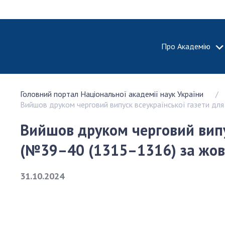
Про Академію
ПРО АКА
Головний портал Національної академії наук України
Про Наці
Вийшов друком черговий випуск всеукраїнської газети для
академію
України
Вийшов друком черговий випус
Історія 
(№39–40 (1315–1316) за жов
100-річч
Націонал
академії
31.10.2024
України
Нагороди
та почесн
НАН Укра