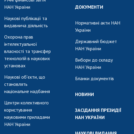
НАН України
ДОКУМЕНТИ
Наукові публікації та
Нормативні акти НАН
видавнича діяльність
України
Охорона прав
Державний бюджет
інтелектуальної
НАН України
власності та трансфер
технологій в наукових
Вибори до складу
установах
НАН України
Наукові об'єкти, що
Бланки документів
становлять
національне надбання
НОВИНИ
Центри колективного
користування
ЗАСІДАННЯ ПРЕЗИДІЇ
науковими приладами
НАН УКРАЇНИ
НАН України
НАУКОВІ ВИДАННЯ