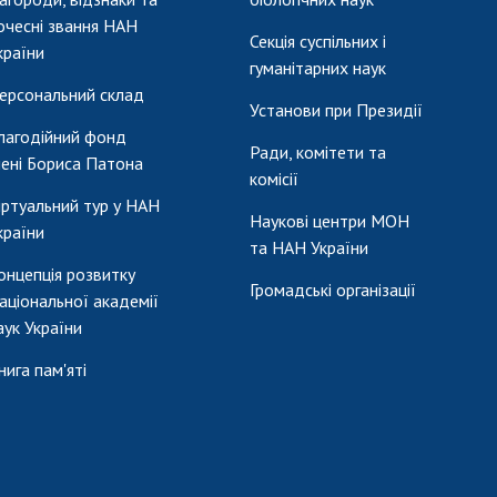
очесні звання НАН
Секція суспільних і
країни
гуманітарних наук
ерсональний склад
Установи при Президії
лагодійний фонд
Ради, комітети та
мені Бориса Патона
комісії
іртуальний тур у НАН
Наукові центри МОН
країни
та НАН України
онцепція розвитку
Громадські організації
аціональної академії
аук України
нига пам'яті