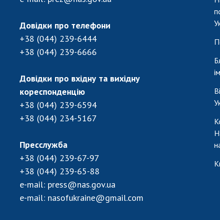
п
У
Довідки про телефони
+38 (044) 239-6444
П
+38 (044) 239-6666
Б
і
Довідки про вхідну та вихідну
кореспонденцію
В
У
+38 (044) 239-6594
+38 (044) 234-5167
К
Н
Пресслужба
н
+38 (044) 239-67-97
К
+38 (044) 239-65-88
e-mail:
press@nas.gov.ua
e-mail:
nasofukraine@gmail.com