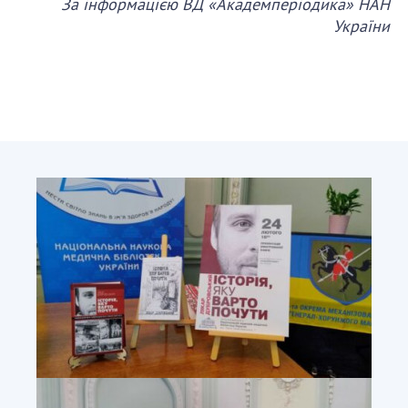
НОВИНИ
За інформацією ВД «Академперіодика» НАН
України
ЗАСІДАННЯ ПРЕЗИДІЇ НАН УКРАЇНИ
НАУКОВІ ВИДАННЯ
МЕДІА ПРО НАС
АКАДЕМІЯ КОМЕНТУЄ
КОНТАКТИ
ПРОФСПІЛКА НАН УКРАЇНИ
КАБІНЕТ