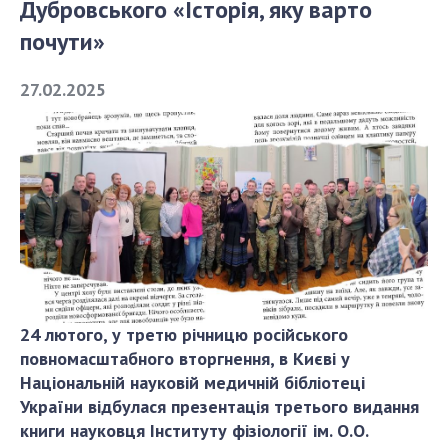
Дубровського «Історія, яку варто
почути»
СТРУКТУРА
27.02.2025
Президія НАН України
Апарат Президії
Секція фізико-технічних і математичних
наук
Секція хімічних і біологічних наук
Секція суспільних і гуманітарних наук
Установи при Президії
Ради, комітети та комісії
24 лютого, у третю річницю російського
Наукові центри МОН та НАН України
повномасштабного вторгнення, в Києві у
Громадські організації
Національній науковій медичній бібліотеці
України відбулася презентація третього видання
книги науковця Інституту фізіології ім. О.О.