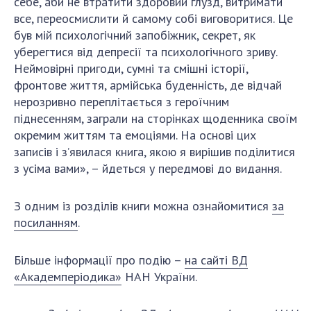
себе, аби не втратити здоровий глузд, витримати
Відкрита наука в НАН України
все, переосмислити й самому собі виговоритися. Це
Підготовка наукових кадрів
був мій психологічний запобіжник, секрет, як
Робота з молоддю
уберегтися від депресії та психологічного зриву.
Неймовірні пригоди, сумні та смішні історії,
фронтове життя, армійська буденність, де відчай
МІЖНАРОДНЕ СПІВРОБІТНИЦТВО
нерозривно переплітається з героїчним
піднесенням, заграли на сторінках щоденника своїм
Членство в міжнародних організаціях
окремим життям та емоціями. На основі цих
Міжнародні угоди
записів і з’явилася книга, якою я вирішив поділитися
Міжнародні програми та конкурси
з усіма вами», – йдеться у передмові до видання.
ДОКУМЕНТИ
З одним із розділів книги можна ознайомитися
за
посиланням
.
Нормативні акти НАН України
Державний бюджет НАН України
Більше інформації про подію –
на сайті ВД
Вибори до складу НАН України
«Академперіодика»
НАН України.
Бланки документів