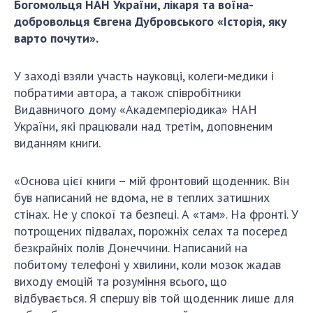
Богомольця НАН України, лікаря та воїна-
ДІЯЛЬНІСТЬ
добровольця Євгена Дубровського «Історія, яку
варто почути».
Засідання Президії НАН України
Сесії Загальних зборів НАН України
У заході взяли участь науковці, колеги-медики і
побратими автора, а також співробітники
Річні звіти НАН України
Видавничого дому «Академперіодика» НАН
Річні фінансові звіти НАН України
України, які працювали над третім, доповненим
Наукові публікації та видавнича діяльність
виданням книги.
Охорона прав інтелектуальної власності та
трансфер технологій в наукових установах
«Основа цієї книги – мій фронтовий щоденник. Він
Наукові об'єкти, що становлять національне
був написаний не вдома, не в теплих затишних
надбання
стінах. Не у спокої та безпеці. А «там». На фронті. У
Центри колективного користування
потрощених підвалах, порожніх селах та посеред
науковими приладами НАН України
безкрайніх полів Донеччини. Написаний на
Оцінювання ефективності діяльності
побитому телефоні у хвилини, коли мозок жадав
наукових установ
виходу емоцій та розуміння всього, що
відбувається. Я спершу вів той щоденник лише для
Конкурси наукових досліджень НАН України