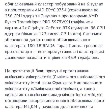
НОВИНИ
обчислювальний кластер побудований на 6 вузлах
з процесорами AMD EPYC 9754 (кожен вузол по
ЗАСІДАННЯ ПРЕЗИДІЇ НАН УКРАЇНИ
256 CPU ядер) та 3 вузлах з процесорами AMD
НАУКОВІ ВИДАННЯ
Ryzen Threadripper PRO 5975WX і графічними
картами 2x Gigabyte GeForce RTX (сумарно 96 CPU
МЕДІА ПРО НАС
ядер та більш як 123 тисячі GPU ядер). Системою
збереження даних нового обчислювального
АКАДЕМІЯ КОМЕНТУЄ
кластера є 180 TB RAID6. Тарас Пацаган розповів
про стандартні тести продуктивності кластера, які
КОНТАКТИ
дозволили визначити її рівень в 43.9 терафлопс.
ПРОФСПІЛКА НАН УКРАЇНИ
На презентації були присутні представники
КАБІНЕТ
львівських університетів (Львівського національного
університету імені Івана Франка та Національного
університету «Львівська політехніка»), а також
київських та львівських академічних інститутів, які
обговорили використання нового обчислювального
кластера МЦКМ у наукових дослідженнях та