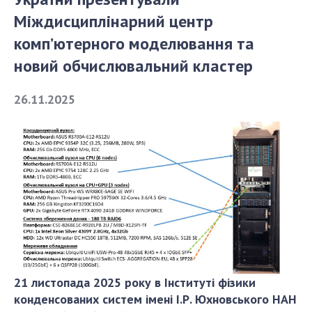
Міждисциплінарний центр
СТРУКТУРА
комп’ютерного моделювання та
новий обчислювальний кластер
Президія НАН України
26.11.2025
Апарат Президії
Секція фізико-технічних і математичних
наук
Секція хімічних і біологічних наук
Секція суспільних і гуманітарних наук
Установи при Президії
Ради, комітети та комісії
Наукові центри МОН та НАН України
Громадські організації
21 листопада
2025 року
в Інституті фізики
конденсованих систем імені І.Р. Юхновського НАН