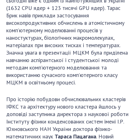
сьогодні вже є одним із найпотужніших в Україні
Відкрита наука в НАН України
(1632 CPU ядер + 123 тисячі GPU ядер). Тарас
Підготовка наукових кадрів
Брик навів приклади застосування
Робота з молоддю
високопродуктивних обчислень в атомістичному
комп’ютерному моделюванні процесів у
наностуктурах, біологічних макромолекулах,
МІЖНАРОДНЕ СПІВРОБІТНИЦТВО
матеріалах при високих тисках і температурах.
Значна увага в презентації МЦКМ була приділена
Членство в міжнародних організаціях
навчанню аспірантської і студентської молоді
Міжнародні угоди
методам комп’ютерного моделювання та
Міжнародні програми та конкурси
використанню сучасного комп’ютерного класу
МЦКМ в освітньому процесі.
ДОКУМЕНТИ
Про історію побудови обчислювальних кластерів
Нормативні акти НАН України
ІФКС та архітектуру нового кластера йшлось у
Державний бюджет НАН України
доповіді заступника директора з наукової роботи
Вибори до складу НАН України
Інституту фізики конденсованих систем імені І.Р.
Бланки документів
Юхновського НАН України доктора фізико-
математичних наук
Тараса Пацагана
. Новий