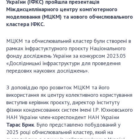
України (ІФКС) пройшла презентація
ДІЯЛЬНІСТЬ
Міждисциплінарного центру комп’ютерного
моделювання (МЦКМ) та нового обчислювального
кластера ІФКС.
Засідання Президії НАН України
Сесії Загальних зборів НАН України
МЦКМ та обчислювальний кластер були створені в
Річні звіти НАН України
рамках інфрастуктурного проєкту Національного
Річні фінансові звіти НАН України
фонду досліджень України за конкурсом 2023.05
Наукові публікації та видавнича діяльність
«Дослідницькі інфраструктури для проведення
Охорона прав інтелектуальної власності та
передових наукових досліджень».
трансфер технологій в наукових установах
Наукові об'єкти, що становлять національне
З доповіддю про розвиток МЦКМ та його
надбання
використання як центру колективного користування
Центри колективного користування
виступив керівник проєкту, директор Інституту
науковими приладами НАН України
фізики конденсованих систем імені І.Р. Юхновського
Оцінювання ефективності діяльності
НАН України член-кореспондент НАН України
наукових установ
Тарас Брик
. Було представлено побудований у
2025 році обчислювальний кластер, який на
Конкурси наукових досліджень НАН України