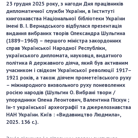
23 грудня 2025 року, з нагоди Дня працівників
ДІЯЛЬНІСТЬ
дипломатичної служби України, в Інституті
книгознавства Національної бібліотеки України
Засідання Президії НАН України
імені В. І. Вернадського відбулася презентація
Сесії Загальних зборів НАН України
видання вибраних творів Олександра Шульгина
(1889–1960) – першого міністра закордонних
Річні звіти НАН України
справ Української Народної Республіки,
Річні фінансові звіти НАН України
українського дипломата, науковця, видатного
Наукові публікації та видавнича діяльність
політика й державного діяча, який був активним
Охорона прав інтелектуальної власності та
учасником і свідком Української революції 1917–
трансфер технологій в наукових установах
1921 років, а також діячем прометеївського руху
Наукові об'єкти, що становлять національне
– міжнародного визвольного руху поневолених
надбання
росією народів (Шульгин О. Вибрані твори /
Центри колективного користування
упорядники Олена Леонтович, Валентина Піскун ;
науковими приладами НАН України
Ін-т української археографії та джерелознавства
НАН України. Київ : «Видавництво Людмила»,
Оцінювання ефективності діяльності
2025. 136 с.).
наукових установ
Конкурси наукових досліджень НАН України