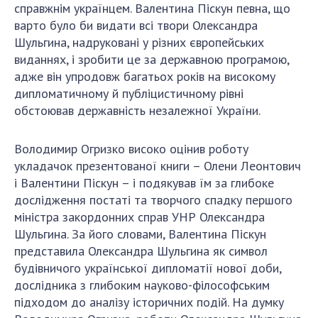
справжнім українцем. Валентина Піскун певна, що
варто було би видати всі твори Олександра
Шульгина, надруковані у різних європейських
виданнях, і зробити це за державною програмою,
адже він упродовж багатьох років на високому
дипломатичному й публіцистичному рівні
обстоював державність незалежної України.
Володимир Огризко високо оцінив роботу
укладачок презентованої книги – Олени Леонтович
і Валентини Піскун – і подякував їм за глибоке
дослідження постаті та творчого спадку першого
міністра закордонних справ УНР Олександра
Шульгина. За його словами, Валентина Піскун
представила Олександра Шульгина як символ
будівничого української дипломатії нової доби,
дослідника з глибоким науково-філософським
підходом до аналізу історичних подій. На думку