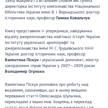
Захід відкрила і з вітальним словом виступила
Відкрита наука в НАН України
директорка Інституту книгознавства Національної
Підготовка наукових кадрів
бібліотеки України імені В. І. Вернадського доктор
Робота з молоддю
історичних наук, професор
Галина Ковальчук
.
Книгу представили її упорядниця, завідувачка
МІЖНАРОДНЕ СПІВРОБІТНИЦТВО
відділу джерелознавства новітньої історії України
Інституту української археографії та
Членство в міжнародних організаціях
джерелознавства імені М. С. Грушевського НАН
Міжнародні угоди
України доктор історичних наук, професор
Міжнародні програми та конкурси
Валентина Піскун
і український дипломат, міністр
закордонних справ України у 2007—2009 роках
ДОКУМЕНТИ
Володимир Огризко
.
Нормативні акти НАН України
Валентина Піскун розповіла про роботу над
Державний бюджет НАН України
виданням, зазначивши, що в ньому вміщено
Вибори до складу НАН України
переважно статті Олександра Шульгина,
Бланки документів
перекладені з інших мов. Зокрема, є переклад
статті, яка в Україні взагалі не друкувалась і не