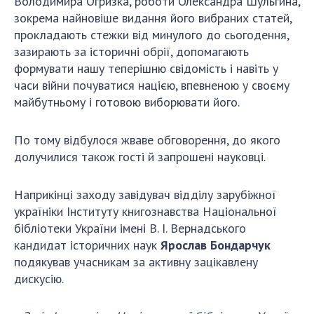
Володимира Огризка, роботи Олександра Шульгина,
зокрема найновіше видання його вибраних статей,
прокладають стежки від минулого до сьогодення,
зазирають за історичні обрії, допомагають
формувати нашу теперішню свідомість і навіть у
часи війни почуватися нацією, впевненою у своєму
майбутньому і готовою виборювати його.
По тому відбулося жваве обговорення, до якого
долучилися також гості й запрошені науковці.
Наприкінці заходу завідувач відділу зарубіжної
україніки Інституту книгознавства Національної
бібліотеки України імені В. І. Вернадського
кандидат історичних наук
Ярослав Бондарчук
подякував учасникам за активну зацікавлену
дискусію.