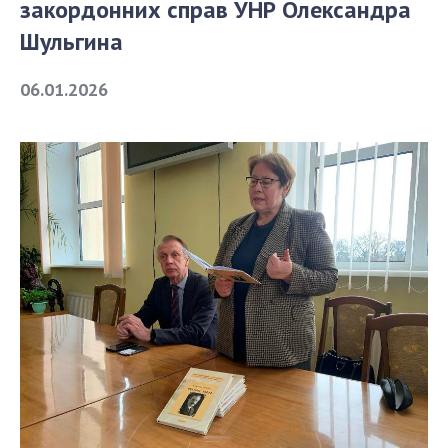
закордонних справ УНР Олександра
Шульгина
СТРУКТУРА
06.01.2026
Президія НАН України
Апарат Президії
Секція фізико-технічних і математичних
наук
Секція хімічних і біологічних наук
Секція суспільних і гуманітарних наук
Установи при Президії
Ради, комітети та комісії
Наукові центри МОН та НАН України
Громадські організації