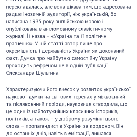
НОВИНИ
перекладалась, але вона цікава тим, що адресована
ЗАСІДАННЯ ПРЕЗИДІЇ НАН УКРАЇНИ
радше іноземній аудиторії, ніж українській, бо
написана 1935 року англійською мовою і
НАУКОВІ ВИДАННЯ
опублікована в англомовному славістичному
журналі. Її назва – «Україна та її політичні
МЕДІА ПРО НАС
прагнення». У цій статті автор пише про
окремішність і державність України як доконаний
АКАДЕМІЯ КОМЕНТУЄ
факт. Думка про майбутню самостійну Україну
КОНТАКТИ
проходить рефреном не в одній публікації
Олександра Шульгина.
ПРОФСПІЛКА НАН УКРАЇНИ
Характеризуючи його внесок у розвиток української
КАБІНЕТ
наукової думки на світових теренах у міжвоєнний
та післявоєнний періоди, науковиця ствердила, що
це один із найпотужніших класичних істориків,
політиків, а також – у доброму розумінні цього
слова – пропагандистів України за кордоном. Він
до останніх днів, навіть в еміграції, лишався