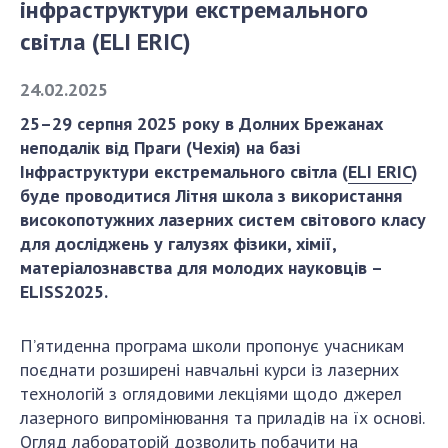
інфраструктури екстремального
світла (ELI ERIC)
СТРУКТУРА
24.02.2025
Президія НАН України
25–29 серпня 2025 року в Долних Брежанах
Апарат Президії
неподалік від Праги (Чехія) на базі
Секція фізико-технічних і математичних
Інфраструктури екстремального світла (
ELI ERIC
)
наук
буде проводитися Літня школа з використання
високопотужних лазерних систем світового класу
Секція хімічних і біологічних наук
для досліджень у галузях фізики, хімії,
Секція суспільних і гуманітарних наук
матеріалознавства для молодих науковців –
Установи при Президії
ELISS2025.
Ради, комітети та комісії
Наукові центри МОН та НАН України
П’ятиденна програма школи пропонує учасникам
Громадські організації
поєднати розширені навчальні курси із лазерних
технологій з оглядовими лекціями щодо джерел
лазерного випромінювання та приладів на їх основі.
Огляд лабораторій дозволить побачити на