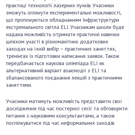
практиці технології лазерних пучків. Учасники
ДІЯЛЬНІСТЬ
зможуть оглянути експериментальні можливості,
що пропонуються обладнанням Інфраструктури
Засідання Президії НАН України
екстремального світла ELI. Учасникам школи буде
Сесії Загальних зборів НАН України
надана можливість отримати практичні навички
Річні звіти НАН України
шляхом участі в різноманітних додаткових
заходах на їхній вибір – практичних заняттях,
Річні фінансові звіти НАН України
тренінгах із підготовки написання заявок. Також
Наукові публікації та видавнича діяльність
передбачається наукова олімпіада ELI як
Охорона прав інтелектуальної власності та
альтернативний варіант взаємодії з ELI та
трансфер технологій в наукових установах
збалансованого поєднання лекцій з практичними
Наукові об'єкти, що становлять національне
заняттями.
надбання
Центри колективного користування
Учасники матимуть можливість представити свої
науковими приладами НАН України
дослідження під час постерної сесії та обговорити
Оцінювання ефективності діяльності
питання з науковими консультантами, а також
наукових установ
поспілкуватися під час неформальних заходів.
Конкурси наукових досліджень НАН України