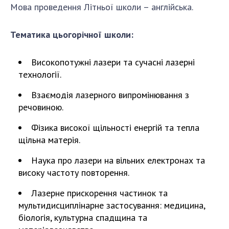
Відкрита наука в НАН України
Мова проведення Літньої школи – англійська.
Підготовка наукових кадрів
Робота з молоддю
Тематика цьогорічної школи:
Високопотужні лазери та сучасні лазерні
МІЖНАРОДНЕ СПІВРОБІТНИЦТВО
технології.
Членство в міжнародних організаціях
Взаємодія лазерного випромінювання з
речовиною.
Міжнародні угоди
Міжнародні програми та конкурси
Фізика високої щільності енергій та тепла
щільна матерія.
ДОКУМЕНТИ
Наука про лазери на вільних електронах та
Нормативні акти НАН України
високу частоту повторення.
Державний бюджет НАН України
Лазерне прискорення частинок та
Вибори до складу НАН України
мультидисциплінарне застосування: медицина,
Бланки документів
біологія, культурна спадщина та