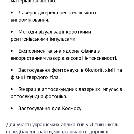
матеріалознавство.
НОВИНИ
Лазерні джерела рентгенівського
ЗАСІДАННЯ ПРЕЗИДІЇ НАН УКРАЇНИ
випромінювання.
НАУКОВІ ВИДАННЯ
Методи візуалізації короткими
МЕДІА ПРО НАС
рентгенівськими імпульсами.
Експериментальна ядерна фізика з
АКАДЕМІЯ КОМЕНТУЄ
використанням лазерів високої інтенсивності.
КОНТАКТИ
Застосування фемтонауки в біології, хімії та
ПРОФСПІЛКА НАН УКРАЇНИ
фізиці твердого тіла.
КАБІНЕТ
Генерація аттосекундних лазерних імпульсів:
аттосекундна фотоніка.
Застосування для Космосу.
Для участі українських аплікантів у Літній школі
передбачені гранти, які включають дорожні