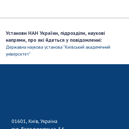
НОВИНИ
ЗАСІДАННЯ ПРЕЗИДІЇ НАН УКРАЇНИ
НАУКОВІ ВИДАННЯ
Установи НАН України, підрозділи, наукові
МЕДІА ПРО НАС
напрями, про які йдеться у повідомленні:
Державна наукова установа "Київський академічний
АКАДЕМІЯ КОМЕНТУЄ
університет"
КОНТАКТИ
ПРОФСПІЛКА НАН УКРАЇНИ
КАБІНЕТ
01601, Київ, Україна
вул. Володимирська, 54