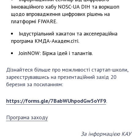
Відкрита наука в НАН України
інноваційного хабу NOSC-UA DIH та воркшоп
Підготовка наукових кадрів
щодо впровадження цифрових рішень на
Робота з молоддю
платформі FIWARE.
Індустріальний хакатон та акселераційна
програма КМДА-Академ.сіті.
МІЖНАРОДНЕ СПІВРОБІТНИЦТВО
JoinNOW: Біржа ідей і талантів.
Членство в міжнародних організаціях
Міжнародні угоди
Дізнайтеся більше про можливості стартап-школи,
Міжнародні програми та конкурси
зареєструвавшись на презентаційний захід 20
березня за посиланням:
ДОКУМЕНТИ
Нормативні акти НАН України
https://forms.gle/7BabWUhpodGw5oYF9
.
Державний бюджет НАН України
Вибори до складу НАН України
Програма заходу
Бланки документів
За інформацією КАУ