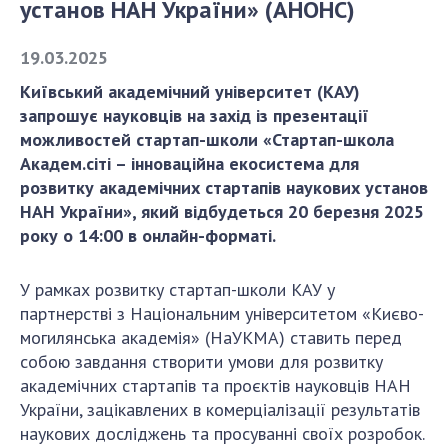
установ НАН України» (АНОНС)
СТРУКТУРА
19.03.2025
Київський академічний університет (КАУ)
Президія НАН України
запрошує науковців на захід із презентації
можливостей стартап-школи «Стартап-школа
Апарат Президії
Академ.сіті – інноваційна екосистема для
Секція фізико-технічних і математичних
розвитку академічних стартапів наукових установ
наук
НАН України», який відбудеться 20 березня 2025
Секція хімічних і біологічних наук
року о 14:00 в онлайн-форматі.
Секція суспільних і гуманітарних наук
Установи при Президії
У рамках розвитку стартап-школи КАУ у
Ради, комітети та комісії
партнерстві з Національним університетом «Києво-
Наукові центри МОН та НАН України
могилянська академія» (НаУКМА) ставить перед
собою завдання створити умови для розвитку
Громадські організації
академічних стартапів та проєктів науковців НАН
України, зацікавлених в комерціалізації результатів
наукових досліджень та просуванні своїх розробок.