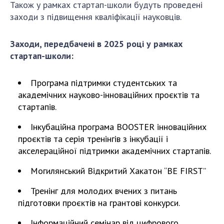
Також у рамках стартап-школи будуть проведені
ДІЯЛЬНІСТЬ
заходи з підвищення кваліфікації науковців.
Засідання Президії НАН України
Заходи, передбачені в 2025 році у рамках
Сесії Загальних зборів НАН України
стартап-школи:
Річні звіти НАН України
Річні фінансові звіти НАН України
Програма підтримки студентських та
академічних науково-інноваційних проєктів та
Наукові публікації та видавнича діяльність
стартапів.
Охорона прав інтелектуальної власності та
трансфер технологій в наукових установах
Інкубаційна програма BOOSTER інноваційних
Наукові об'єкти, що становлять національне
проєктів та серія тренінгів з інкубації і
надбання
акселераційної підтримки академічних стартапів.
Центри колективного користування
Могилянський Відкритий Хакатон “BE FIRST”
науковими приладами НАН України
Оцінювання ефективності діяльності
Тренінг для молодих вчених з питань
наукових установ
підготовки проєктів на грантові конкурси.
Конкурси наукових досліджень НАН України
Інформаційний семінар від цифрового