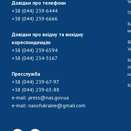
У
Довідки про телефони
+38 (044) 239-6444
П
+38 (044) 239-6666
Б
і
Довідки про вхідну та вихідну
кореспонденцію
В
У
+38 (044) 239-6594
+38 (044) 234-5167
К
Н
Пресслужба
н
+38 (044) 239-67-97
К
+38 (044) 239-65-88
e-mail:
press@nas.gov.ua
e-mail:
nasofukraine@gmail.com