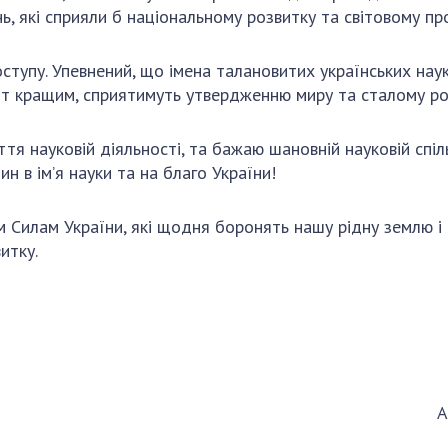
ь, які сприяли б національному розвитку та світовому пр
ступу. Упевнений, що імена талановитих українських науко
 світ кращим, сприятимуть утвердженню миру та сталому р
ття науковій діяльності, та бажаю шановній науковій спіл
н в ім’я науки та на благо України!
 Силам України, які щодня боронять нашу рідну землю і
итку.
раїни Анатолій ЗАГ