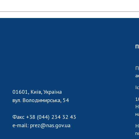
П
П
а
І
01601, Київ, Україна
1
вул. Володимирська, 54
Н
н
Факс
+38 (044) 234 32 43
e-mail:
prez@nas.gov.ua
Н
п