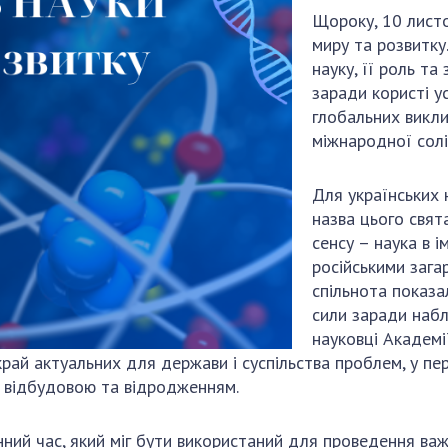
Наукові об'єкт
Щороку, 10 листо
ьний склад
наук
національне н
миру та розвитку
ний фонд
Установи при
Центри колект
науку, її роль т
риса Патона
Президії
користування 
заради користі у
ний тур у
Ради, комітети
приладами НАН
глобальних викли
їни
та комісії
Оцінювання еф
міжнародної солі
я розвитку
Наукові центри
діяльності нау
ьної
МОН та НАН
Конкурси наук
Для українських 
 наук
України
НАН України
назва цього свят
Громадські
Відкрита наука
сенсу – наука в і
'яті
організації
російськими зага
Підготовка нау
спільнота показа
Робота з мол
сили заради набл
науковці Академі
рай актуальних для держави і суспільства проблем, у пер
ою відбудовою та відродженням.
інний час, який міг бути використаний для проведення в