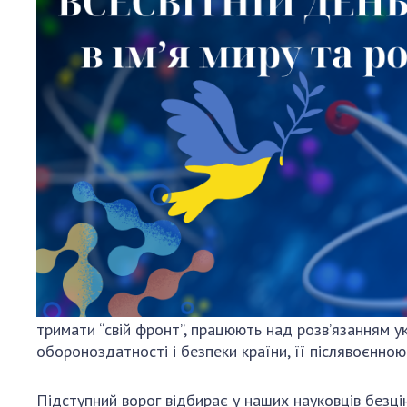
Персонал
Благодій
імені Бо
Віртуаль
НАН Укра
Концепці
Націонал
академії
України
Книга пам
тримати “свій фронт”, працюють над розв’язанням ук
обороноздатності і безпеки країни, її післявоєнн
Підступний ворог відбирає у наших науковців безц