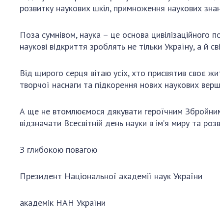
розвитку наукових шкіл, примноження наукових знан
Поза сумнівом, наука – це основа цивілізаційного по
наукові відкриття зроблять не тільки Україну, а й
Від щирого серця вітаю усіх, хто присвятив своє жи
творчої наснаги та підкорення нових наукових верши
А ще не втомлюємося дякувати героїчним Збройним
відзначати Всесвітній день науки в ім’я миру та розв
З глибокою повагою
Президент Національної академії наук України
академік НАН Ук