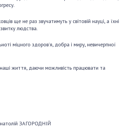
АКАДЕМІЯ
огресу.
КОМЕНТУЄ
КОНТАКТИ
вців ще не раз звучатимуть у світовій науці, а їхні
озвитку людства.
ПРОФСПІЛКА НАН
УКРАЇНИ
ьноті міцного здоров’я, добра і миру, невичерпної
КАБІНЕТ
 наші життя, даючи можливість працювати та
ОРОДНІЙ