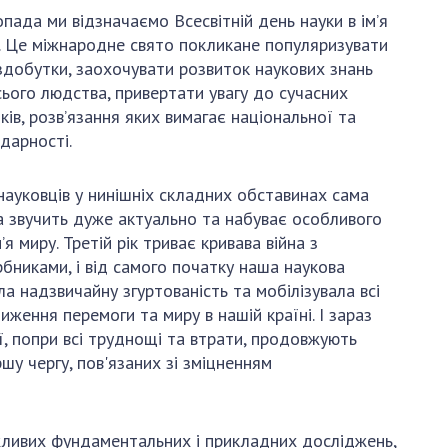
и, що становлять
НАН України
пада ми відзначаємо Всесвітній день науки в ім’я
адбання
Державний
. Це міжнародне свято покликане популяризувати
ивного
бюджет НАН
а здобутки, заохочувати розвиток наукових знань
науковими
України
сього людства, привертати увагу до сучасних
 України
ків, розв’язання яких вимагає національної та
Вибори до складу
ективності
дарності.
НАН України
кових установ
Бланки документів
ових досліджень
науковців у нинішніх складних обставинах сама
НОВИНИ
а звучить дуже актуально та набуває особливого
 в НАН України
м’я миру. Третій рік триває кривава війна з
ЗАСІДАННЯ
рбниками, і від самого початку наша наукова
кових кадрів
ПРЕЗИДІЇ НАН
ла надзвичайну згуртованість та мобілізувала всі
оддю
УКРАЇНИ
иження перемоги та миру в нашій країні. І зараз
ї, попри всі труднощі та втрати, продовжують
НАУКОВІ
шу чергу, пов'язаних зі зміцненням
ВИДАННЯ
МЕДІА ПРО НАС
ажливих фундаментальних і прикладних досліджень,