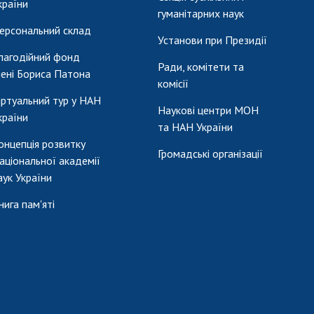
країни
гуманітарних наук
ерсональний склад
Установи при Президії
лагодійний фонд
Ради, комітети та
мені Бориса Патона
комісії
іртуальний тур у НАН
Наукові центри МОН
країни
та НАН України
онцепція розвитку
Громадські організації
аціональної академії
аук України
нига пам'яті