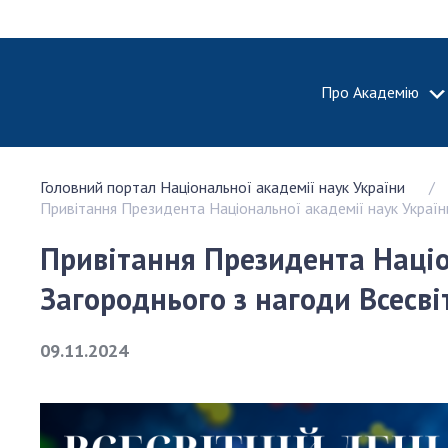
Про Академію
ПРО АКА
Головний портал Національної академії наук України
Про Наці
Привітання Президента Національної академії наук України
академію
України
Привітання Президента Націо
Історія 
Загороднього з нагоди Всесві
100-річч
Націонал
академії
09.11.2024
України
Нагороди
та почесн
НАН Укра