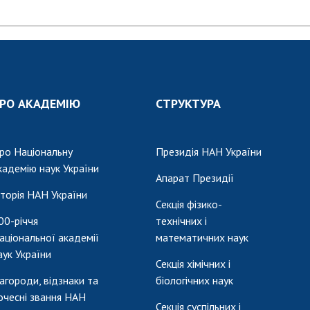
РО АКАДЕМІЮ
СТРУКТУРА
ро Національну
Президія НАН України
кадемію наук України
Апарат Президії
сторія НАН України
Секція фізико-
00-річчя
технічних і
аціональної академії
математичних наук
аук України
Секція хімічних і
агороди, відзнаки та
біологічних наук
очесні звання НАН
Секція суспільних і