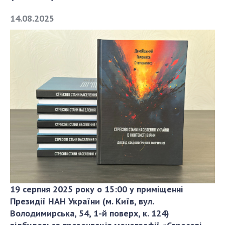
14.08.2025
СТРУКТУРА
Президія НАН України
Апарат Президії
Секція фізико-технічних і математичних
наук
Секція хімічних і біологічних наук
Секція суспільних і гуманітарних наук
Установи при Президії
Ради, комітети та комісії
Наукові центри МОН та НАН України
Громадські організації
19 серпня 2025 року о 15:00 у приміщенні
Президії НАН України (м. Київ, вул.
Володимирська, 54, 1-й поверх, к. 124)