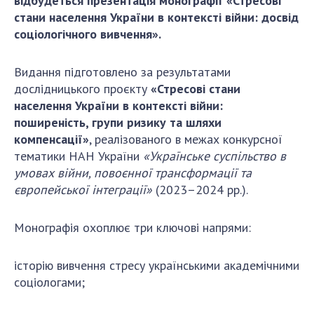
відбудеться презентація монографії «Стресові
ДІЯЛЬНІСТЬ
стани населення України в контексті війни: досвід
соціологічного вивчення».
Засідання Президії НАН України
Видання підготовлено за результатами
Сесії Загальних зборів НАН України
дослідницького проєкту
«Стресові стани
Річні звіти НАН України
населення України в контексті війни:
Річні фінансові звіти НАН України
поширеність, групи ризику та шляхи
Наукові публікації та видавнича діяльність
компенсації»
, реалізованого в межах конкурсної
Охорона прав інтелектуальної власності та
тематики НАН України
«Українське суспільство в
трансфер технологій в наукових установах
умовах війни, повоєнної трансформації та
європейської інтеграції»
(2023–2024 рр.).
Наукові об'єкти, що становлять національне
надбання
Центри колективного користування
Монографія охоплює три ключові напрями:
науковими приладами НАН України
Оцінювання ефективності діяльності
історію вивчення стресу українськими академічними
наукових установ
соціологами;
Конкурси наукових досліджень НАН України