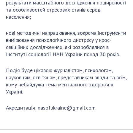
Відкрита наука в НАН України
результати масштабного дослідження поширеності
та особливостей стресових станів серед
Підготовка наукових кадрів
населення;
Робота з молоддю
нові методичні напрацювання, зокрема інструменти
вимірювання психологічного дистресу у крос-
МІЖНАРОДНЕ СПІВРОБІТНИЦТВО
секційних дослідженнях, які розроблялися в
Інституті соціології НАН України понад 30 років.
Членство в міжнародних організаціях
Міжнародні угоди
Подія буде цікавою журналістам, психологам,
Міжнародні програми та конкурси
науковцям, освітянам, представникам влади та всім,
ДОКУМЕНТИ
кому небайдужа тема ментального здоров’я в
Україні.
Нормативні акти НАН України
Державний бюджет НАН України
Акредитація: nasofukraine@gmail.com
Вибори до складу НАН України
Бланки документів