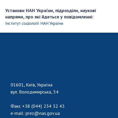
НОВИНИ
Установи НАН України, підрозділи, наукові
ЗАСІДАННЯ ПРЕЗИДІЇ НАН УКРАЇНИ
напрями, про які йдеться у повідомленні:
НАУКОВІ ВИДАННЯ
Інститут соціології НАН України
МЕДІА ПРО НАС
АКАДЕМІЯ КОМЕНТУЄ
КОНТАКТИ
ПРОФСПІЛКА НАН УКРАЇНИ
КАБІНЕТ
01601, Київ, Україна
вул. Володимирська, 54
Факс
+38 (044) 234 32 43
e-mail:
prez@nas.gov.ua