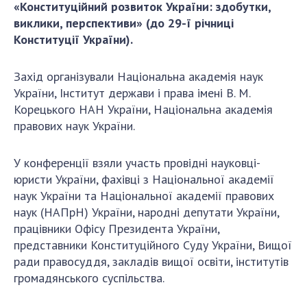
«Конституційний розвиток України: здобутки,
ДІЯЛЬНІСТЬ
виклики, перспективи» (до 29-ї річниці
Конституції України).
Засідання Президії НАН України
Сесії Загальних зборів НАН України
Захід організували Національна академія наук
Річні звіти НАН України
України, Інститут держави і права імені В. М.
Корецького НАН України, Національна академія
Річні фінансові звіти НАН України
правових наук України.
Наукові публікації та видавнича діяльність
Охорона прав інтелектуальної власності та
У конференції взяли участь провідні науковці-
трансфер технологій в наукових установах
юристи України, фахівці з Національної академії
Наукові об'єкти, що становлять національне
наук України та Національної академії правових
надбання
наук (НАПрН) України, народні депутати України,
Центри колективного користування
працівники Офісу Президента України,
науковими приладами НАН України
представники Конституційного Суду України, Вищої
Оцінювання ефективності діяльності
ради правосуддя, закладів вищої освіти, інститутів
наукових установ
громадянського суспільства.
Конкурси наукових досліджень НАН України