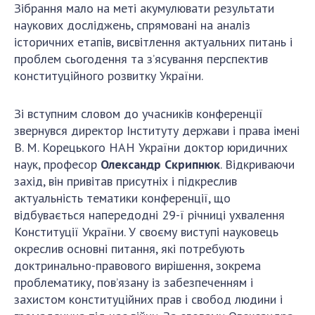
Відкрита наука в НАН України
Зібрання мало на меті акумулювати результати
Підготовка наукових кадрів
наукових досліджень, спрямовані на аналіз
історичних етапів, висвітлення актуальних питань і
Робота з молоддю
проблем сьогодення та з’ясування перспектив
конституційного розвитку України.
МІЖНАРОДНЕ СПІВРОБІТНИЦТВО
Зі вступним словом до учасників конференції
Членство в міжнародних організаціях
звернувся директор Інституту держави і права імені
В. М. Корецького НАН України доктор юридичних
Міжнародні угоди
наук, професор
Олександр Скрипнюк
. Відкриваючи
Міжнародні програми та конкурси
захід, він привітав присутніх і підкреслив
актуальність тематики конференції, що
ДОКУМЕНТИ
відбувається напередодні 29-ї річниці ухвалення
Нормативні акти НАН України
Конституції України. У своєму виступі науковець
Державний бюджет НАН України
окреслив основні питання, які потребують
доктринально-правового вирішення, зокрема
Вибори до складу НАН України
проблематику, пов’язану із забезпеченням і
Бланки документів
захистом конституційних прав і свобод людини і