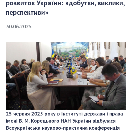
розвиток України: здобутки, виклики,
перспективи»
СТРУКТУРА
30.06.2025
Президія НАН України
Апарат Президії
Секція фізико-технічних і математичних
наук
Секція хімічних і біологічних наук
Секція суспільних і гуманітарних наук
Установи при Президії
Ради, комітети та комісії
Наукові центри МОН та НАН України
Громадські організації
25 червня 2025 року в Інституті держави і права
імені В. М. Корецького НАН України відбулася
Всеукраїнська науково-практична конференція