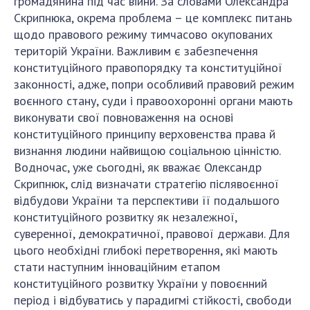
громадянина під час війни. За словами Олександра
НОВИНИ
Скрипнюка, окрема проблема – це комплекс питань
ЗАСІДАННЯ ПРЕЗИДІЇ НАН УКРАЇНИ
щодо правового режиму тимчасово окупованих
територій України. Важливим є забезпечення
НАУКОВІ ВИДАННЯ
конституційного правопорядку та конституційної
законності, адже, попри особливий правовий режим
МЕДІА ПРО НАС
воєнного стану, суди і правоохоронні органи мають
виконувати свої повноваження на основі
АКАДЕМІЯ КОМЕНТУЄ
конституційного принципу верховенства права й
КОНТАКТИ
визнання людини найвищою соціальною цінністю.
Водночас, уже сьогодні, як вважає Олександр
ПРОФСПІЛКА НАН УКРАЇНИ
Скрипнюк, слід визначати стратегію післявоєнної
відбудови України та перспективи її подальшого
КАБІНЕТ
конституційного розвитку як незалежної,
суверенної, демократичної, правової держави. Для
цього необхідні глибокі перетворення, які мають
стати наступним інноваційним етапом
конституційного розвитку України у повоєнний
період і відбуватись у парадигмі стійкості, свободи