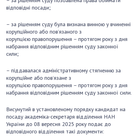
–
за рішенням суду позбавлена права обіймати
Відкрита наука в НАН України
відповідні посади;
Підготовка наукових кадрів
Робота з молоддю
–
за рішенням суду була визнана винною у вчиненні
корупційного
або пов’язаного з
корупцією
правопорушення – протягом року з дня
МІЖНАРОДНЕ СПІВРОБІТНИЦТВО
набрання відповідним рішенням суду законної
сили;
Членство в міжнародних організаціях
Міжнародні угоди
–
піддавалася адміністра
тивному стягненню за
Міжнародні програми та конкурси
корупційне
або пов’язане з
корупцією
правопорушення
– протягом року з дня
ДОКУМЕНТИ
набрання відповід
ним рішенням суду законної сили.
Нормативні акти НАН України
Державний бюджет НАН України
Висунут
ий
в установленому порядку кандидат на
посаду
академіка-секретаря відділення НАН
Вибори до складу НАН України
України
до
08
верес
ня 2025 року
пода
є
до
Бланки документів
відповідного відділення
такі документи: