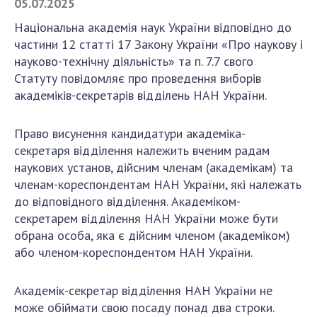
05.07.2025
Національна академія наук України відповідно до
СТРУКТУРА
частин
и
12 статті 17 Закону України «Про наукову і
науково-технічну діяльність»
та п. 7.7 свого
Статуту
повідомля
є про проведення виборів
Президія НАН України
академіків-секретарів відділень НАН України.
Апарат Президії
Секція фізико-технічних і математичних
Право висунення кандидатур
и
академік
а
-
наук
секретар
я
відділен
ня
належить вченим радам
Секція хімічних і біологічних наук
наукових установ, дійсним членам (академікам) та
Секція суспільних і гуманітарних наук
членам-кореспондентам НАН України, які належать
Установи при Президії
до відповідного відділення.
Академіком-
Ради, комітети та комісії
секретарем відділення НАН України може
бути
обрана особа, яка є дійсним членом (академіком)
Наукові центри МОН та НАН України
або членом-кореспондентом НАН України.
Громадські організації
Академік-секретар відділення НАН України не
може обіймати свою посаду понад два строки.