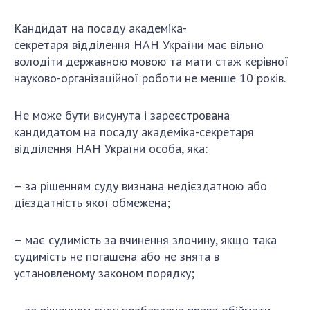
ДІЯЛЬНІСТЬ
Кандидат на посаду академік
а
-
секретар
я
відділен
ня
НАН України ма
є
вільно
Засідання Президії НАН України
володі
ти
державною мовою
та
ма
ти
стаж
керівної
Сесії Загальних зборів НАН України
науково-організаційної роботи не менше 10 років.
Річні звіти НАН України
Річні фінансові звіти НАН України
Не може бути висунута і зареєстрована
кандидатом на посаду
академіка-секретаря
Наукові публікації та видавнича діяльність
відділення НАН України
особа, яка:
Охорона прав інтелектуальної власності та
трансфер технологій в наукових установах
–
за рішенням суду визнана недієздатною або
Наукові об'єкти, що становлять національне
дієздатність якої обмежена;
надбання
Центри колективного користування
–
має судимість за вчинення злочину, якщо така
науковими приладами НАН України
судимість не погашена або не знята в
Оцінювання ефективності діяльності
установленому законом порядку;
наукових установ
Конкурси наукових досліджень НАН України