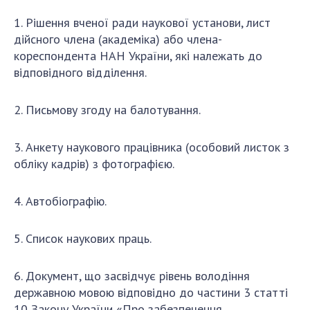
НОВИНИ
1.
Рішення
вченої ради наукової установи,
лист
ЗАСІДАННЯ ПРЕЗИДІЇ НАН УКРАЇНИ
дійсного члена (академіка) або члена-
кореспо
ндента НАН України
, які належать до
НАУКОВІ ВИДАННЯ
відповідного відділення
.
МЕДІА ПРО НАС
2. П
исьмову згоду на балотування
.
АКАДЕМІЯ КОМЕНТУЄ
3
. А
нкету наукового працівника (особовий листок з
КОНТАКТИ
обліку кадрів) з фотографією
.
ПРОФСПІЛКА НАН УКРАЇНИ
4
. А
втобіографію
.
КАБІНЕТ
5
. С
писок наукових праць
.
6. Документ, що засвідчує рівень володіння
державною мовою відповідно до частини 3 статті
10 Закону України «Про забезпечення