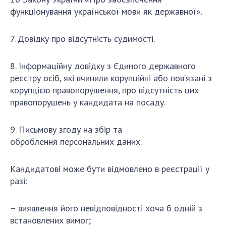
функціонування української мови як державної»
.
7
. Д
овідку про відсутність судимості
.
8
. І
нформаційну довідку з Єдиного державного
реєстру осіб, які вчинили корупційні або пов’язані з
корупцією правопорушення
, про відсутність цих
правопорушень у кандидата на посаду
.
9
. П
исьмову згоду на
збір та
оброблення
персональних даних.
Кандидатові може бути відмовлено в реєстрації у
разі:
–
виявлення його невідповідності хоча б одній з
встановлених вимог;