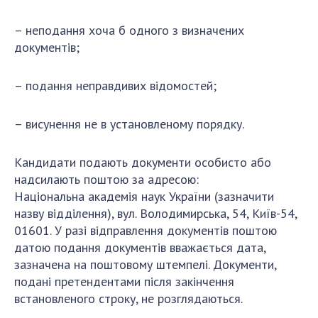
–
неподання хоча б одного з визначених
документів;
–
подання неправдивих відомостей;
–
висунення не в установленому порядку.
Кандидати
п
одають
документи
особисто або
надсилають поштою за адресою:
Національн
а
академі
я
наук України
(зазначити
назву відділення)
, вул.
Володимирська, 54,
Київ
-54
,
01601. У разі відправлення документів поштою
датою подання документів вважається дата,
зазначена на поштовому штемпелі.
Документи,
подані претендентами після закінчення
встановленого строку, не розглядаються
.