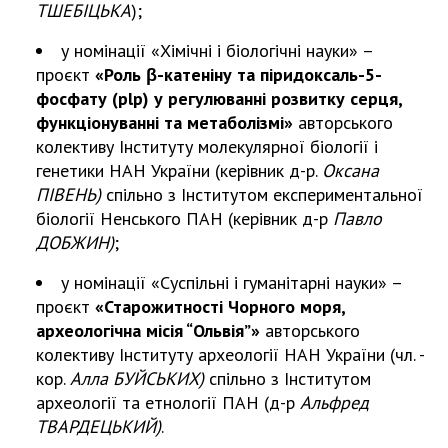
ТШЕБІЦЬКА
);
ДІЯЛЬНІСТЬ
у номінації «Хімічні і біологічні науки» –
проєкт
«Роль β-катеніну та піридоксаль-5-
Засідання Президії НАН України
фосфату (plp) у регулюванні розвитку серця,
Сесії Загальних зборів НАН України
функціонуванні та метаболізмі»
авторського
Річні звіти НАН України
колективу Інституту молекулярної біології і
Річні фінансові звіти НАН України
генетики НАН України (керівник д-р.
Оксана
Наукові публікації та видавнича діяльність
ПІВЕНЬ)
спільно з Інститутом експериментальної
біології Ненcького ПАН (керівник д-р
Павло
Охорона прав інтелектуальної власності та
ДОБЖИН)
;
трансфер технологій в наукових установах
Наукові об'єкти, що становлять національне
у номінації «Суспільні і гуманітарні науки» –
надбання
проєкт
«Старожитності Чорного моря,
Центри колективного користування
археологічна місія “Ольвія”»
авторського
науковими приладами НАН України
колективу Інституту археології НАН України (чл. -
Оцінювання ефективності діяльності
кор.
Алла БУЙСЬКИХ)
спільно з Інститутом
наукових установ
археології та етнології ПАН (д-р
Альфред
ТВАРДЕЦЬКИЙ)
.
Конкурси наукових досліджень НАН України