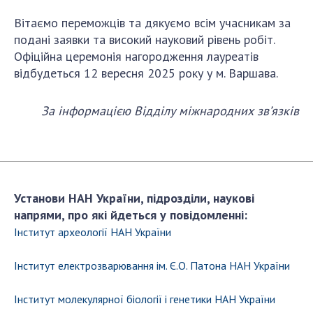
Відкрита наука в НАН України
Вітаємо переможців та дякуємо всім учасникам за
Підготовка наукових кадрів
подані заявки та високий науковий рівень робіт.
Робота з молоддю
Офіційна церемонія нагородження лауреатів
відбудеться 12 вересня 2025 року у м. Варшава.
МІЖНАРОДНЕ СПІВРОБІТНИЦТВО
За інформацією Відділу міжнародних зв’язків
Членство в міжнародних організаціях
Міжнародні угоди
Міжнародні програми та конкурси
ДОКУМЕНТИ
Установи НАН України, підрозділи, наукові
напрями, про які йдеться у повідомленні:
Нормативні акти НАН України
Інститут археології НАН України
Державний бюджет НАН України
Вибори до складу НАН України
Інститут електрозварювання ім. Є.О. Патона НАН України
Бланки документів
Інститут молекулярної біології і генетики НАН України