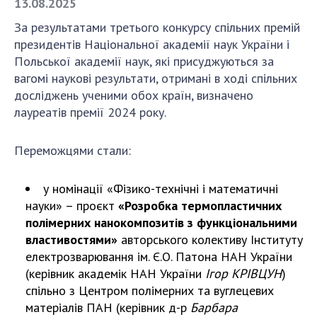
13.08.2025
За результатами третього конкурсу спільних премій
СТРУКТУРА
президентів Національної академії наук України і
Польської академії наук, які присуджуються за
вагомі наукові результати, отримані в ході спільних
Президія НАН України
досліджень ученими обох країн, визначено
Апарат Президії
лауреатів премії 2024 року.
Секція фізико-технічних і математичних
наук
Переможцями стали:
Секція хімічних і біологічних наук
Секція суспільних і гуманітарних наук
у номінації «Фізико-технічні і математичні
Установи при Президії
науки» – проєкт
«Розробка термопластичних
Ради, комітети та комісії
полімерних нанокомпозитів з функціональними
Наукові центри МОН та НАН України
властивостями»
авторського колективу Інституту
електрозварювання ім. Є.О. Патона НАН України
Громадські організації
(керівник академік НАН України
Ігор КРІВЦУН
)
спільно з Центром полімерних та вуглецевих
матеріалів ПАН (керівник д-р
Барбара