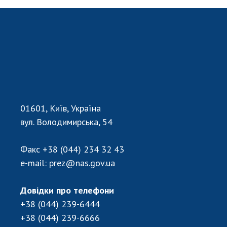
НОВИНИ
ЗАСІДАННЯ ПРЕЗИДІЇ НАН УКРАЇНИ
НАУКОВІ ВИДАННЯ
МЕДІА ПРО НАС
АКАДЕМІЯ КОМЕНТУЄ
КОНТАКТИ
01601, Київ, Україна
вул. Володимирська, 54
ПРОФСПІЛКА НАН УКРАЇНИ
Факс
+38 (044) 234 32 43
КАБІНЕТ
e-mail:
prez@nas.gov.ua
Довідки про телефони
+38 (044) 239-6444
+38 (044) 239-6666