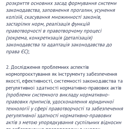
НОВИНИ
розкриття
основних засад формування системи
законодавства,
заповнення прогалин, усунення
ЗАСІДАННЯ ПРЕЗИДІЇ НАН УКРАЇНИ
колізій, скасування множинності законів,
застарілих норм, реалізація функцій
НАУКОВІ ВИДАННЯ
правотворчості в правотворчому процесі
МЕДІА ПРО НАС
(зокрема, конкретизація (деталізація)
законодавства та адаптація законодавства до
АКАДЕМІЯ КОМЕНТУЄ
права ЄС)
;
КОНТАКТИ
2. Дослідження проблемних аспектів
ПРОФСПІЛКА НАН УКРАЇНИ
нормопроєктування як інструменту забезпечення
якості, ефективності, системності законодавства та
КАБІНЕТ
регулятивної здатності нормативно-правових актів
(проблеми
системного викладу нормативно-
правових приписів,
удосконалення ю
ридичної
технології у сфері правотворчості
та забезпечення
регулятивної здатності нормативно-правових
актів з метою упорядкування суспільних відносин