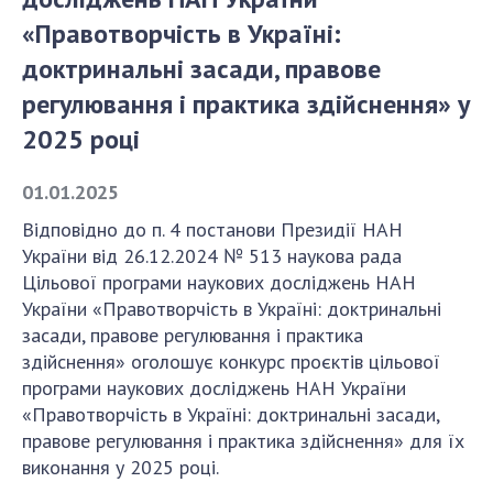
«Правотворчість в Україні:
СТРУКТУРА
доктринальні засади, правове
регулювання і практика здійснення» у
Президія НАН України
2025 році
Апарат Президії
Секція фізико-технічних і математичних
01.01.2025
наук
Відповідно до п. 4 постанови Президії НАН
Секція хімічних і біологічних наук
України від 26.12.2024 № 513 наукова рада
Секція суспільних і гуманітарних наук
Цільової програми наукових досліджень НАН
Установи при Президії
України «Правотворчість в Україні: доктринальні
засади, правове регулювання і практика
Ради, комітети та комісії
здійснення» оголошує конкурс проєктів цільової
Наукові центри МОН та НАН України
програми наукових досліджень НАН України
Громадські організації
«Правотворчість в Україні: доктринальні засади,
правове регулювання і практика здійснення» для їх
виконання у 2025 році.