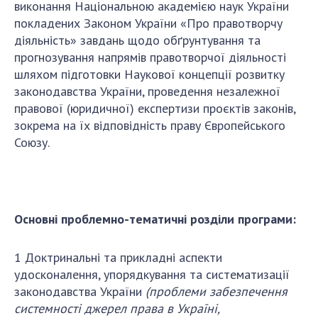
Відкрита наука в НАН України
виконання Національною академією наук України
покладених Законом України «Про правотворчу
Підготовка наукових кадрів
діяльність» завдань щодо обґрунтування та
Робота з молоддю
прогнозування напрямів правотворчої діяльності
шляхом підготовки Наукової концепції розвитку
законодавства України, проведення незалежної
МІЖНАРОДНЕ СПІВРОБІТНИЦТВО
правової (юридичної) експертизи проєктів законів,
зокрема на їх відповідність праву Європейського
Членство в міжнародних організаціях
Союзу.
Міжнародні угоди
Міжнародні програми та конкурси
ДОКУМЕНТИ
Основні проблемно-тематичні розділи програми:
Нормативні акти НАН України
Державний бюджет НАН України
1 Доктринальні та прикладні аспекти
Вибори до складу НАН України
удосконалення, упорядкування та систематизації
Бланки документів
законодавства України
(проблеми забезпечення
системності джерел права в Україні,