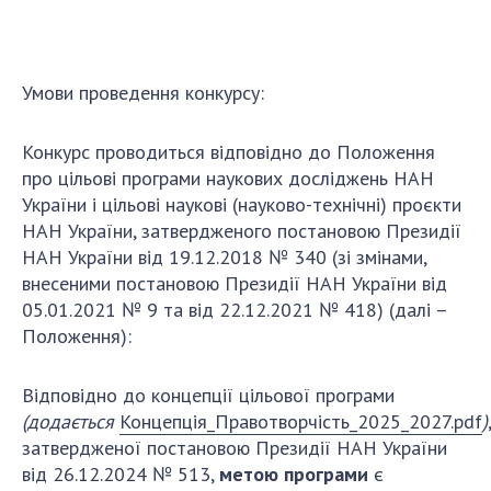
ДІЯЛЬНІСТЬ
Засідання Президії НАН України
Умови проведення конкурсу:
Сесії Загальних зборів НАН України
Річні звіти НАН України
Конкурс проводиться відповідно до Положення
про цільові програми наукових досліджень НАН
Річні фінансові звіти НАН України
України і цільові наукові (науково-технічні) проєкти
Наукові публікації та видавнича діяльність
НАН України, затвердженого постановою Президії
Охорона прав інтелектуальної власності та
НАН України від 19.12.2018 № 340 (зі змінами,
трансфер технологій в наукових установах
внесеними постановою Президії НАН України від
Наукові об'єкти, що становлять національне
05.01.2021 № 9 та від 22.12.2021 № 418) (далі –
надбання
Положення):
Центри колективного користування
науковими приладами НАН України
Відповідно до концепції цільової програми
Оцінювання ефективності діяльності
(додається
Концепція_Правотворчість_2025_2027.pdf
)
,
наукових установ
затвердженої постановою Президії НАН України
Конкурси наукових досліджень НАН України
від 26.12.2024 № 513,
метою програми
є