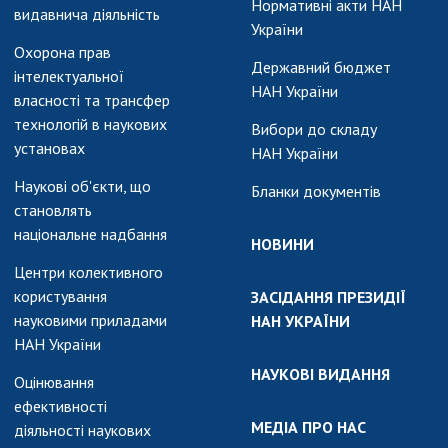
Нормативні акти НАН
видавнича діяльність
України
Охорона прав
Державний бюджет
інтелектуальної
НАН України
власності та трансфер
технологій в наукових
Вибори до складу
установах
НАН України
Наукові об'єкти, що
Бланки документів
становлять
національне надбання
НОВИНИ
Центри колективного
користування
ЗАСІДАННЯ ПРЕЗИДІЇ
науковими приладами
НАН УКРАЇНИ
НАН України
НАУКОВІ ВИДАННЯ
Оцінювання
ефективності
МЕДІА ПРО НАС
діяльності наукових