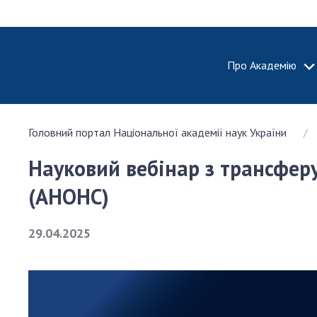
Про Академію
ПРО АКА
Головний портал Національної академії наук України
Про Наці
академію
Науковий вебінар з трансферу
України
Історія 
(АНОНС)
100-річч
Націонал
29.04.2025
академії
України
Нагороди
та почесн
НАН Укра