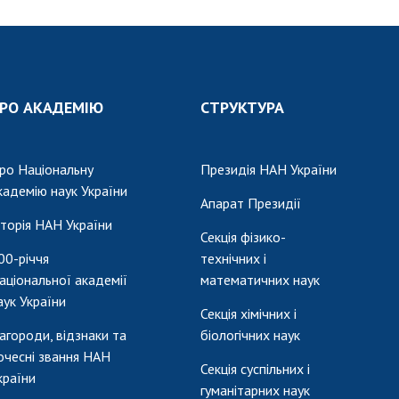
РО АКАДЕМІЮ
СТРУКТУРА
ро Національну
Президія НАН України
кадемію наук України
Апарат Президії
сторія НАН України
Секція фізико-
00-річчя
технічних і
аціональної академії
математичних наук
аук України
Секція хімічних і
агороди, відзнаки та
біологічних наук
очесні звання НАН
Секція суспільних і
країни
гуманітарних наук