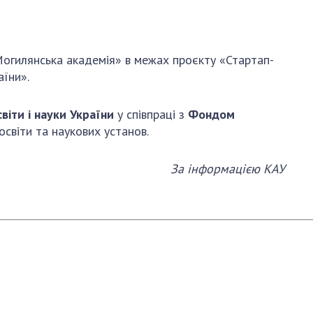
АКАДЕМІЯ
КОМЕНТУЄ
КОНТАКТИ
Могилянська академія» в межах проєкту «Стартап-
аїни».
ПРОФСПІЛКА НАН
УКРАЇНИ
віти і науки України
у співпраці з
Фондом
КАБІНЕТ
освіти та наукових установ.
За інформацією КАУ