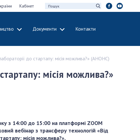
країни
Кабінет
ництво
Документи
Контакти
МІЖНАРОДНЕ
СПІВРОБІТНИЦТВО
лабораторії до стартапу: місія можлива?» (АНОНС)
идії НАН України
Членство в
х зборів НАН
міжнародних
 стартапу: місія можлива?»
організаціях
Н України
Міжнародні угоди
 звіти НАН України
Міжнародні
ації та видавнича
програми та
конкурси
інтелектуальної
ку з 14:00 до 15:00
на платформі ZOOM
ДОКУМЕНТИ
рансфер
ковий вебінар з трансферу технологій
«Від
аукових установах
Нормативні акти
тартапу: місія можлива?».