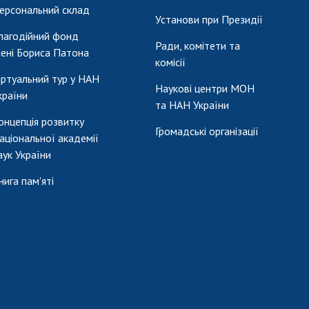
ерсональний склад
Установи при Президії
лагодійний фонд
Ради, комітети та
мені Бориса Патона
комісії
іртуальний тур у НАН
Наукові центри МОН
країни
та НАН України
онцепція розвитку
Громадські організації
аціональної академії
аук України
нига пам'яті