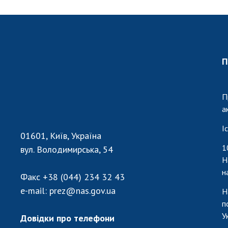
П
П
а
І
01601, Київ, Україна
1
вул. Володимирська, 54
Н
н
Факс
+38 (044) 234 32 43
e-mail:
prez@nas.gov.ua
Н
п
У
Довідки про телефони