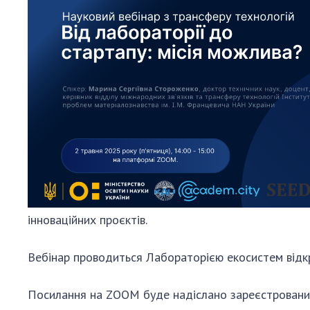
Персонал
Благодій
імені Бо
Віртуаль
НАН Укра
Концепці
Націонал
академії
України
Книга пам
інноваційних проєктів.
Вебінар проводиться Лабораторією екосистем відкри
Посилання на ZOOM буде надіслано зареєстровани