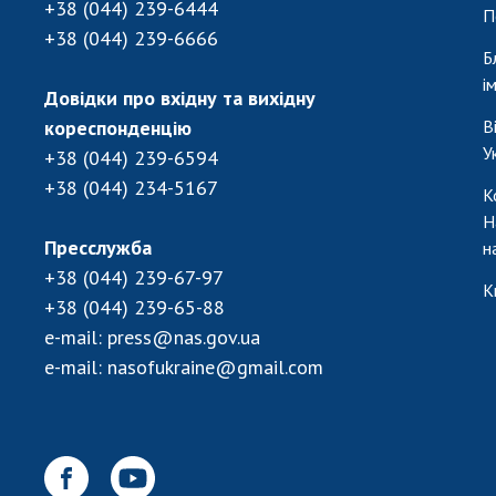
+38 (044) 239-6444
П
+38 (044) 239-6666
Б
і
Довідки про вхідну та вихідну
кореспонденцію
В
У
+38 (044) 239-6594
+38 (044) 234-5167
К
Н
Пресслужба
н
+38 (044) 239-67-97
К
+38 (044) 239-65-88
e-mail:
press@nas.gov.ua
e-mail:
nasofukraine@gmail.com