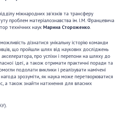
и, що становлять
НАН України
адбання
Державний
відділу міжнародних зв’язків та трансферу
ивного
бюджет НАН
туту проблем матеріалознавства ім. І.М. Францевича
науковими
України
тор технічних наук
Марина Стороженко
.
 України
Вибори до складу
ективності
НАН України
 можливість дізнатися унікальну історію команди
кових установ
Бланки документів
овців, що пройшли шлях від наукових досліджень
ових досліджень
акселератора, про успіхи і перепони на шляху до
НОВИНИ
власної ідеї, а також отримати практичні поради та
 в НАН України
помогли подолати виклики і реалізувати намічені
ЗАСІДАННЯ
кових кадрів
 нагода зрозуміти, як наука може перетворюватися
ПРЕЗИДІЇ НАН
ес, а також знайти натхнення для власних
оддю
УКРАЇНИ
НАУКОВІ
ВИДАННЯ
У).
МЕДІА ПРО НАС