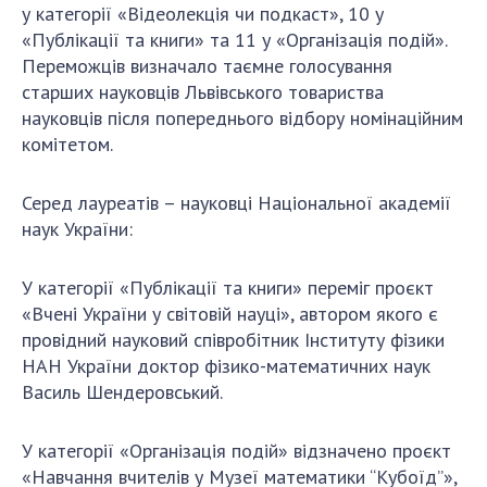
у категорії «Відеолекція чи подкаст», 10 у
ДІЯЛЬНІСТЬ
«Публікації та книги» та 11 у «Організація подій».
Переможців визначало таємне голосування
Засідання Президії НАН України
старших науковців Львівського товариства
Сесії Загальних зборів НАН України
науковців після попереднього відбору номінаційним
комітетом.
Річні звіти НАН України
Річні фінансові звіти НАН України
Серед лауреатів – науковці Національної академії
Наукові публікації та видавнича діяльність
наук України:
Охорона прав інтелектуальної власності та
трансфер технологій в наукових установах
У категорії «Публікації та книги» переміг проєкт
Наукові об'єкти, що становлять національне
«Вчені України у світовій науці», автором якого є
надбання
провідний науковий співробітник Інституту фізики
Центри колективного користування
НАН України доктор фізико-математичних наук
науковими приладами НАН України
Василь Шендеровський.
Оцінювання ефективності діяльності
наукових установ
У категорії «Організація подій» відзначено проєкт
Конкурси наукових досліджень НАН України
«Навчання вчителів у Музеї математики “Кубоїд”»,