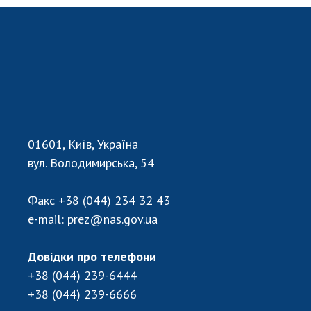
НОВИНИ
ЗАСІДАННЯ ПРЕЗИДІЇ НАН УКРАЇНИ
НАУКОВІ ВИДАННЯ
МЕДІА ПРО НАС
АКАДЕМІЯ КОМЕНТУЄ
01601, Київ, Україна
КОНТАКТИ
вул. Володимирська, 54
ПРОФСПІЛКА НАН УКРАЇНИ
Факс
+38 (044) 234 32 43
КАБІНЕТ
e-mail:
prez@nas.gov.ua
Довідки про телефони
+38 (044) 239-6444
+38 (044) 239-6666