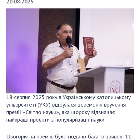
20.08.2025
СТРУКТУРА
Президія НАН України
Апарат Президії
Секція фізико-технічних і математичних
наук
Секція хімічних і біологічних наук
Секція суспільних і гуманітарних наук
Установи при Президії
Ради, комітети та комісії
18 серпня 2025 року в Українському католицькому
університеті (УКУ) відбулася церемонія вручення
Наукові центри МОН та НАН України
премії «Світло науки», яка щороку відзначає
Громадські організації
найкращі проєкти з популяризації науки.
Цьогоріч на премію було подано багато заявок: 11