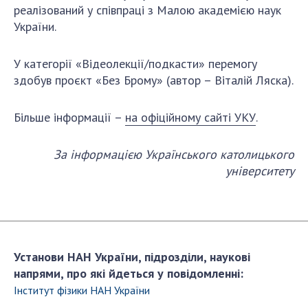
Відкрита наука в НАН України
реалізований у співпраці з Малою академією наук
Підготовка наукових кадрів
України.
Робота з молоддю
У категорії «Відеолекції/подкасти» перемогу
здобув проєкт «Без Брому» (автор – Віталій Ляска).
МІЖНАРОДНЕ СПІВРОБІТНИЦТВО
Більше інформації –
на офіційному сайті УКУ
.
Членство в міжнародних організаціях
Міжнародні угоди
За інформацією Українського католицького
Міжнародні програми та конкурси
університету
ДОКУМЕНТИ
Нормативні акти НАН України
Державний бюджет НАН України
Установи НАН України, підрозділи, наукові
Вибори до складу НАН України
напрями, про які йдеться у повідомленні:
Бланки документів
Інститут фізики НАН України