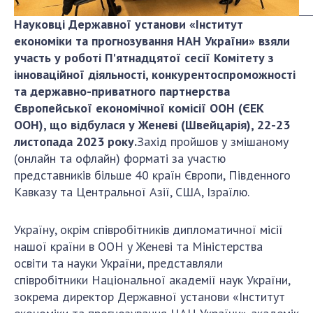
ДІЯЛЬНІСТЬ
Науковці Державної установи «Інститут
економіки та прогнозування НАН України» взяли
Засідання Президії НАН України
участь у роботі
П'ятнадцятої сесії Комітету з
інноваційної діяльності, конкурентоспроможності
Сесії Загальних зборів НАН України
та державно-приватного партнерства
Річні звіти НАН України
Європейської економічної комісії ООН (ЄЕК
Річні фінансові звіти НАН України
ООН), що відбулася у Женеві (Швейцарія), 22-23
Наукові публікації та видавнича діяльність
листопада 2023 року.
Захід пройшов у змішаному
Охорона прав інтелектуальної власності та
(онлайн та офлайн) форматі за участю
трансфер технологій в наукових установах
представників більше 40 країн Європи, Південного
Наукові об'єкти, що становлять національне
Кавказу та Центральної Азії, США, Ізраїлю.
надбання
Центри колективного користування
Україну, окрім співробітників дипломатичної місії
науковими приладами НАН України
нашої країни в ООН у Женеві та Міністерства
Оцінювання ефективності діяльності
освіти та науки України, представляли
наукових установ
співробітники Національної академії наук України,
зокрема директор Державної установи «Інститут
Конкурси наукових досліджень НАН України