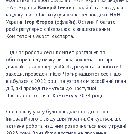
економіки та прогнозування НАН України» академік
Відкрита наука в НАН України
НАН України
Валерій Геєць
(онлайн) та завідувач
Підготовка наукових кадрів
відділу цього Інституту член-кореспондент НАН
Робота з молоддю
України
Ігор Єгоров (
офлайн). Останній багато
років регулярно співпрацює із вищезгаданим
Комітетом в якості експерта.
МІЖНАРОДНЕ СПІВРОБІТНИЦТВО
Під час роботи сесії Комітет розглянув та
Членство в міжнародних організаціях
обговорив цілу низку питань, зокрема звіт про
Міжнародні угоди
діяльність за попередній рік, результати роботи і
Міжнародні програми та конкурси
заходи, проведені після Чотирнадцятої сесії, що
відбулася в 2022 році, та узгодив міжсесійний план
ДОКУМЕНТИ
дій, які проводитимуться до наступної
Шістнадцятої сесії Комітету у 2024 році.
Нормативні акти НАН України
Державний бюджет НАН України
Спеціальну увагу було приділено підготовці
Вибори до складу НАН України
інноваційного огляду для України. Очікується, що
Бланки документів
активна робота над ним розпочнеться вже у грудні
2023 року. Вона буде вестися на прохання