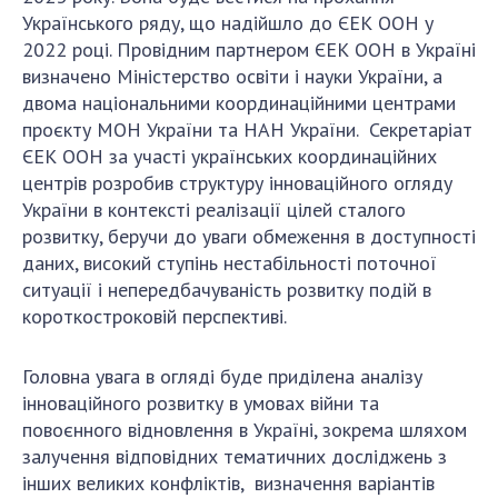
НОВИНИ
Українського ряду, що надійшло до ЄЕК ООН у
2022 році. Провідним партнером ЄЕК ООН в Україні
ЗАСІДАННЯ ПРЕЗИДІЇ НАН УКРАЇНИ
визначено Міністерство освіти і науки України, а
НАУКОВІ ВИДАННЯ
двома національними координаційними центрами
проєкту МОН України та НАН України. Секретаріат
МЕДІА ПРО НАС
ЄЕК ООН за участі українських координаційних
центрів розробив структуру інноваційного огляду
АКАДЕМІЯ КОМЕНТУЄ
України в контексті реалізації цілей сталого
розвитку, беручи до уваги обмеження в доступності
КОНТАКТИ
даних, високий ступінь нестабільності поточної
ПРОФСПІЛКА НАН УКРАЇНИ
ситуації і непередбачуваність розвитку подій в
короткостроковій перспективі.
КАБІНЕТ
Головна увага в огляді буде приділена аналізу
інноваційного розвитку в умовах війни та
повоєнного відновлення в Україні, зокрема шляхом
залучення відповідних тематичних досліджень з
інших великих конфліктів, визначення варіантів