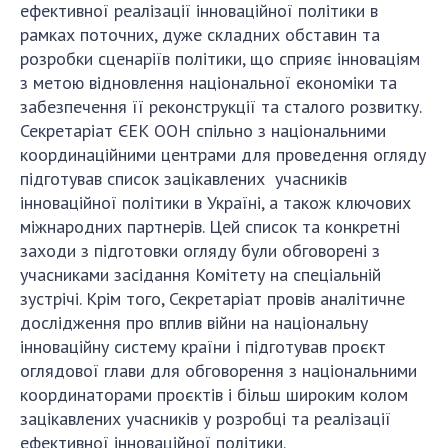
ефективної реалізації інноваційної політики в
рамках поточних, дуже складних обставин та
розробки сценаріїв політики, що сприяє інноваціям
з метою відновлення національної економіки та
забезпечення її реконструкції та сталого розвитку.
Секретаріат ЄЕК ООН спільно з національними
координаційними центрами для проведення огляду
підготував список зацікавлених учасників
інноваційної політики в Україні, а також ключових
міжнародних партнерів. Цей список та конкретні
заходи з підготовки огляду були обговорені з
учасниками засідання Комітету на спеціальній
зустрічі. Крім того, Секретаріат провів аналітичне
дослідження про вплив війни на національну
інноваційну систему країни і підготував проєкт
оглядової глави для обговорення з національними
координаторами проєктів і більш широким колом
зацікавлених учасників у розробці та реалізації
ефективної інноваційної політики.