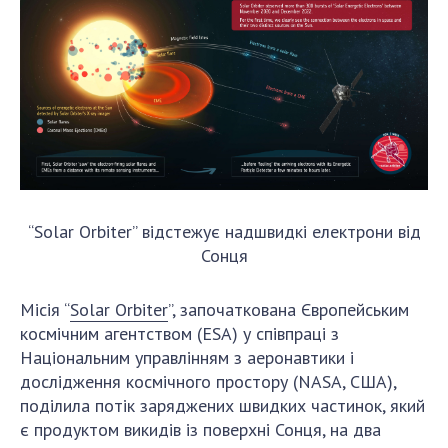
Відкрита наука в НАН України
Підготовка наукових кадрів
Робота з молоддю
МІЖНАРОДНЕ СПІВРОБІТНИЦТВО
Членство в міжнародних організаціях
Міжнародні угоди
“Solar Orbiter” відстежує надшвидкі електрони від
Міжнародні програми та конкурси
Сонця
ДОКУМЕНТИ
Місія “
Solar Orbiter
”, започаткована Європейським
Нормативні акти НАН України
космічним агентством (ESA) у співпраці з
Державний бюджет НАН України
Національним управлінням з аеронавтики і
Вибори до складу НАН України
дослідження космічного простору (NASA, США),
поділила потік заряджених швидких частинок, який
Бланки документів
є продуктом викидів із поверхні Сонця, на два