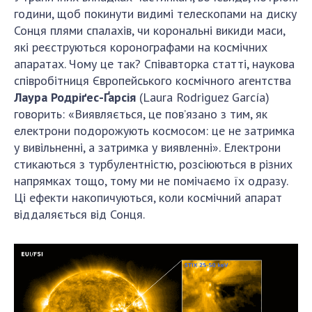
години, щоб покинути видимі телескопами на диску
Сонця плями спалахів, чи корональні викиди маси,
які реєструються коронографами на космічних
апаратах. Чому це так? Співавторка статті, наукова
співробітниця Європейського космічного агентства
Лаура Родріґес-Ґарсія
(Laura Rodriguez García)
говорить: «Виявляється, це пов’язано з тим, як
електрони подорожують космосом: це не затримка
у вивільненні, а затримка у виявленні». Електрони
стикаються з турбулентністю, розсіюються в різних
напрямках тощо, тому ми не помічаємо їх одразу.
Ці ефекти накопичуються, коли космічний апарат
віддаляється від Сонця.