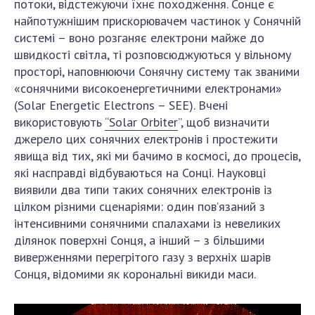
НОВИНИ
потоки, відстежуючи їхнє походження. Сонце є
найпотужнішим прискорювачем частинок у Сонячній
ЗАСІДАННЯ ПРЕЗИДІЇ НАН УКРАЇНИ
системі – воно розганяє електрони майже до
швидкості світла, ті розповсюджуються у вільному
НАУКОВІ ВИДАННЯ
просторі, наповнюючи Сонячну систему так званими
«сонячними високоенергетичними електронами»
МЕДІА ПРО НАС
(Solar Energetic Electrons – SEE). Вчені
АКАДЕМІЯ КОМЕНТУЄ
використовують
“Solar Orbiter
”, щоб визначити
джерело цих сонячних електронів і простежити
КОНТАКТИ
явища від тих, які ми бачимо в космосі, до процесів,
які насправді відбуваються на Сонці. Науковці
ПРОФСПІЛКА НАН УКРАЇНИ
виявили два типи таких сонячних електронів із
цілком різними сценаріями: один пов’язаний з
КАБІНЕТ
інтенсивними сонячними спалахами із невеликих
ділянок поверхні Сонця, а інший – з більшими
виверженнями перегрітого газу з верхніх шарів
Сонця, відомими як корональні викиди маси.