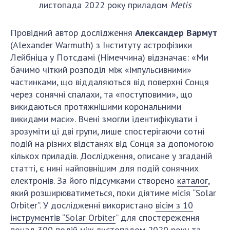
листопада 2022 року приладом
Metis
Провідний автор дослідження
Александер Вармут
(Alexander Warmuth) з Інституту астрофізики
Лейбніца у Потсдамі (Німеччина) відзначає: «Ми
бачимо чіткий розподіл між «імпульсивними»
частинками, що віддаляються від поверхні Сонця
через сонячні спалахи, та «поступовими», що
викидаються протяжнішими корональними
викидами маси». Вчені змогли ідентифікувати і
зрозуміти ці дві групи, лише спостерігаючи сотні
подій на різних відстанях від Сонця за допомогою
кількох приладів. Дослідження, описане у згаданій
статті, є нині найповнішим для подій сонячних
електронів. За його підсумками створено
каталог
,
який розширюватиметься, поки діятиме місія “Solar
Orbiter”. У дослідженні використано
вісім з 10
інструментів “Solar Orbiter
” для спостереження
понад 300 подій між листопадом 2020 року та