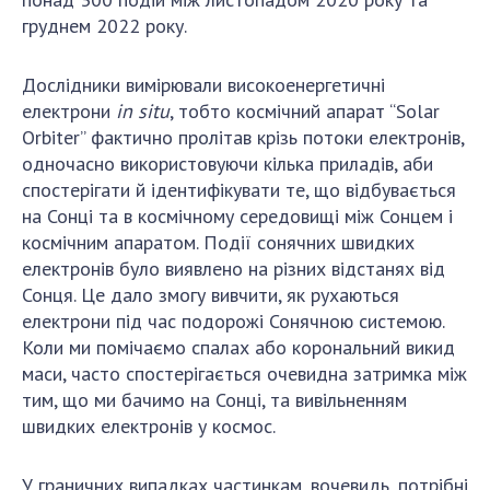
груднем 2022 року.
Дослідники вимірювали високоенергетичні
електрони
in situ
, тобто космічний апарат “Solar
Orbiter” фактично пролітав крізь потоки електронів,
одночасно використовуючи кілька приладів, аби
спостерігати й ідентифікувати те, що відбувається
на Сонці та в космічному середовищі між Сонцем і
космічним апаратом. Події сонячних швидких
електронів було виявлено на різних відстанях від
Сонця. Це дало змогу вивчити, як рухаються
електрони під час подорожі Сонячною системою.
Коли ми помічаємо спалах або корональний викид
маси, часто спостерігається очевидна затримка між
тим, що ми бачимо на Сонці, та вивільненням
швидких електронів у космос.
У граничних випадках частинкам, вочевидь, потрібні