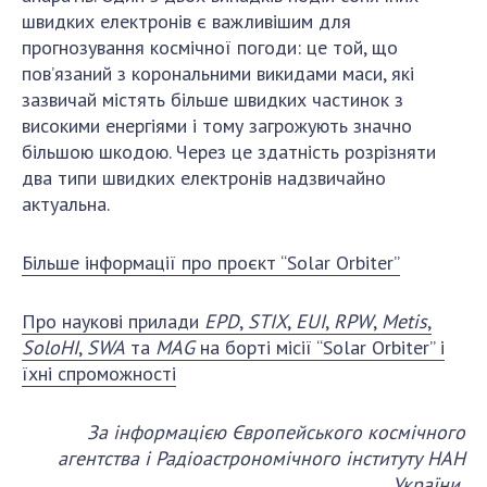
швидких електронів є важливішим для
прогнозування космічної погоди: це той, що
пов’язаний з корональними викидами маси, які
зазвичай містять більше швидких частинок з
високими енергіями і тому загрожують значно
більшою шкодою. Через це здатність розрізняти
два типи швидких електронів надзвичайно
актуальна.
Більше інформації про проєкт “Solar Orbiter”
Про наукові прилади
EPD
,
STIX
,
EUI
,
RPW
,
Metis
,
SoloHI
,
SWA
та
MAG
на борті місії “Solar Orbiter” і
їхні спроможності
За інформацією Європейського космічного
агентства і Радіоастрономічного інституту НАН
України