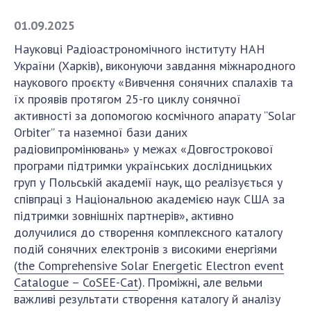
01.09.2025
СТРУКТУРА
Науковці Радіоастрономічного інституту НАН
України (Харків), виконуючи завдання міжнародного
Президія НАН України
наукового проєкту «Вивчення сонячних спалахів та
їх проявів протягом 25-го циклу сонячної
Апарат Президії
активності за допомогою космічного апарату “Solar
Секція фізико-технічних і математичних
Orbiter” та наземної бази даних
наук
радіовипромінювань» у межах «Довгострокової
Секція хімічних і біологічних наук
програми підтримки українських дослідницьких
Секція суспільних і гуманітарних наук
груп у Польській академії наук, що реалізується у
Установи при Президії
співпраці з Національною академією наук США за
Ради, комітети та комісії
підтримки зовнішніх партнерів», активно
долучилися до створення комплексного каталогу
Наукові центри МОН та НАН України
подій сонячних електронів з високими енергіями
Громадські організації
(
the Comprehensive Solar Energetic Electron event
Catalogue – CoSEE-Cat
). Проміжні, але вельми
важливі результати створення каталогу й аналізу