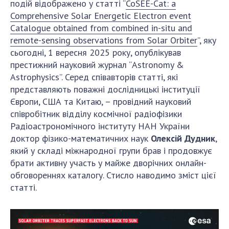
подій відображено у статті “
CoSEE-Cat: a
ДІЯЛЬНІСТЬ
Comprehensive Solar Energetic Electron event
Catalogue obtained from combined in-situ and
remote-sensing observations from Solar Orbiter
”, яку
Засідання Президії НАН України
сьогодні, 1 вересня 2025 року, опублікував
Сесії Загальних зборів НАН України
престижний науковий журнал “Astronomy &
Річні звіти НАН України
Astrophysics”. Серед співавторів статті, які
Річні фінансові звіти НАН України
представляють поважні дослідницькі інституції
Наукові публікації та видавнича діяльність
Європи, США та Китаю, – провідний науковий
Охорона прав інтелектуальної власності та
співробітник відділу космічної радіофізики
трансфер технологій в наукових установах
Радіоастрономічного інституту НАН України
доктор фізико-математичних наук
Олексій Дудник
,
Наукові об'єкти, що становлять національне
який у складі міжнародної групи брав і продовжує
надбання
брати активну участь у майже дворічних онлайн-
Центри колективного користування
обговореннях каталогу. Стисло наводимо зміст цієї
науковими приладами НАН України
статті.
Оцінювання ефективності діяльності
наукових установ
Конкурси наукових досліджень НАН України