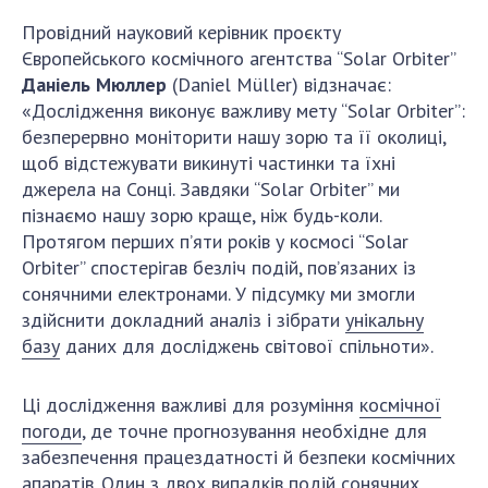
Провідний науковий керівник проєкту
Європейського космічного агентства “Solar Orbiter”
Даніель Мюллер
(Daniel Müller) відзначає:
«Дослідження виконує важливу мету “Solar Orbiter”:
безперервно моніторити нашу зорю та її околиці,
щоб відстежувати викинуті частинки та їхні
джерела на Сонці. Завдяки “Solar Orbiter” ми
пізнаємо нашу зорю краще, ніж будь-коли.
Протягом перших п’яти років у космосі “Solar
Orbiter” спостерігав безліч подій, пов’язаних із
сонячними електронами. У підсумку ми змогли
здійснити докладний аналіз і зібрати
унікальну
базу
даних для досліджень світової спільноти».
Ці дослідження важливі для розуміння
космічної
погоди
, де точне прогнозування необхідне для
забезпечення працездатності й безпеки космічних
апаратів. Один з двох випадків подій сонячних