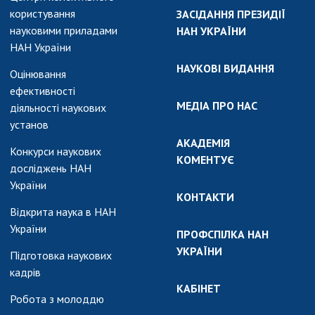
користування
ЗАСІДАННЯ ПРЕЗИДІЇ
науковими приладами
НАН УКРАЇНИ
НАН України
НАУКОВІ ВИДАННЯ
Оцінювання
ефективності
МЕДІА ПРО НАС
діяльності наукових
установ
АКАДЕМІЯ
Конкурси наукових
КОМЕНТУЄ
досліджень НАН
України
КОНТАКТИ
Відкрита наука в НАН
України
ПРОФСПІЛКА НАН
УКРАЇНИ
Підготовка наукових
кадрів
КАБІНЕТ
Робота з молоддю