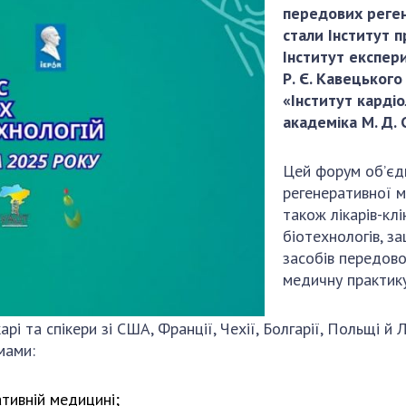
Наукові об'єкт
передових реген
ьний склад
наук
національне н
стали Інститут п
ний фонд
Установи при
Центри колект
Інститут експери
риса Патона
Президії
користування 
Р. Є. Кавецьког
ний тур у
Ради, комітети
приладами НАН
«Інститут кардіо
їни
та комісії
академіка М. Д.
Оцінювання еф
я розвитку
Наукові центри
діяльності нау
ьної
МОН та НАН
Конкурси наук
Цей форум об’єдна
 наук
України
НАН України
регенеративної м
Громадські
також лікарів-клі
Відкрита наука
'яті
організації
біотехнологів, за
Підготовка нау
засобів передово
Робота з мол
медичну практику
арі та спікери зі США, Франції, Чехії, Болгарії, Польщі 
мами:
ативній медицині;