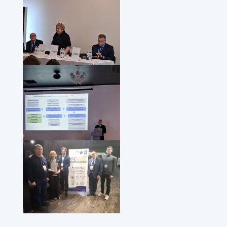
Виступає
доктор
біологічних
наук,
професор
Любов
Бучинська
Доповідає
академік
НАН
України
Василь
Чехун