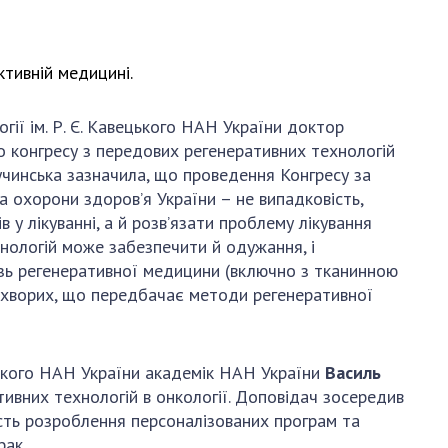
АКАДЕМІЯ
КОМЕНТУЄ
КОНТАКТИ
ктивній медицині.
ПРОФСПІЛКА НАН
гії ім. Р. Є. Кавецького НАН України доктор
УКРАЇНИ
 конгресу з передових регенеративних технологій
Бучинська зазначила, що проведення Конгресу за
КАБІНЕТ
а охорони здоров’я України – не випадковість,
у лікуванні, а й розв’язати проблему лікування
хнологій може забезпечити й одужання, і
узь регенеративної медицини (включно з тканинною
их хворих, що передбачає методи регенеративної
вецького НАН України академік НАН України
Василь
тивних технологій в онкології. Доповідач зосередив
ість розроблення персоналізованих програм та
рак.