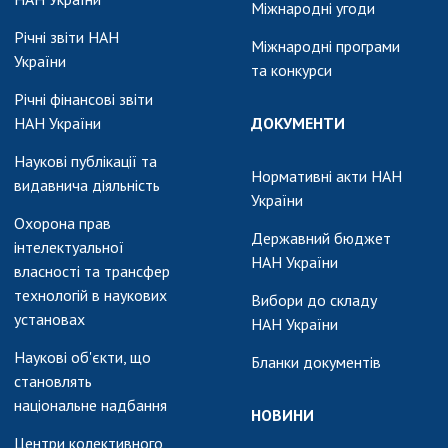
Міжнародні угоди
Річні звіти НАН
Міжнародні програми
України
та конкурси
Річні фінансові звіти
НАН України
ДОКУМЕНТИ
Наукові публікації та
Нормативні акти НАН
видавнича діяльність
України
Охорона прав
Державний бюджет
інтелектуальної
НАН України
власності та трансфер
технологій в наукових
Вибори до складу
установах
НАН України
Наукові об'єкти, що
Бланки документів
становлять
національне надбання
НОВИНИ
Центри колективного