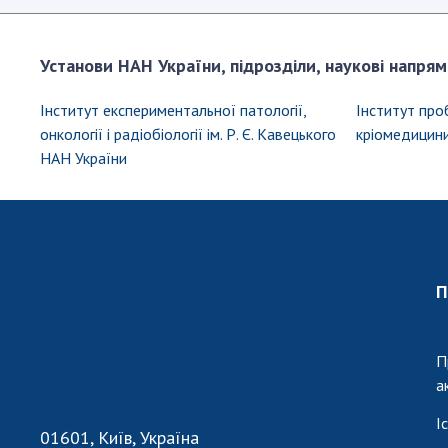
Делегація
Установи НАН України, підрозділи, наукові напрям
Інституту
проблем
Інститут експериментальної патології,
Інститут проб
кріобіології
і
онкології і радіобіології ім. Р. Є. Кавецького
кріомедицин
кріомедицини
НАН України
НАН
України
на
Конгресі
з
передових
регенеративних
П
технологій
П
а
І
01601, Київ, Україна