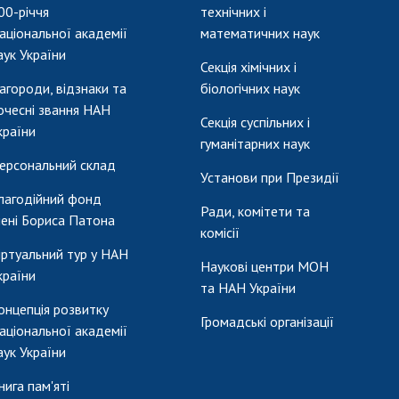
00-річчя
технічних і
аціональної академії
математичних наук
аук України
Секція хімічних і
агороди, відзнаки та
біологічних наук
очесні звання НАН
Секція суспільних і
країни
гуманітарних наук
ерсональний склад
Установи при Президії
лагодійний фонд
Ради, комітети та
мені Бориса Патона
комісії
іртуальний тур у НАН
Наукові центри МОН
країни
та НАН України
онцепція розвитку
Громадські організації
аціональної академії
аук України
нига пам'яті