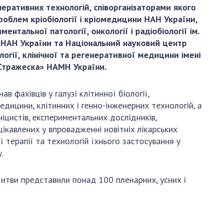
и, що становлять
НАН України
еративних технологій, співорганізаторами якого
адбання
роблем кріобіології і кріомедицини НАН України,
Державний
ивного
ментальної патології, онкології і радіобіології ім.
бюджет НАН
науковими
о НАН України та Національний науковий центр
України
 України
логії, клінічної та регенеративної медицини імені
Вибори до складу
 Стражеска» НАМН України.
ективності
НАН України
кових установ
Бланки документів
ових досліджень
в фахівців у галузі клітинної біології,
НОВИНИ
едицини, клітинних і генно-інженерних технологій, а
ніцистів, експериментальних дослідників,
 в НАН України
ЗАСІДАННЯ
цікавлених у впровадженні новітніх лікарських
кових кадрів
ПРЕЗИДІЇ НАН
ї терапії та технологій їхнього застосування у
оддю
УКРАЇНИ
.
НАУКОВІ
й Литви представили понад 100 пленарних, усних і
ВИДАННЯ
МЕДІА ПРО НАС