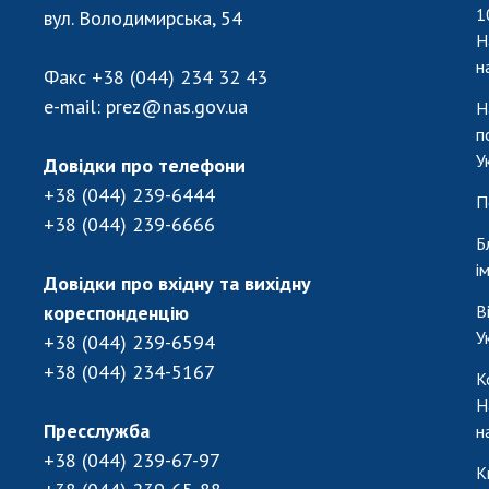
1
вул. Володимирська, 54
Н
н
Факс
+38 (044) 234 32 43
e-mail:
prez@nas.gov.ua
Н
п
У
Довідки про телефони
+38 (044) 239-6444
П
+38 (044) 239-6666
Б
і
Довідки про вхідну та вихідну
кореспонденцію
В
У
+38 (044) 239-6594
+38 (044) 234-5167
К
Н
Пресслужба
н
+38 (044) 239-67-97
К