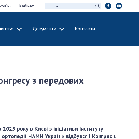
країни
Кабінет
ництво
Документи
Контакти
МІЖНАРОДНЕ
СПІВРОБІТНИЦТВО
идії НАН України
Членство в
х зборів НАН
міжнародних
організаціях
онгресу з передових
Н України
Міжнародні угоди
 звіти НАН України
Міжнародні
ації та видавнича
програми та
конкурси
інтелектуальної
ДОКУМЕНТИ
рансфер
2025 року в Києві з ініціативи Інституту
аукових установах
Нормативні акти
 ортопедії НАМН України відбувся І Конгрес з