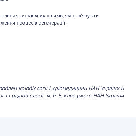
тинних сигнальних шляхів, які пов’язують
ження процесів регенерації.
роблем кріобіології і кріомедицини НАН України й
ії і радіобіології ім. Р. Є. Кавецького НАН України