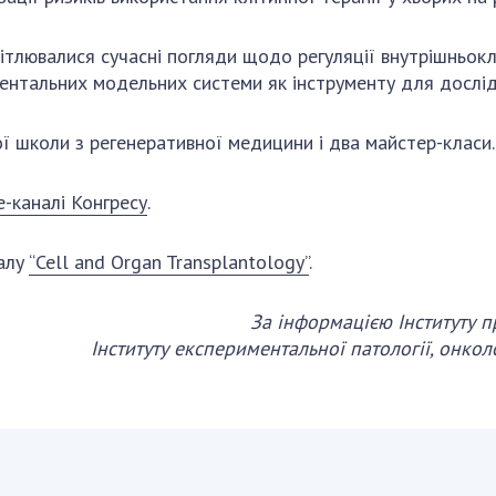
ітлювалися сучасні погляди щодо регуляції внутрішньоклі
ментальних модельних системи як інструменту для дослід
ї школи з регенеративної медицини і два майстер-класи.
e-каналі Конгресу
.
алу
“Cell and Organ Transplantology”
.
За інформацією Інституту п
Інституту експериментальної патології, онколог