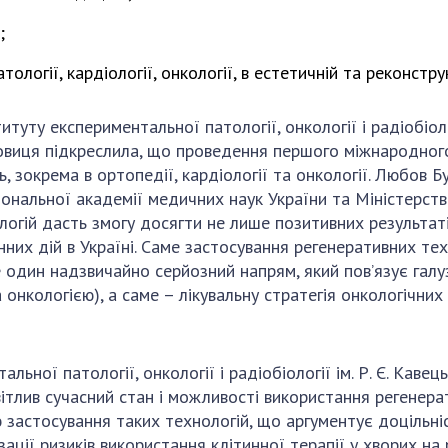
;
тології, кардіології, онкології, в естетичній та реконстру
туту експериментальної патології, онкології і радіобіоло
овиця підкреслила, що проведення першого міжнародного
, зокрема в ортопедії, кардіології та онкології. Любов 
іональної академії медичних наук України та Міністерств
гій дасть змогу досягти не лише позитивних результатів 
нних дій в Україні. Саме застосування регенеративних те
е один надзвичайно серйозний напрям, який пов’язує гал
а онкологією), а саме – лікувальну стратегія онкологічн
альної патології, онкології і радіобіології ім. Р. Є. Ка
вітлив сучасний стан і можливості використання регенера
ою застосування таких технологій, що аргументує доцільн
зації ризиків використання клітинної терапії у хворих на 