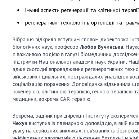
імунні аспекти регенерації та клітинної терапії
регенеративні технології в ортопедії та травма
Зібрання відкрила вступним словом директорка Інсти
біологічних наук, професор
Любов Бучинська
. Наук
є важливою подією в галузі біомедичних досліджень
підтримки Національної академії наук України, Нац
адже сьогодні впровадження регенеративних техноло
військових і цивільних, постраждалих унаслідок воє
соціалізацію поранених. Доповідачка відзначила щ
інженерією, клітинною терапією, генною терапією т
медицини, зокрема САR-терапію.
Зокрема, радник при дирекції Інституту експеримент
Чехун
виступив із пленарною доповіддю, в якій вис
увагу на серйозних викликах, пов’язаних із безпек
уніфікованих алгоритмів оцінювання безпеки і мінімі