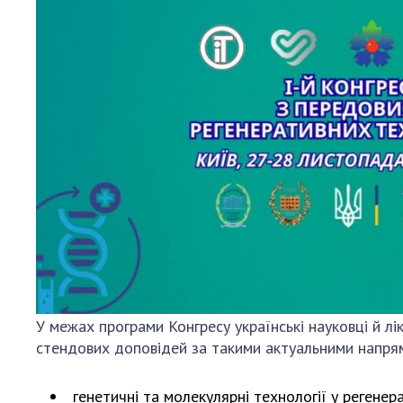
Персонал
Благодій
імені Бо
Віртуаль
НАН Укра
Концепці
Націонал
академії
України
Книга пам
У межах програми Конгресу українські науковці й лік
стендових доповідей за такими актуальними напря
генетичні та молекулярні технології у регенер