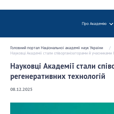
Про Академію
ПРО АКА
Головний портал Національної академії наук України
Про Наці
Науковці Академії стали співорганізаторами й учасниками 
академію
України
Науковці Академії стали спів
Історія 
регенеративних технологій
100-річч
Націонал
академії
08.12.2025
України
Нагороди
та почесн
НАН Укра