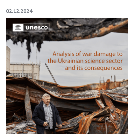
02.12.2024
СТРУКТУРА
Президія НАН України
Апарат Президії
Секція фізико-технічних і математичних
наук
Секція хімічних і біологічних наук
Секція суспільних і гуманітарних наук
Установи при Президії
Ради, комітети та комісії
Наукові центри МОН та НАН України
Громадські організації