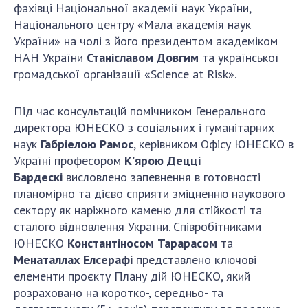
НОВИНИ
фахівці Національної академії наук України,
Національного центру «Мала академія наук
ЗАСІДАННЯ ПРЕЗИДІЇ НАН УКРАЇНИ
України» на чолі з його президентом академіком
НАН України
Станіславом Довгим
та української
НАУКОВІ ВИДАННЯ
громадської організації «Science at Risk».
МЕДІА ПРО НАС
Під час консультацій помічником Генерального
АКАДЕМІЯ КОМЕНТУЄ
директора ЮНЕСКО з соціальних і гуманітарних
наук
Габріелою Рамос
, керівником Офісу ЮНЕСКО в
КОНТАКТИ
Україні професором
К’ярою Децці
ПРОФСПІЛКА НАН УКРАЇНИ
Бардескі
висловлено запевнення в готовності
планомірно та дієво сприяти зміцненню наукового
КАБІНЕТ
сектору як наріжного каменю для стійкості та
сталого відновлення України. Співробітниками
ЮНЕСКО
Константіносом Тарарасом
та
Менаталлах Елсерафі
представлено ключові
елементи проєкту Плану дій ЮНЕСКО, який
розраховано на коротко-, середньо- та