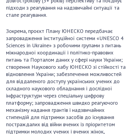
довгострокову (5+ років) перспективу та поєднує
підходи з реагування на надзвичайні ситуації та
стале реагування.
Зокрема, проєкт Плану ЮНЕСКО передбачає
запровадження інституційної системи «UNESCO 4
Sciences in Ukraine» з робочими групами з питань
міжнародної координації і політико-правових
питань та Порталом даних у сфері науки України;
створення Наукового хабу ЮНЕСКО зі стійкості та
відновлення України; забезпечення можливостей
для віддаленого доступу українських учених до
складного наукового обладнання і дослідної
інфраструктури через спеціальну цифрову
платформу; запровадження швидко реагуючого
механізму надання грантів і надзвичайних
стипендій для підтримки засобів до існування
постраждалих від війни вчених із пріоритетом
підтримки молодих учених і вчених жінок,