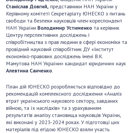
Відкрита наука в НАН України
Станіслав Довгий
,
представники НАН України у
Підготовка наукових кадрів
Керівному комітеті Секретаріату ЮНЕСКО з питань
Робота з молоддю
свободи та безпеки науковців член-кореспондент
НАН України
Володимир Устименко
та керівник
Центру перспективних досліджень і
МІЖНАРОДНЕ СПІВРОБІТНИЦТВО
співробітництва з прав людини в сфері економіки та
провідний науковий співробітник ДУ «Інститут
Членство в міжнародних організаціях
економіко-правових досліджень імені В.К.
Міжнародні угоди
Мамутова НАН України» кандидат юридичних наук
Алевтина Санченко
.
Міжнародні програми та конкурси
ДОКУМЕНТИ
План дій ЮНЕСКО розробляється відповідно до
рекомендацій комплексного дослідження «Аналіз
Нормативні акти НАН України
втрат українського наукового сектору, завданих
Державний бюджет НАН України
війною, та їх наслідків» та з урахуванням
Вибори до складу НАН України
результатів аналізу становища науковців України,
Бланки документів
які виконані у 2023-2024 роках. У підготовці цих
матеріалів під егідою ЮНЕСКО взяли участь