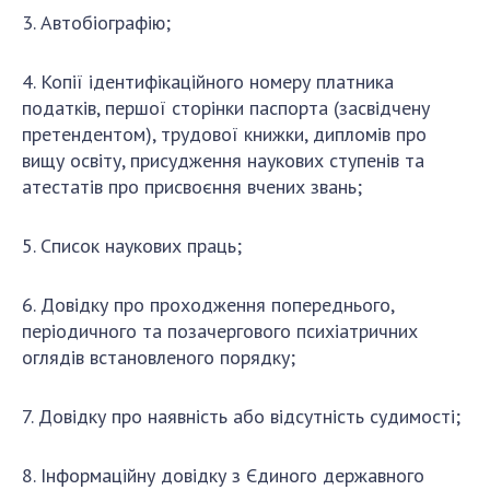
НОВИНИ
3. Автобіографію;
ЗАСІДАННЯ ПРЕЗИДІЇ НАН УКРАЇНИ
4. Копії ідентифікаційного номеру платника
НАУКОВІ ВИДАННЯ
податків, першої сторінки паспорта (засвідчену
претендентом), трудової книжки, дипломів про
МЕДІА ПРО НАС
вищу освіту, присудження наукових ступенів та
атестатів про присвоєння вчених звань;
АКАДЕМІЯ КОМЕНТУЄ
КОНТАКТИ
5. Список наукових праць;
ПРОФСПІЛКА НАН УКРАЇНИ
6. Довідку про проходження попереднього,
КАБІНЕТ
періодичного та позачергового психіатричних
оглядів встановленого порядку;
7. Довідку про наявність або відсутність судимості;
8. Інформаційну довідку з Єдиного державного