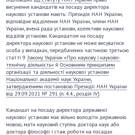
ДІЯЛЬНІСТЬ
висунення кандидатів на посаду директора
наукової установи мають: Президія НАН України,
відповідне відділення НАН України, члени НАН
Засідання Президії НАН України
України, вчена рада установи, колективи наукових
Сесії Загальних зборів НАН України
відділів установи. Кандидатом на посаду
Річні звіти НАН України
директора наукової установи не може висуватися
Річні фінансові звіти НАН України
особа у випадках, передбачених частиною третьою
статті 9
Закону України «Про наукову і науково-
Наукові публікації та видавнича діяльність
технічну діяльність»
й
Основними принципами
Охорона прав інтелектуальної власності та
організації та діяльності наукової установи
трансфер технологій в наукових установах
Національної академії наук України,
Наукові об'єкти, що становлять національне
затвердженими постановою Президії НАН України
надбання
від 29.09.2021 № 291 (п. 4.4., розділ ІV)
.
Центри колективного користування
науковими приладами НАН України
Кандидат на посаду директора державної
Оцінювання ефективності діяльності
наукової установи має вільно володіти державною
наукових установ
мовою, мати науковий ступінь доктора наук або
Конкурси наукових досліджень НАН України
доктора філософії і стаж роботи на посадах