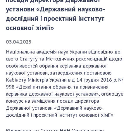
установи «Державний науково-
СТРУКТУРА
дослідний і проектний інститут
основної хімії»
Президія НАН України
03.04.2025
Апарат Президії
Секція фізико-технічних і математичних
Національна академія наук України відповідно до
наук
свого Статуту та Методичних рекомендацій щодо
Секція хімічних і біологічних наук
особливостей обрання керівника державної
наукової установи, затверджених
постановою
Секція суспільних і гуманітарних наук
Кабінету Міністрів України від 14 грудня 2016 р. №
Установи при Президії
998 «Деякі питання обрання та призначення
Ради, комітети та комісії
керівника державної наукової установи»
, оголошує
Наукові центри МОН та НАН України
конкурс на заміщення посади директора
Громадські організації
Державної установи «Державний науково-
дослідний і проектний інститут основної хімії».
Відповідно
до
Статуту НАН України
право