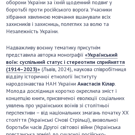
Відкрита наука в НАН України
оборони України за їхній щоденний подвиг у
боротьбі проти російського ворога. Учасники
Підготовка наукових кадрів
зібрання хвилиною мовчання вшанували всіх
Робота з молоддю
захисників і захисниць, полеглих за волю та
Незалежність України.
МІЖНАРОДНЕ СПІВРОБІТНИЦТВО
Надважливу воєнну тематику присутнім
представила авторка монографії
«Український
Членство в міжнародних організаціях
воїн: суспільний статус і стереотипи сприйняття
Міжнародні угоди
(1914–2023)»
(Львів, 2024), наукова співробітниця
Міжнародні програми та конкурси
відділу історичної етнології Інституту
народознавства НАН України
Анастасія Кілар
.
ДОКУМЕНТИ
Молода дослідниця коротко окреслила зміст і
Нормативні акти НАН України
концепцію книги, присвяченої еволюції соціальних
уявлень про українських воїнів зі столітньої
Державний бюджет НАН України
перспективи – від національних змагань початку ХХ
Вибори до складу НАН України
століття (Українські Січові Стрільці), визвольної
Бланки документів
боротьби часів Другої світової війни (Українська
повстанська армія) до сучасної російсько-