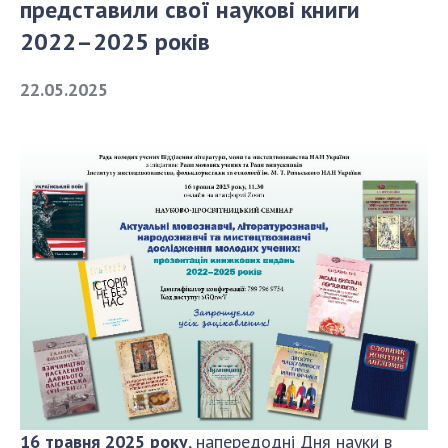
представили свої наукові книги
2022–2025 років
СТРУКТУРА
22.05.2025
Президія НАН України
Апарат Президії
Секція фізико-технічних і математичних
наук
Секція хімічних і біологічних наук
Секція суспільних і гуманітарних наук
Установи при Президії
Ради, комітети та комісії
Наукові центри МОН та НАН України
Громадські організації
16 травня 2025 року
, напередодні Дня науки в