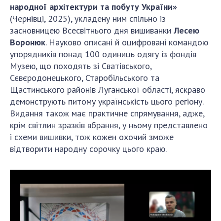
народної архітектури та побуту України»
(Чернівці, 2025), укладену ним спільно із
засновницею Всесвітнього дня вишиванки
Лесею
Воронюк
. Науково описані й оцифровані командою
упорядників понад 100 одиниць одягу із фондів
Музею, що походять зі Сватівського,
Сєвєродонецького, Старобільського та
Щастинського районів Луганської області, яскраво
демонструють питому українськість цього регіону.
Видання також має практичне спрямування, адже,
крім світлин зразків вбрання, у ньому представлено
і схеми вишивки, тож кожен охочий зможе
відтворити народну сорочку цього краю.