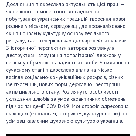
Дослідниця підкреслила актуальність цієї праці –
як першого комплексного дослідження
побутування українських традицій творення нової
родини у міському середовищі, де проаналізовано
як національну культурну основу весільного
ритуалу, так і теперішні західноєвропейські впливи.
З історичної перспективи авторка розглянула
деструктивні втручання тоталітарної держави у
весільну обрядовість радянської доби. У виданні на
сучасному етапі підкреслено вплив на міське
весілля соціально-комунікаційних ресурсів, різних
івент-агенцій, нових форм державної реєстрації
актів цивільного стану. Розглянуто особливості
укладання шлюбів за умов карантинних обмежень
під час пандемії COVID-19. Монографія адресована
фахівцям (етнологам, історикам, культурологам) та
усім зацікавленим духовною культурою українців.