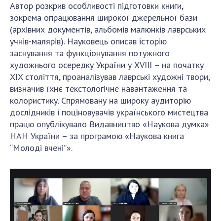
Автор розкрив особливості підготовки книги,
зокрема опрацювання широкої джерельної бази
(архівних документів, альбомів малюнків лаврських
учнів-малярів). Науковець описав історію
заснування та функціонування потужного
художнього осередку України у XVIII – на початку
XIX століття, проаналізував лаврські художні твори,
визначив їхнє текстологічне навантаження та
колористику. Спрямовану на широку аудиторію
дослідників і поціновувачів українського мистецтва
працю опублікувало Видавництво «Наукова думка»
НАН України – за програмою «Наукова книга
“Молоді вчені”».