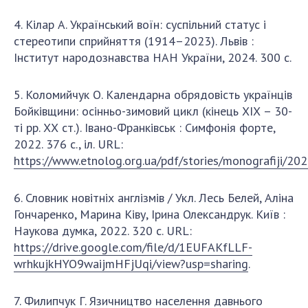
4. Кілар А. Український воїн: суспільний статус і
стереотипи сприйняття (1914–2023). Львів :
Інститут народознавства НАН України, 2024. 300 с.
5. Коломийчук О. Календарна обрядовість українців
Бойківщини: осінньо-зимовий цикл (кінець ХІХ – 30-
ті рр. ХХ ст.). Івано-Франківськ : Симфонія форте,
2022. 376 с., іл. URL:
https://www.etnolog.org.ua/pdf/stories/monografiji/20
6. Словник новітніх англізмів / Укл. Лесь Белей, Аліна
Гончаренко, Марина Ківу, Ірина Олександрук. Київ :
Наукова думка, 2022. 320 с. URL:
https://drive.google.com/file/d/1EUFAKfLLF-
wrhkujkHYO9waijmHFjUqi/view?usp=sharing
.
7. Филипчук Г. Язичництво населення давнього