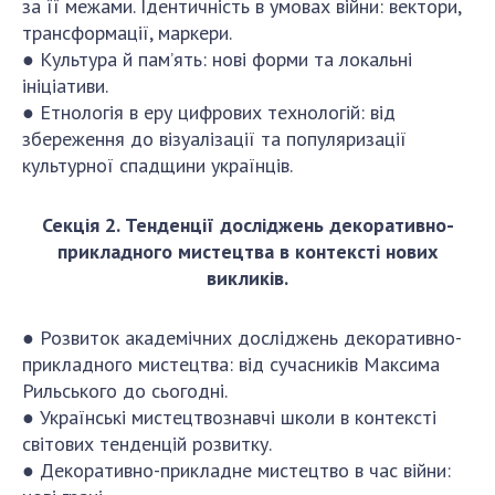
НОВИНИ
за її межами. Ідентичність в умовах війни: вектори,
трансформації, маркери.
ЗАСІДАННЯ ПРЕЗИДІЇ НАН УКРАЇНИ
● Культура й пам’ять: нові форми та локальні
ініціативи.
НАУКОВІ ВИДАННЯ
● Етнологія в еру цифрових технологій: від
збереження до візуалізації та популяризації
МЕДІА ПРО НАС
культурної спадщини українців.
АКАДЕМІЯ КОМЕНТУЄ
Секція 2. Тенденції досліджень декоративно-
КОНТАКТИ
прикладного мистецтва в контексті нових
викликів.
ПРОФСПІЛКА НАН УКРАЇНИ
КАБІНЕТ
● Розвиток академічних досліджень декоративно-
прикладного мистецтва: від сучасників Максима
Рильського до сьогодні.
● Українські мистецтвознавчі школи в контексті
світових тенденцій розвитку.
● Декоративно-прикладне мистецтво в час війни: