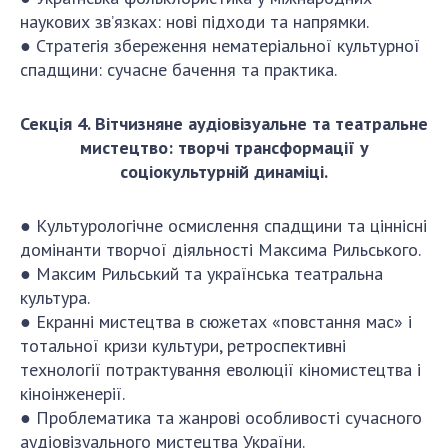
наукових зв’язках: нові підходи та напрямки.
● Стратегія збереження нематеріальної культурної
спадщини: сучасне бачення та практика.
Секція 4. Вітчизняне аудіовізуальне та театральне
мистецтво: творчі трансформації у
соціокультурній динаміці.
● Культурологічне осмислення спадщини та ціннісні
домінанти творчої діяльності Максима Рильського.
● Максим Рильський та українська театральна
культура.
● Екранні мистецтва в сюжетах «повстання мас» і
тотальної кризи культури, ретроспективні
технології потрактування еволюції кіномистецтва і
кіноінженерії.
● Проблематика та жанрові особливості сучасного
аудіовізуального мистецтва України.