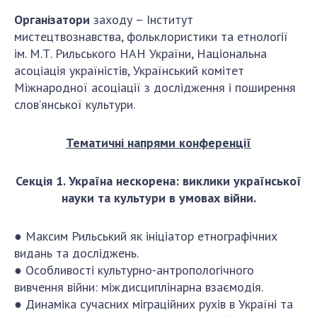
Відкрита наука в НАН України
Організатори
заходу – Інститут
Підготовка наукових кадрів
мистецтвознавства, фольклористики та етнології
Робота з молоддю
ім. М.Т. Рильського НАН України, Національна
асоціація україністів, Український комітет
Міжнародної асоціації з дослідження і поширення
МІЖНАРОДНЕ СПІВРОБІТНИЦТВО
слов’янської культури.
Членство в міжнародних організаціях
Тематичні напрями конференції
Міжнародні угоди
Міжнародні програми та конкурси
Секція 1. Україна нескорена: виклики української
науки та культури в умовах війни.
ДОКУМЕНТИ
Нормативні акти НАН України
● Максим Рильський як ініціатор етнографічних
Державний бюджет НАН України
видань та досліджень.
Вибори до складу НАН України
● Особливості культурно-антропологічного
вивчення війни: міждисциплінарна взаємодія.
Бланки документів
● Динаміка сучасних міграційних рухів в Україні та