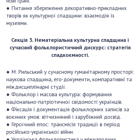
нові грані.
● Питання збереження декоративно-прикладних
творів як культурної спадщини: взаємодія із
музеями.
Секція 3. Нематеріальна культурна спадщина і
сучасний фольклористичний дискурс: стратегія
спадкоємності.
● М. Рильський у сучасному гуманітарному просторі:
наукова спадщина, его-документи, компаративні та
міждисциплінарні студії.
● Фольклор і масова культура: формування
національно-патріотичної свідомості українців.
● Фіксація і документація фольклорних записів за
воєнних умов: вітчизняний і зарубіжний досвід.
● Героїчний епос: трансмісія традиції в період
російсько-української війни.
● Українська фольклористика у міжнародних