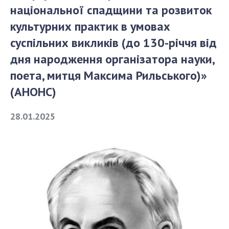
національної спадщини та розвиток
культурних практик в умовах
СТРУКТУРА
суспільних викликів (до 130-річчя від
дня народження організатора науки,
Президія НАН України
Апарат Президії
поета, митця Максима Рильського)»
Секція фізико-технічних і математичних
(АНОНС)
наук
Секція хімічних і біологічних наук
28.01.2025
Секція суспільних і гуманітарних наук
Установи при Президії
Ради, комітети та комісії
Наукові центри МОН та НАН України
Громадські організації