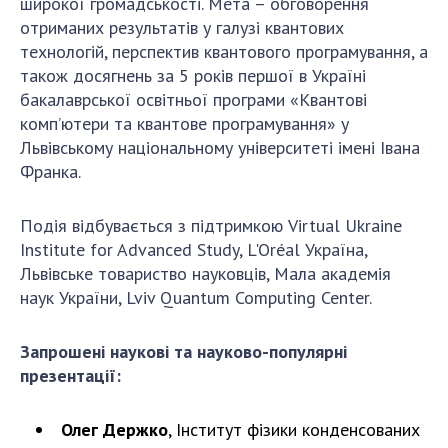
НОВИНИ
широкої громадськості. Мета – обговорення
отриманих результатів у галузі квантових
ЗАСІДАННЯ ПРЕЗИДІЇ НАН УКРАЇНИ
технологій, перспектив квантового програмування, а
також досягнень за 5 років першої в Україні
НАУКОВІ ВИДАННЯ
бакалаврської освітньої програми «Квантові
комп’ютери та квантове програмування» у
МЕДІА ПРО НАС
Львівському національному університеті імені Івана
АКАДЕМІЯ КОМЕНТУЄ
Франка.
КОНТАКТИ
Подія відбувається з підтримкою Virtual Ukraine
Institute for Advanced Study, L'Oréal Україна,
ПРОФСПІЛКА НАН УКРАЇНИ
Львівське товариство науковців, Мала академія
КАБІНЕТ
наук України, Lviv Quantum Computing Center.
Запрошені наукові та науково-популярні
презентації:
Олег Держко
, Інститут фізики конденсованих