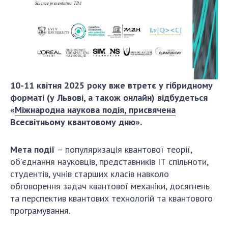
ДІЯЛЬНІСТЬ
Засідання Президії НАН України
Сесії Загальних зборів НАН України
Річні звіти НАН України
Річні фінансові звіти НАН України
10-11 квітня 2025 року вже втретє у гібридному
Наукові публікації та видавнича діяльність
форматі (у Львові, а також онлайн) відбудеться
«
Міжнародна наукова подія, присвячена
Охорона прав інтелектуальної власності та
Всесвітньому квантовому дню
».
трансфер технологій в наукових установах
Наукові об'єкти, що становлять національне
Мета події
– популяризація квантової теорії,
надбання
об’єднання науковців, представників ІТ спільноти,
Центри колективного користування
студентів, учнів старших класів навколо
науковими приладами НАН України
обговорення задач квантової механіки, досягнень
Оцінювання ефективності діяльності
та перспектив квантових технологій та квантового
наукових установ
програмування.
Конкурси наукових досліджень НАН України