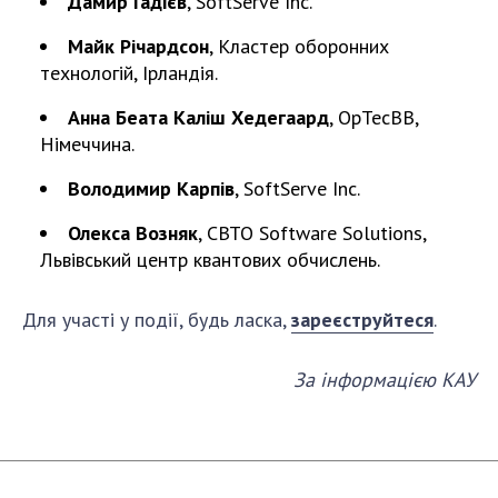
Дамир Гадієв
, SoftServe Inc.
Майк Річардсон
, Кластер оборонних
технологій, Ірландія.
Анна Беата Каліш Хедегаард
, OpTecBB,
Німеччина.
Володимир Карпів
, SoftServe Inc.
Олекса Возняк
, CBTO Software Solutions,
Львівський центр квантових обчислень.
Для участі у події, будь ласка,
зареєструйтеся
.
За інформацією КАУ