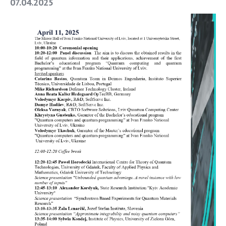
07.04.2025
СТРУКТУРА
Президія НАН України
Апарат Президії
Секція фізико-технічних і математичних
наук
Секція хімічних і біологічних наук
Секція суспільних і гуманітарних наук
Установи при Президії
Ради, комітети та комісії
Наукові центри МОН та НАН України
Громадські організації