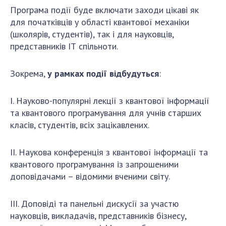
Відкрита наука в НАН України
Програма події буде включати заходи цікаві як
Підготовка наукових кадрів
для початківців у області квантової механіки
Робота з молоддю
(школярів, студентів), так і для науковців,
представників ІТ спільноти.
МІЖНАРОДНЕ СПІВРОБІТНИЦТВО
Зокрема,
у рамках події відбудуться
:
Членство в міжнародних організаціях
I. Науково-популярні лекції з квантової інформації
Міжнародні угоди
та квантового програмування для учнів старших
Міжнародні програми та конкурси
класів, студентів, всіх зацікавлених.
ДОКУМЕНТИ
II. Наукова конференція з квантової інформації та
Нормативні акти НАН України
квантового програмування із запрошеними
доповідачами – відомими вченими світу.
Державний бюджет НАН України
Вибори до складу НАН України
III. Доповіді та панельні дискусії за участю
Бланки документів
науковців, викладачів, представників бізнесу,