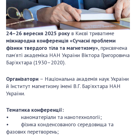
ДІЯЛЬНІСТЬ
Засідання Президії НАН України
Сесії Загальних зборів НАН України
24–26 вересня 2025 року
в Києві триватиме
міжнародна конференція «Сучасні проблеми
Річні звіти НАН України
фізики твердого тіла та магнетизму»
, присвячена
Річні фінансові звіти НАН України
пам’яті академіка НАН України Віктора Григоровича
Наукові публікації та видавнича діяльність
Бар’яхтара (1930–2020).
Охорона прав інтелектуальної власності та
трансфер технологій в наукових установах
Організатори
– Національна академія наук України
Наукові об'єкти, що становлять національне
й Інститут магнетизму імені В.Г. Бар’яхтара НАН
надбання
України.
Центри колективного користування
науковими приладами НАН України
Тематика конференції:
Оцінювання ефективності діяльності
• наноматеріали та нанотехнології;
наукових установ
• фізика конденсованого середовища та
Конкурси наукових досліджень НАН України
фазових перетворень;