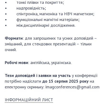
Відкрита наука в НАН України
• тонкі плівки та покриття;
• надпровідність;
Підготовка наукових кадрів
• спінтроніка, магноніка та НВЧ магнетизм;
Робота з молоддю
• функціональні магнітні матеріали;
• міждисциплінарні дослідження.
МІЖНАРОДНЕ СПІВРОБІТНИЦТВО
Формати
: для запрошених та усних доповідей –
змішаний, для стендових презентацій – тільки
Членство в міжнародних організаціях
очний.
Міжнародні угоди
Міжнародні програми та конкурси
Робочі мови
: англійська, українська.
ДОКУМЕНТИ
Тези доповідей і заявки на участь
у конференції
Нормативні акти НАН України
потрібно надіслати
до 15 серпня 2025 року
на
Державний бюджет НАН України
електронну скриньку:
imagconferences@gmail.com
Вибори до складу НАН України
Бланки документів
ІНФОРМАЦІЙНИЙ ЛИСТ