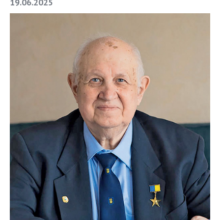
19.06.2025
СТРУКТУРА
Президія НАН України
Апарат Президії
Секція фізико-технічних і математичних
наук
Секція хімічних і біологічних наук
Секція суспільних і гуманітарних наук
Установи при Президії
Ради, комітети та комісії
Наукові центри МОН та НАН України
Громадські організації