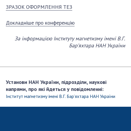
НОВИНИ
ЗРАЗОК ОФОРМЛЕННЯ ТЕЗ
ЗАСІДАННЯ ПРЕЗИДІЇ НАН УКРАЇНИ
Докладніше про конференцію
НАУКОВІ ВИДАННЯ
МЕДІА ПРО НАС
За інформацією Інституту магнетизму імені В.Г.
Бар’яхтара НАН України
АКАДЕМІЯ КОМЕНТУЄ
КОНТАКТИ
ПРОФСПІЛКА НАН УКРАЇНИ
Установи НАН України, підрозділи, наукові
КАБІНЕТ
напрями, про які йдеться у повідомленні:
Інститут магнетизму імені В.Г. Бар’яхтара НАН України