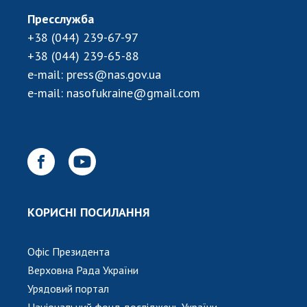
НОВИНИ
Пресслужба
ЗАСІДАННЯ ПРЕЗИДІЇ НАН УКРАЇНИ
+38 (044) 239-67-97
+38 (044) 239-65-88
НАУКОВІ ВИДАННЯ
e-mail:
press@nas.gov.ua
МЕДІА ПРО НАС
e-mail:
nasofukraine@gmail.com
АКАДЕМІЯ КОМЕНТУЄ
КОНТАКТИ
ПРОФСПІЛКА НАН УКРАЇНИ
КАБІНЕТ
КОРИСНІ ПОСИЛАННЯ
Офіс Президента
Верховна Рада України
Урядовий портал
Національний фонд досліджень України