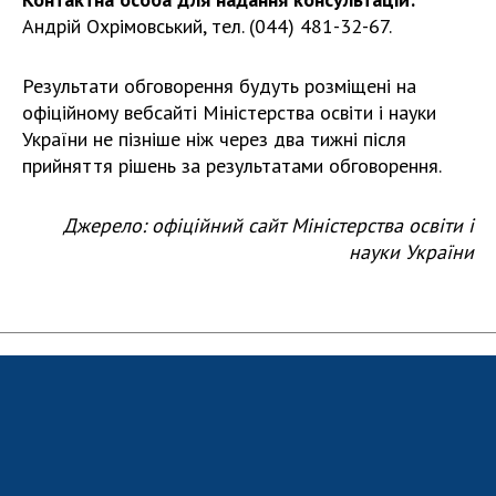
ДІЯЛЬНІСТЬ
Андрій Охрімовський, тел. (044) 481-32-67.
Результати обговорення будуть розміщені на
Засідання Президії НАН України
офіційному вебсайті Міністерства освіти і науки
Сесії Загальних зборів НАН України
України не пізніше ніж через два тижні після
Річні звіти НАН України
прийняття рішень за результатами обговорення.
Річні фінансові звіти НАН України
Наукові публікації та видавнича діяльність
Джерело: офіційний сайт Міністерства освіти і
Охорона прав інтелектуальної власності та
науки України
трансфер технологій в наукових установах
Наукові об'єкти, що становлять національне
надбання
Центри колективного користування
науковими приладами НАН України
Оцінювання ефективності діяльності
наукових установ
Конкурси наукових досліджень НАН України