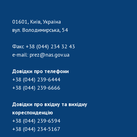
Відкрита наука в НАН України
Підготовка наукових кадрів
Робота з молоддю
01601, Київ, Україна
вул. Володимирська, 54
МІЖНАРОДНЕ СПІВРОБІТНИЦТВО
Факс
+38 (044) 234 32 43
e-mail:
prez@nas.gov.ua
Членство в міжнародних організаціях
Міжнародні угоди
Довідки про телефони
Міжнародні програми та конкурси
+38 (044) 239-6444
ДОКУМЕНТИ
+38 (044) 239-6666
Нормативні акти НАН України
Довідки про вхідну та вихідну
Державний бюджет НАН України
кореспонденцію
Вибори до складу НАН України
+38 (044) 239-6594
Бланки документів
+38 (044) 234-5167