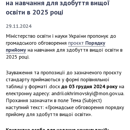
на навчання для здобуття вищої
освіти в 2025 році
СТРУКТУРА
29.11.2024
Президія НАН України
Міністерство освіти і науки України пропонує до
Апарат Президії
громадського обговорення
проєкт
Порядку
Секція фізико-технічних і математичних
прийому
на навчання для здобуття вищої освіти в
наук
2025 році.
Секція хімічних і біологічних наук
Зауваження та пропозиції до зазначеного проєкту
Секція суспільних і гуманітарних наук
стандарту приймаються у формі порівняльної
Установи при Президії
таблиці у форматі .docx
до 03 грудня 2024 року
на
Ради, комітети та комісії
електронну адресу:
andrii.okhrimovskyi@mon.gov.ua
.
Наукові центри МОН та НАН України
Прохання зазначати в поле Тема (Subject)
Громадські організації
наступний текст: «Громадське обговорення порядку
прийому для здобуття вищої освіти».
Контактна особа для надання консультацій: