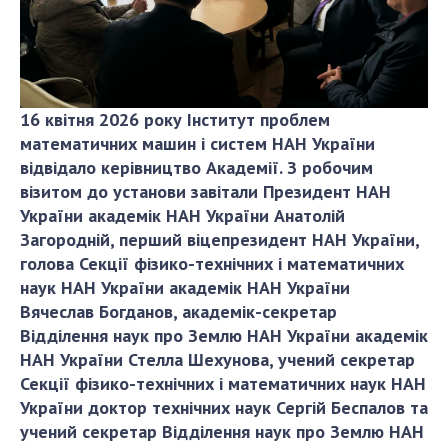
ДІЯЛЬНІСТЬ
Засідання Президії НАН України
Сесії Загальних зборів НАН України
16 квітня 2026 року Інститут проблем
Річні звіти НАН України
математичних машин і систем НАН України
Річні фінансові звіти НАН України
відвідало керівництво Академії. З робочим
Наукові публікації та видавнича діяльність
візитом до установи завітали Президент НАН
України академік НАН України Анатолій
Охорона прав інтелектуальної власності та
Загородній, перший віцепрезидент НАН України,
трансфер технологій в наукових установах
голова Секції фізико-технічних і математичних
Наукові об'єкти, що становлять національне
наук НАН України академік НАН України
надбання
Вячеслав Богданов, академік-секретар
Центри колективного користування
Відділення наук про Землю НАН України академік
науковими приладами НАН України
НАН України Стелла Шехунова, учений секретар
Оцінювання ефективності діяльності
Секції фізико-технічних і математичних наук НАН
наукових установ
України доктор технічних наук Сергій Беспалов та
Конкурси наукових досліджень НАН України
учений секретар Відділення наук про Землю НАН