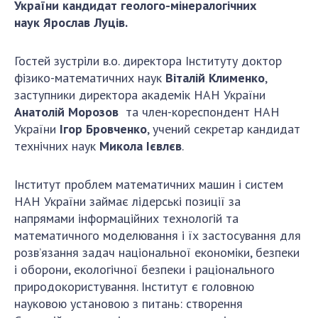
Відкрита наука в НАН України
України кандидат
геолого-мінералогічних
наук
Ярослав Луців.
Підготовка наукових кадрів
Робота з молоддю
Гостей зустріли в.о. директора Інституту доктор
фізико-математичних наук
Віталій Клименко
,
заступники директора академік НАН України
МІЖНАРОДНЕ СПІВРОБІТНИЦТВО
Анатолій Морозов
та член-кореспондент НАН
України
Ігор Бровченко
, учений секретар кандидат
Членство в міжнародних організаціях
технічних наук
Микола Ієвлєв
.
Міжнародні угоди
Міжнародні програми та конкурси
Інститут проблем математичних машин і систем
ДОКУМЕНТИ
НАН України займає лідерські позиції за
напрямами інформаційних технологій та
Нормативні акти НАН України
математичного моделювання і їх застосування для
Державний бюджет НАН України
розв’язання задач національної економіки, безпеки
і оборони, екологічної безпеки і раціонального
Вибори до складу НАН України
природокористування. Інститут є головною
Бланки документів
науковою установою з питань: створення