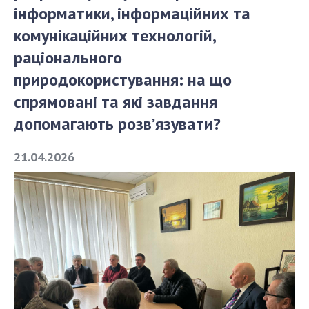
інформатики, інформаційних та
комунікаційних технологій,
СТРУКТУРА
раціонального
природокористування: на що
Президія НАН України
Апарат Президії
спрямовані та які завдання
Секція фізико-технічних і математичних
допомагають розв’язувати?
наук
Секція хімічних і біологічних наук
21.04.2026
Секція суспільних і гуманітарних наук
Установи при Президії
Ради, комітети та комісії
Наукові центри МОН та НАН України
Громадські організації