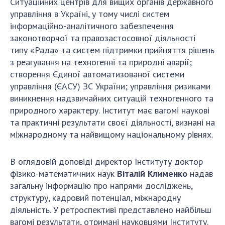
НОВИНИ
Ситуаційних центрів для вищих органів державного
управління в Україні, у тому числі систем
ЗАСІДАННЯ ПРЕЗИДІЇ НАН УКРАЇНИ
інформаційно-аналітичного забезпечення
законотворчої та правозастосовної діяльності
НАУКОВІ ВИДАННЯ
типу «Рада» та систем підтримки прийняття рішень
з реагування на техногенні та природні аварії;
МЕДІА ПРО НАС
cтворення Єдиної автоматизованої системи
АКАДЕМІЯ КОМЕНТУЄ
управління (ЄАСУ) ЗС України; управління ризиками
виникнення надзвичайних ситуацій техногенного та
КОНТАКТИ
природного характеру. Інститут має вагомі наукові
та практичні результати своєї діяльності, визнані на
ПРОФСПІЛКА НАН УКРАЇНИ
міжнародному та найвищому національному рівнях.
КАБІНЕТ
В оглядовій доповіді директор Інституту доктор
фізико-математичних наук
Віталій Клименко
надав
загальну інформацію про напрями досліджень,
структуру, кадровий потенціал, міжнародну
діяльність. У ретроспективі представлено найбільш
вагомі результати, отримані науковцями Інституту.