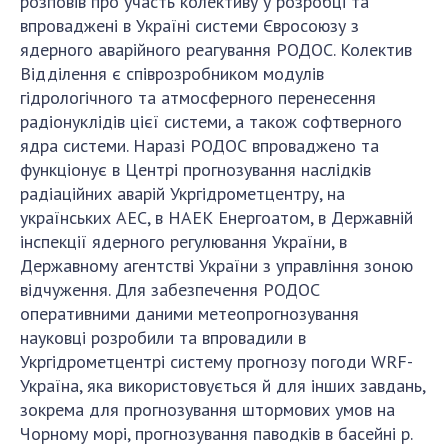
розповів про участь колективу у розробці та
впроваджені в Україні системи Євросоюзу з
ядерного аварійного реагування РОДОС. Колектив
Відділення є співрозробником модулів
гідрологічного та атмосферного перенесення
радіонуклідів цієї системи, а також софтверного
ядра системи. Наразі РОДОС впроваджено та
функціонує в Центрі прогнозування наслідків
радіаційних аварій Укргідрометцентру, на
українських АЕС, в НАЕК Енергоатом, в Державній
інспекції ядерного регулювання України, в
Державному агентстві України з управління зоною
відчуження. Для забезпечення РОДОС
оперативними даними метеопрогнозування
науковці розробили та впровадили в
Укргідрометцентрі систему прогнозу погоди WRF-
Україна, яка використовується й для інших завдань,
зокрема для прогнозування штормових умов на
Чорному морі, прогнозування паводків в басейні р.