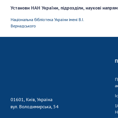
Установи НАН України, підрозділи, наукові напрям
Національна бібліотека України імені В.І.
Вернадського
П
П
а
І
01601, Київ, Україна
1
вул. Володимирська, 54
Н