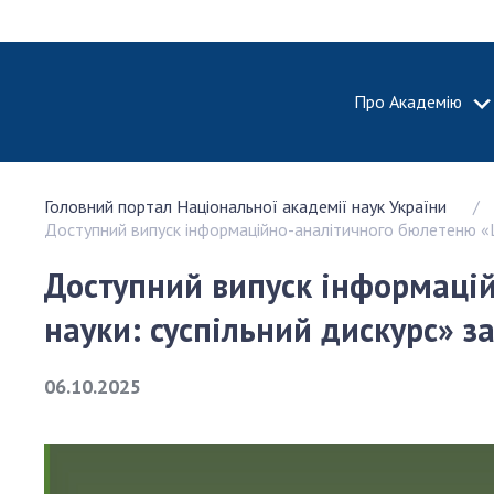
Про Академію
ПРО АКА
Головний портал Національної академії наук України
Про Наці
Доступний випуск інформаційно-аналітичного бюлетеню «Шл
академію
України
Доступний випуск інформацій
Історія 
науки: суспільний дискурс» з
100-річч
Націонал
академії
06.10.2025
України
Нагороди
та почесн
НАН Укра