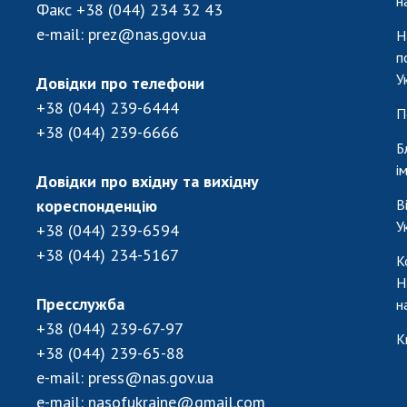
н
Факс
+38 (044) 234 32 43
e-mail:
prez@nas.gov.ua
Н
п
У
Довідки про телефони
+38 (044) 239-6444
П
+38 (044) 239-6666
Б
і
Довідки про вхідну та вихідну
кореспонденцію
В
У
+38 (044) 239-6594
+38 (044) 234-5167
К
Н
Пресслужба
н
+38 (044) 239-67-97
К
+38 (044) 239-65-88
e-mail:
press@nas.gov.ua
e-mail:
nasofukraine@gmail.com