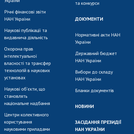
України
та конкурси
Річні фінансові звіти
НАН України
ДОКУМЕНТИ
Наукові публікації та
Нормативні акти НАН
видавнича діяльність
України
Охорона прав
Державний бюджет
інтелектуальної
НАН України
власності та трансфер
технологій в наукових
Вибори до складу
установах
НАН України
Наукові об'єкти, що
Бланки документів
становлять
національне надбання
НОВИНИ
Центри колективного
користування
ЗАСІДАННЯ ПРЕЗИДІЇ
науковими приладами
НАН УКРАЇНИ