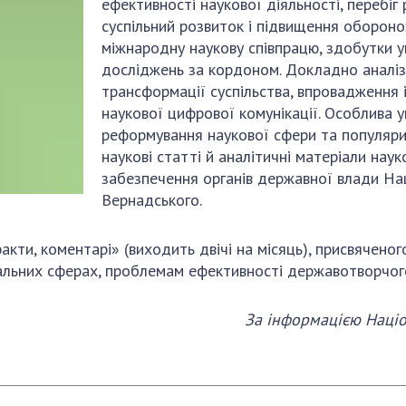
ефективності наукової діяльності, перебіг 
суспільний розвиток і підвищення обороно
міжнародну наукову співпрацю, здобутки у
досліджень за кордоном. Докладно аналіз
трансформації суспільства, впровадження і
наукової цифрової комунікації. Особлива ув
реформування наукової сфери та популяриз
наукові статті й аналітичні матеріали нау
забезпечення органів державної влади Наці
Вернадського.
кти, коментарі» (виходить двічі на місяць), присвяченог
ціальних сферах, проблемам ефективності державотворчого
За інформацією Націон