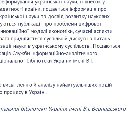
АКАДЕМІЯ
реформування української науки, її внесок у
КОМЕНТУЄ
здатності країни, подається інформація про
країнської науки та досвід розвитку наукових
КОНТАКТИ
уються публікації про проблеми цифрової
нноваційної моделі економіки, сучасні аспекти
ПРОФСПІЛКА НАН
ага приділяється суспільній дискусії з питань
УКРАЇНИ
ації науки в українському суспільстві. Подаються
ковців Служби інформаційно-аналітичного
КАБІНЕТ
ональної бібліотеки України імені В.І.
о висвітленню й аналізу найактуальніших подій
 процесу в Україні.
альної бібліотеки України імені В.І. Вернадського