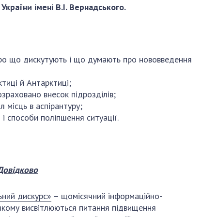
и, що становлять
НАН України
України імені В.І. Вернадського.
адбання
Державний
ивного
бюджет НАН
науковими
України
 України
Вибори до складу
ро що дискутують і що думають про нововведення
ективності
НАН України
кових установ
Бланки документів
тиці й Антарктиці;
ових досліджень
озраховано внесок підрозділів;
НОВИНИ
місць в аспірантуру;
 в НАН України
и і способи поліпшення ситуації.
ЗАСІДАННЯ
кових кадрів
ПРЕЗИДІЇ НАН
оддю
УКРАЇНИ
НАУКОВІ
Довідково
ВИДАННЯ
ьний дискурс»
– щомісячний інформаційно-
МЕДІА ПРО НАС
 якому висвітлюються питання підвищення