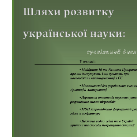
Персонал
Благодій
імені Бо
Віртуаль
НАН Укра
Концепці
Націонал
академії
України
Книга пам