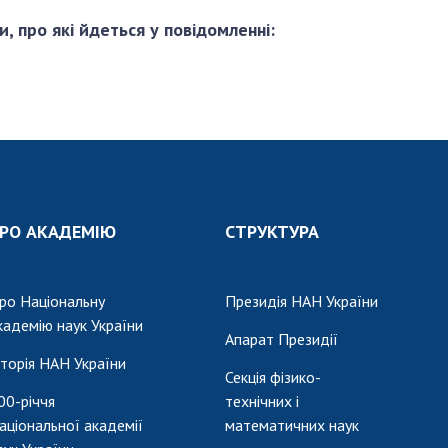
и, про які йдеться у повідомленні:
РО АКАДЕМІЮ
СТРУКТУРА
ро Національну
Президія НАН України
кадемію наук України
Апарат Президії
сторія НАН України
Секція фізико-
00-річчя
технічних і
аціональної академії
математичних наук