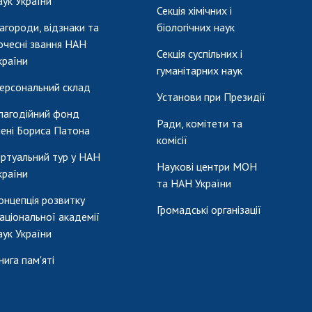
аук України
Секція хімічних і
агороди, відзнаки та
біологічних наук
очесні звання НАН
Секція суспільних і
країни
гуманітарних наук
ерсональний склад
Установи при Президії
лагодійний фонд
Ради, комітети та
мені Бориса Патона
комісії
іртуальний тур у НАН
Наукові центри МОН
країни
та НАН України
онцепція розвитку
Громадські організації
аціональної академії
аук України
нига пам'яті