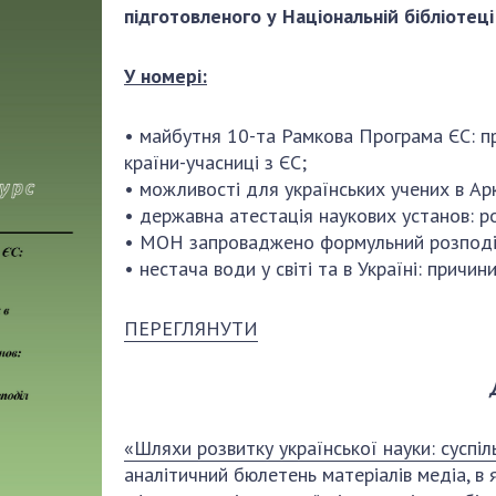
Наукові об'єкт
підготовленого у Національній бібліотеці 
ьний склад
наук
національне н
ний фонд
Установи при
Центри колект
У номері:
риса Патона
Президії
користування 
ний тур у
Ради, комітети
приладами НАН
• майбутня 10-та Рамкова Програма ЄС: п
їни
та комісії
Оцінювання еф
країни-учасниці з ЄС;
я розвитку
Наукові центри
діяльності нау
• можливості для українських учених в Арк
ьної
МОН та НАН
Конкурси наук
• державна атестація наукових установ: р
 наук
України
НАН України
• МОН запроваджено формульний розподіл 
Громадські
Відкрита наука
• нестача води у світі та в Україні: причин
'яті
організації
Підготовка нау
Робота з мол
ПЕРЕГЛЯНУТИ
«Шляхи розвитку української науки: суспіл
аналітичний бюлетень матеріалів медіа, в