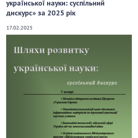
української науки: суспільний
дискурс» за 2025 рік
СТРУКТУРА
17.02.2025
Президія НАН України
Апарат Президії
Секція фізико-технічних і математичних
наук
Секція хімічних і біологічних наук
Секція суспільних і гуманітарних наук
Установи при Президії
Ради, комітети та комісії
Наукові центри МОН та НАН України
Громадські організації