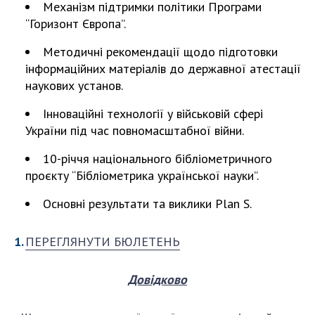
Відкрита наука в НАН України
Механізм підтримки політики Програми
“Горизонт Європа”.
Підготовка наукових кадрів
Робота з молоддю
Методичні рекомендації щодо підготовки
інформаційних матеріалів до державної атестації
наукових установ.
МІЖНАРОДНЕ СПІВРОБІТНИЦТВО
Інноваційні технології у військовій сфері
Членство в міжнародних організаціях
України під час повномасштабної війни.
Міжнародні угоди
10-річчя національного бібліометричного
Міжнародні програми та конкурси
проєкту “Бібліометрика української науки”.
ДОКУМЕНТИ
Основні результати та виклики Plan S.
Нормативні акти НАН України
ПЕРЕГЛЯНУТИ БЮЛЕТЕНЬ
Державний бюджет НАН України
Вибори до складу НАН України
Довідково
Бланки документів