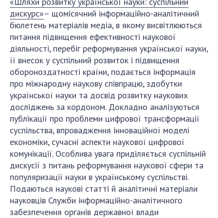
НОВИНИ
«Шляхи розвитку української науки: суспільний
дискурс»
– щомісячний інформаційно-аналітичний
ЗАСІДАННЯ ПРЕЗИДІЇ НАН УКРАЇНИ
бюлетень матеріалів медіа, в якому висвітлюються
питання підвищення ефективності наукової
НАУКОВІ ВИДАННЯ
діяльності, перебіг реформування української науки,
її внесок у суспільний розвиток і підвищення
МЕДІА ПРО НАС
обороноздатності країни, подається інформація
АКАДЕМІЯ КОМЕНТУЄ
про міжнародну наукову співпрацю, здобутки
української науки та досвід розвитку наукових
КОНТАКТИ
досліджень за кордоном. Докладно аналізуються
публікації про проблеми цифрової трансформації
ПРОФСПІЛКА НАН УКРАЇНИ
суспільства, впровадження інноваційної моделі
економіки, сучасні аспекти наукової цифрової
КАБІНЕТ
комунікації. Особлива увага приділяється суспільній
дискусії з питань реформування наукової сфери та
популяризації науки в українському суспільстві.
Подаються наукові статті й аналітичні матеріали
науковців Служби інформаційно-аналітичного
забезпечення органів державної влади