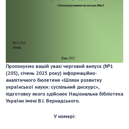
ДІЯЛЬНІСТЬ
Засідання Президії НАН України
Сесії Загальних зборів НАН України
Річні звіти НАН України
Річні фінансові звіти НАН України
Наукові публікації та видавнича діяльність
Охорона прав інтелектуальної власності та
Пропонуємо вашій увазі черговий випуск (№1
трансфер технологій в наукових установах
(205), січень 2025 року) інформаційно-
Наукові об'єкти, що становлять національне
аналітичного бюлетеня «Шляхи розвитку
надбання
української науки: суспільний дискурс»,
Центри колективного користування
підготовку якого здійснює Національна бібліотека
науковими приладами НАН України
України імені В.І. Вернадського.
Оцінювання ефективності діяльності
наукових установ
У номері:
Конкурси наукових досліджень НАН України