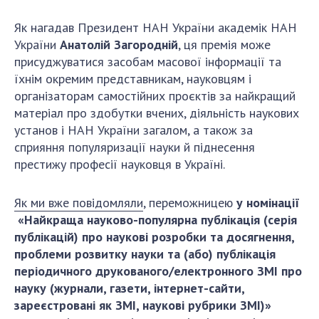
ДІЯЛЬНІСТЬ
Як нагадав Президент НАН України академік НАН
України
Анатолій Загородній
, ця премія може
Засідання Президії НАН України
присуджуватися засобам масової інформації та
Сесії Загальних зборів НАН України
їхнім окремим представникам, науковцям і
Річні звіти НАН України
організаторам самостійних проєктів за найкращий
матеріал про здобутки вчених, діяльність наукових
Річні фінансові звіти НАН України
установ і НАН України загалом, а також за
Наукові публікації та видавнича діяльність
сприяння популяризації науки й піднесення
Охорона прав інтелектуальної власності та
престижу професії науковця в Україні.
трансфер технологій в наукових установах
Наукові об'єкти, що становлять національне
Як ми вже повідомляли
, переможницею
у номінації
надбання
«Найкраща науково-популярна публікація (серія
Центри колективного користування
публікацій) про наукові розробки та досягнення,
науковими приладами НАН України
проблеми розвитку науки та (або) публікація
Оцінювання ефективності діяльності
періодичного друкованого/електронного ЗМІ про
наукових установ
науку (журнали, газети, інтернет-сайти,
Конкурси наукових досліджень НАН України
зареєстровані як ЗМІ, наукові рубрики ЗМІ)»