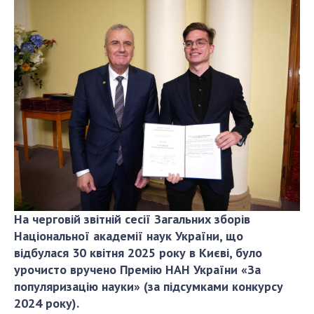
СТРУКТУРА
Президія НАН України
Апарат Президії
Секція фізико-технічних і математичних
наук
Секція хімічних і біологічних наук
Секція суспільних і гуманітарних наук
Установи при Президії
Ради, комітети та комісії
На черговій звітній сесії Загальних зборів
Наукові центри МОН та НАН України
Національної академії наук України, що
відбулася 30 квітня 2025 року в Києві, було
Громадські організації
урочисто вручено Премію НАН України «За
популяризацію науки» (за підсумками конкурсу
2024 року).