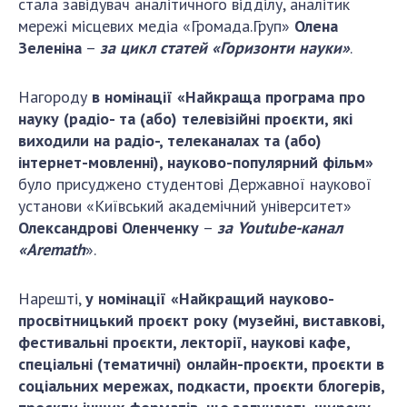
стала завідувач аналітичного відділу, аналітик
Відкрита наука в НАН України
мережі місцевих медіа «Громада.Груп»
Олена
Підготовка наукових кадрів
Зеленіна
–
за цикл статей «Горизонти науки»
.
Робота з молоддю
Нагороду
в номінації «Найкраща програма про
науку (радіо- та (або) телевізійні проєкти, які
МІЖНАРОДНЕ СПІВРОБІТНИЦТВО
виходили на радіо-, телеканалах та (або)
інтернет-мовленні), науково-популярний фільм»
Членство в міжнародних організаціях
було присуджено студентові Державної наукової
Міжнародні угоди
установи «Київський академічний університет»
Міжнародні програми та конкурси
Олександрові Оленченку
–
за Youtube-канал
«Aremath
».
ДОКУМЕНТИ
Нормативні акти НАН України
Нарешті,
у номінації «Найкращий науково-
Державний бюджет НАН України
просвітницький проєкт року (музейні, виставкові,
фестивальні проєкти, лекторії, наукові кафе,
Вибори до складу НАН України
спеціальні (тематичні) онлайн-проєкти, проєкти в
Бланки документів
соціальних мережах, подкасти, проєкти блогерів,