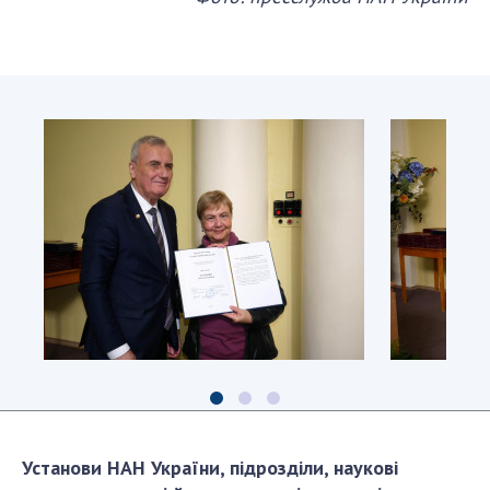
Народу
Нагороду
отримує
отримує
Олена
Олександр
Зеленіна
Оленченко
Установи НАН України, підрозділи, наукові