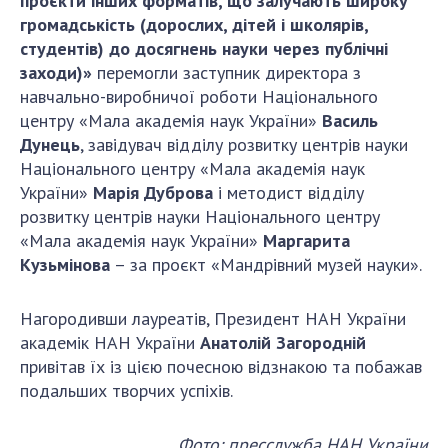
проєкти інших форматів, що залучають широку
НОВИНИ
громадськість (дорослих, дітей і школярів,
ЗАСІДАННЯ ПРЕЗИДІЇ НАН УКРАЇНИ
студентів) до досягнень науки через публічні
заходи)»
перемогли заступник директора з
НАУКОВІ ВИДАННЯ
навчально-виробничої роботи Національного
центру «Мала академія наук України»
Василь
МЕДІА ПРО НАС
Дунець
, завідувач відділу розвитку центрів науки
Національного центру «Мала академія наук
АКАДЕМІЯ КОМЕНТУЄ
України»
Марія Дуброва
і методист відділу
КОНТАКТИ
розвитку центрів науки Національного центру
«Мала академія наук України»
Маргарита
ПРОФСПІЛКА НАН УКРАЇНИ
Кузьмінова
– за проєкт «Мандрівний музей науки».
КАБІНЕТ
Нагородивши лауреатів, Президент НАН України
академік НАН України
Анатолій Загородній
привітав їх із цією почесною відзнакою та побажав
подальших творчих успіхів.
Фото: пресслужба НАН України