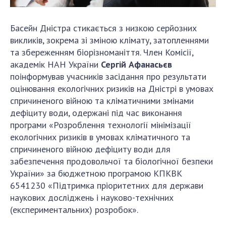
Відкрита наука в НАН України
Підготовка наукових кадрів
Басейн Дністра стикається з низкою серйозних
Робота з молоддю
викликів, зокрема зі зміною клімату, затопленнями
та збереженням біорізноманіття. Член Комісії,
академік НАН України
Сергій Афанасьєв
МІЖНАРОДНЕ СПІВРОБІТНИЦТВО
поінформував учасників засідання про результати
оцінювання екологічних ризиків на Дністрі в умовах
Членство в міжнародних організаціях
спричиненого війною та кліматичними змінами
Міжнародні угоди
дефіциту води, одержані під час виконання
Міжнародні програми та конкурси
програми «Розроблення технології мінімізації
екологічних ризиків в умовах кліматичного та
ДОКУМЕНТИ
спричиненого війною дефіциту води для
забезпечення продовольчої та біологічної безпеки
Нормативні акти НАН України
України» за бюджетною програмою КПКВК
Державний бюджет НАН України
6541230 «Підтримка пріоритетних для держави
Вибори до складу НАН України
наукових досліджень і науково-технічних
Бланки документів
(експериментальних) розробок».