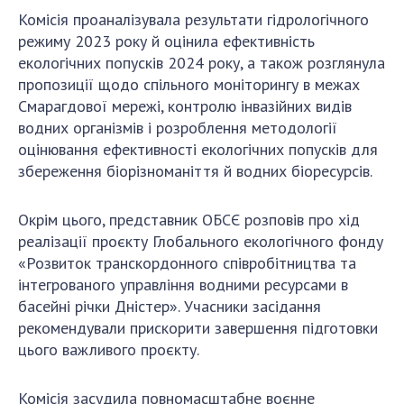
НОВИНИ
Комісія проаналізувала результати гідрологічного
ЗАСІДАННЯ ПРЕЗИДІЇ НАН УКРАЇНИ
режиму 2023 року й оцінила ефективність
екологічних попусків 2024 року, а також розглянула
НАУКОВІ ВИДАННЯ
пропозиції щодо спільного моніторингу в межах
Смарагдової мережі, контролю інвазійних видів
МЕДІА ПРО НАС
водних організмів і розроблення методології
оцінювання ефективності екологічних попусків для
АКАДЕМІЯ КОМЕНТУЄ
збереження біорізноманіття й водних біоресурсів.
КОНТАКТИ
Окрім цього, представник ОБСЄ розповів про хід
ПРОФСПІЛКА НАН УКРАЇНИ
реалізації проєкту Глобального екологічного фонду
«Розвиток транскордонного співробітництва та
КАБІНЕТ
інтегрованого управління водними ресурсами в
басейні річки Дністер». Учасники засідання
рекомендували прискорити завершення підготовки
цього важливого проєкту.
Комісія засудила повномасштабне воєнне