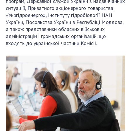
програм, Державної служби України з надзвичайних
ДІЯЛЬНІСТЬ
ситуацій, Приватного акціонерного товариства
«Укргідроенерго», Інституту гідробіології НАН
України, Посольства України в Республіці Молдова,
Засідання Президії НАН України
а також представники обласних військових
Сесії Загальних зборів НАН України
адміністрацій і громадських організацій, що
Річні звіти НАН України
входять до української частини Комісії.
Річні фінансові звіти НАН України
Наукові публікації та видавнича діяльність
Охорона прав інтелектуальної власності та
трансфер технологій в наукових установах
Наукові об'єкти, що становлять національне
надбання
Центри колективного користування
науковими приладами НАН України
Оцінювання ефективності діяльності
наукових установ
Конкурси наукових досліджень НАН України