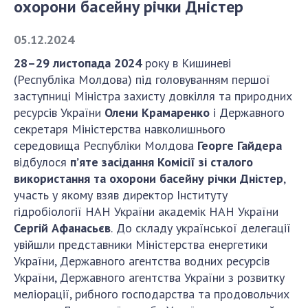
охорони басейну річки Дністер
СТРУКТУРА
05.12.2024
28–29 листопада 2024
року в Кишиневі
Президія НАН України
(Республіка Молдова) під головуванням першої
заступниці Міністра захисту довкілля та природних
Апарат Президії
ресурсів України
Олени Крамаренко
і Державного
Секція фізико-технічних і математичних
секретаря Міністерства навколишнього
наук
середовища Республіки Молдова
Георге Гайдера
Секція хімічних і біологічних наук
відбулося
п’яте засідання Комісії зі сталого
Секція суспільних і гуманітарних наук
використання та охорони басейну річки Дністер
,
Установи при Президії
участь у якому взяв директор Інституту
Ради, комітети та комісії
гідробіології НАН України академік НАН України
Сергій Афанасьєв
.
До складу української делегації
Наукові центри МОН та НАН України
увійшли представники Міністерства енергетики
Громадські організації
України, Державного агентства водних ресурсів
України, Державного агентства України з розвитку
меліорації, рибного господарства та продовольчих