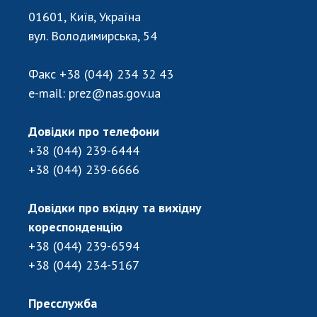
НОВИНИ
01601, Київ, Україна
ЗАСІДАННЯ ПРЕЗИДІЇ НАН УКРАЇНИ
вул. Володимирська, 54
НАУКОВІ ВИДАННЯ
Факс
+38 (044) 234 32 43
МЕДІА ПРО НАС
e-mail:
prez@nas.gov.ua
АКАДЕМІЯ КОМЕНТУЄ
Довідки про телефони
+38 (044) 239-6444
КОНТАКТИ
+38 (044) 239-6666
ПРОФСПІЛКА НАН УКРАЇНИ
Довідки про вхідну та вихідну
КАБІНЕТ
кореспонденцію
+38 (044) 239-6594
+38 (044) 234-5167
Пресслужба