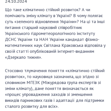
24.10.2024
Що таке кліматично стійкий розвиток? А чи
СТРУКТУРА
помічають зміну клімату в Україні? В чому полягає
суть «зеленого відновлення України»? На ці та інші
питання старший науковий співробітник
Президія НАН України
Українського гідрометеорологічного інституту
Апарат Президії
ДСНС України та НАН України кандидат фізико-
Секція фізико-технічних і математичних
математичних наук Світлана Краковська відповіла у
наук
своїй статті опублікованій інтернет-виданням
Секція хімічних і біологічних наук
«Дзеркало тижня».
Секція суспільних і гуманітарних наук
Установи при Президії
Стосовно тлумачення поняття «кліматично стійкий
Ради, комітети та комісії
розвиток», то науковиця зазначила, що згідно зі
словником МГЕЗК (Міжурядова група експертів зі
Наукові центри МОН та НАН України
зміни клімату), дане поняття визначається як
Громадські організації
«процес упровадження заходів зі зменшення
викидів парникових газів і адаптації для підтримки
сталого розвитку для всіх».