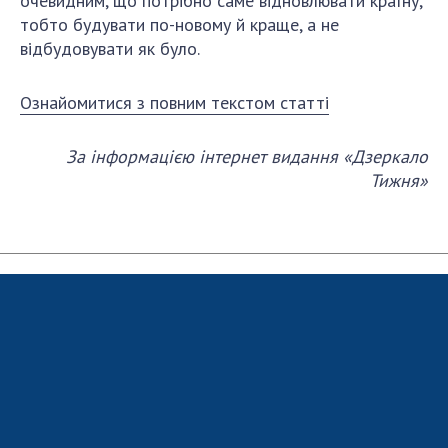
очевидним, що потрібно саме відновлювати країну,
Відкрита наука в НАН України
тобто будувати по-новому й краще, а не
Підготовка наукових кадрів
відбудовувати як було.
Робота з молоддю
Ознайомитися з повним текстом статті
МІЖНАРОДНЕ СПІВРОБІТНИЦТВО
За інформацією інтернет видання «Дзеркало
Тижня»
Членство в міжнародних організаціях
Міжнародні угоди
Міжнародні програми та конкурси
ДОКУМЕНТИ
Нормативні акти НАН України
Державний бюджет НАН України
Вибори до складу НАН України
Бланки документів