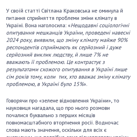
ДІЯЛЬНІСТЬ
У своїй статті Світлана Краковська не оминула й
питання сприйняття проблеми зміни клімату в
Засідання Президії НАН України
Україні. Вона наголосила: «
Нещодавні соціологічні
опитування мешканців України, проведені навесні
Сесії Загальних зборів НАН України
2024 року, виявили, що зміну клімату майже 90%
Річні звіти НАН України
респондентів сприймають як серйозний і дуже
Річні фінансові звіти НАН України
серйозний виклик людству, й лише 7% не
Наукові публікації та видавнича діяльність
вважають її проблемою. Це контрастує з
Охорона прав інтелектуальної власності та
результатами схожого опитування в Україні лише
трансфер технологій в наукових установах
сім років тому, коли тих, хто вважає зміну клімату
Наукові об'єкти, що становлять національне
проблемою, в Україні було 15%
».
надбання
Центри колективного користування
Говорячи про «зелене відновлення України», то
науковими приладами НАН України
науковиця нагадала, що про нього розмови
Оцінювання ефективності діяльності
почалися буквально з перших місяців
наукових установ
повномасштабного вторгнення росії. Водночас
слова мають значення, оскільки для всіх є
Конкурси наукових досліджень НАН України