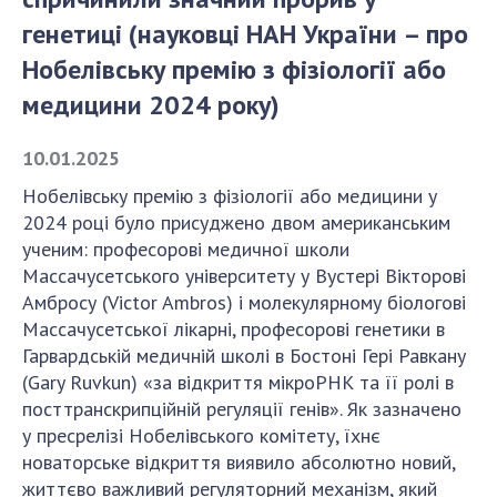
генетиці (науковці НАН України – про
СТРУКТУРА
Нобелівську премію з фізіології або
медицини 2024 року)
Президія НАН України
10.01.2025
Апарат Президії
Секція фізико-технічних і математичних
Нобелівську премію з фізіології або медицини у
наук
2024 році було присуджено двом американським
Секція хімічних і біологічних наук
ученим: професорові медичної школи
Массачусетського університету у Вустері Вікторові
Секція суспільних і гуманітарних наук
Амбросу (Victor Ambros) і молекулярному біологові
Установи при Президії
Массачусетської лікарні, професорові генетики в
Ради, комітети та комісії
Гарвардській медичній школі в Бостоні Гері Равкану
Наукові центри МОН та НАН України
(Gary Ruvkun) «за відкриття мікроРНК та її ролі в
Громадські організації
посттранскрипційній регуляції генів». Як зазначено
у пресрелізі Нобелівського комітету, їхнє
новаторське відкриття виявило абсолютно новий,
життєво важливий регуляторний механізм, який