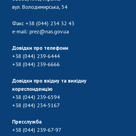
НОВИНИ
вул. Володимирська, 54
ЗАСІДАННЯ ПРЕЗИДІЇ НАН УКРАЇНИ
Факс
+38 (044) 234 32 43
НАУКОВІ ВИДАННЯ
e-mail:
prez@nas.gov.ua
МЕДІА ПРО НАС
Довідки про телефони
АКАДЕМІЯ КОМЕНТУЄ
+38 (044) 239-6444
+38 (044) 239-6666
КОНТАКТИ
ПРОФСПІЛКА НАН УКРАЇНИ
Довідки про вхідну та вихідну
кореспонденцію
КАБІНЕТ
+38 (044) 239-6594
+38 (044) 234-5167
Пресслужба
+38 (044) 239-67-97