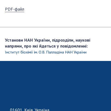
Відкрита наука в НАН України
Підготовка наукових кадрів
PDF-файл
Робота з молоддю
МІЖНАРОДНЕ СПІВРОБІТНИЦТВО
Установи НАН України, підрозділи, наукові
Членство в міжнародних організаціях
напрями, про які йдеться у повідомленні:
Інститут біохімії ім. О.В. Палладіна НАН України
Міжнародні угоди
Міжнародні програми та конкурси
ДОКУМЕНТИ
Нормативні акти НАН України
Державний бюджет НАН України
Вибори до складу НАН України
Бланки документів
01601, Київ, Україна