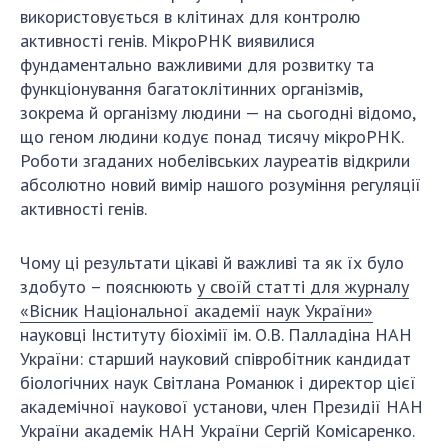
використовується в клітинах для контролю
ДІЯЛЬНІСТЬ
активності генів. МікроРНК виявилися
фундаментально важливими для розвитку та
Засідання Президії НАН України
функціонування багатоклітинних організмів,
Сесії Загальних зборів НАН України
зокрема й організму людини — на сьогодні відомо,
Річні звіти НАН України
що геном людини кодує понад тисячу мікроРНК.
Роботи згаданих нобелівських лауреатів відкрили
Річні фінансові звіти НАН України
абсолютно новий вимір нашого розуміння регуляції
Наукові публікації та видавнича діяльність
активності генів.
Охорона прав інтелектуальної власності та
трансфер технологій в наукових установах
Чому ці результати цікаві й важливі та як їх було
Наукові об'єкти, що становлять національне
здобуто – пояснюють
у своїй статті для журналу
надбання
«Вісник Національної академії наук України»
Центри колективного користування
науковці Інституту біохімії ім. О.В. Палладіна НАН
науковими приладами НАН України
України: старший науковий співробітник кандидат
Оцінювання ефективності діяльності
біологічних наук Світлана Романюк і директор цієї
наукових установ
академічної наукової установи, член Президії НАН
Конкурси наукових досліджень НАН України
України академік НАН України Сергій Комісаренко.