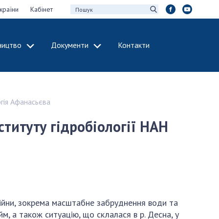
країни
Кабінет
ництво
Документи
Контакти
МІЖНАРОДНЕ
СПІВРОБІТНИЦТВО
идії НАН України
Членство в
ргія Афанасьєва
х зборів НАН
міжнародних
організаціях
ституту гідробіології НАН
Н України
Міжнародні угоди
 звіти НАН України
Міжнародні
ації та видавнича
програми та
конкурси
інтелектуальної
ДОКУМЕНТИ
рансфер
війни, зокрема масштабне забруднення води та
аукових установах
Нормативні акти
йм, а також ситуацію, що склалася в р. Десна, у