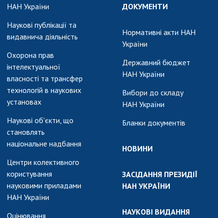
НАН України
ДОКУМЕНТИ
Наукові публікації та
Нормативні акти НАН
видавнича діяльність
України
Охорона прав
Державний бюджет
інтелектуальної
НАН України
власності та трансфер
технологій в наукових
Вибори до складу
установах
НАН України
Наукові об'єкти, що
Бланки документів
становлять
національне надбання
НОВИНИ
Центри колективного
користування
ЗАСІДАННЯ ПРЕЗИДІЇ
науковими приладами
НАН УКРАЇНИ
НАН України
НАУКОВІ ВИДАННЯ
Оцінювання