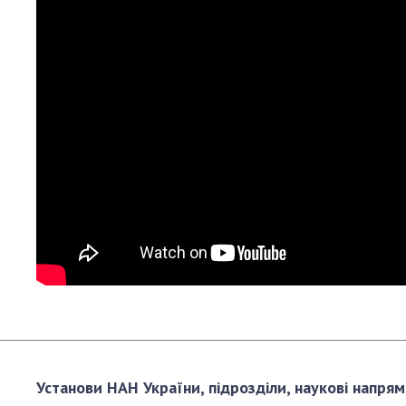
Персонал
Благодій
імені Бо
Віртуаль
НАН Укра
Концепці
Націонал
академії
України
Книга пам
Установи НАН України, підрозділи, наукові напрям