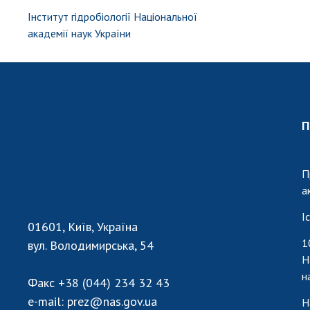
Інститут гідробіології Національної
академії наук України
П
П
а
І
01601, Київ, Україна
1
вул. Володимирська, 54
Н
н
Факс
+38 (044) 234 32 43
e-mail:
prez@nas.gov.ua
Н