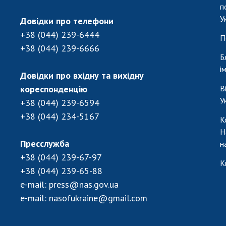
п
У
Довідки про телефони
+38 (044) 239-6444
П
+38 (044) 239-6666
Б
і
Довідки про вхідну та вихідну
кореспонденцію
В
У
+38 (044) 239-6594
+38 (044) 234-5167
К
Н
Пресслужба
н
+38 (044) 239-67-97
К
+38 (044) 239-65-88
e-mail:
press@nas.gov.ua
e-mail:
nasofukraine@gmail.com