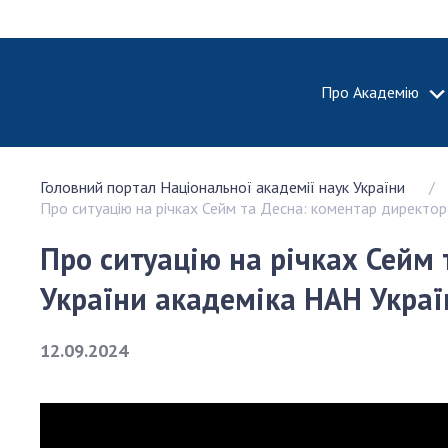
Про Академію
ПРО АКА
Головний портал Національної академії наук України
Про Наці
Про ситуацію на річках Сейм та Десна: коментар директора
академію
України
Про ситуацію на річках Сейм 
Історія 
України академіка НАН Украї
100-річч
Націонал
академії
12.09.2024
України
Нагороди
та почесн
НАН Укра