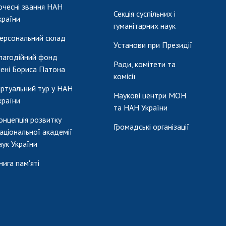
очесні звання НАН
Секція суспільних і
країни
гуманітарних наук
ерсональний склад
Установи при Президії
лагодійний фонд
Ради, комітети та
мені Бориса Патона
комісії
іртуальний тур у НАН
Наукові центри МОН
країни
та НАН України
онцепція розвитку
Громадські організації
аціональної академії
аук України
нига пам'яті