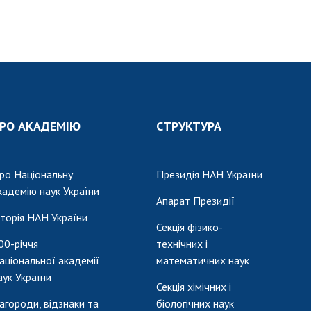
РО АКАДЕМІЮ
СТРУКТУРА
ро Національну
Президія НАН України
кадемію наук України
Апарат Президії
сторія НАН України
Секція фізико-
00-річчя
технічних і
аціональної академії
математичних наук
аук України
Секція хімічних і
агороди, відзнаки та
біологічних наук