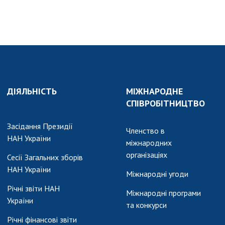
АКАДЕМІЯ
КОМЕНТУЄ
КОНТАКТИ
ПРОФСПІЛКА НАН
УКРАЇНИ
КАБІНЕТ
ДІЯЛЬНІСТЬ
МІЖНАРОДНЕ
СПІВРОБІТНИЦТВО
Засідання Президії
Членство в
НАН України
міжнародних
організаціях
Сесії Загальних зборів
НАН України
Міжнародні угоди
Річні звіти НАН
Міжнародні програми
України
та конкурси
Річні фінансові звіти