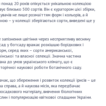
и, що становлять
НАН України
н
понад 20 років опікується унікальною колекцією
адбання
вує близько 500 сортів. Він є куратором цієї збірки,
Державний
ивного
дувачів не лише розмаїттям форм і кольорів, а й
бюджет НАН
науковими
ною – у колекції зберігаються сорти, виведені ще у
України
 України
Вибори до складу
ективності
НАН України
кових установ
 запізнення цвітіння через несприятливу весняну
Бланки документів
ових досліджень
 сад у ботсаду вражає розкішшю борідкових і
НОВИНИ
рм, серед яких – сорти американської,
їнської та власної селекції. Значна частина
 в НАН України
ЗАСІДАННЯ
ана до умов українського клімату, що є
кових кадрів
ПРЕЗИДІЇ НАН
торічної наукової роботи ботанічного саду.
оддю
УКРАЇНИ
ачає, що збереження і розвиток колекції ірисів – це
НАУКОВІ
а справа, а й наукова місія, яка передбачає
ВИДАННЯ
посадкового матеріалу, вивчення біологічних
МЕДІА ПРО НАС
лин і популяризацію квіткової спадщини України.