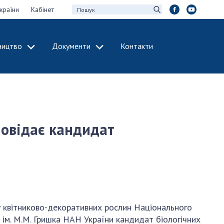
країни
Кабінет
ництво
Документи
Контакти
МІЖНАРОДНЕ
СПІВРОБІТНИЦТВО
идії НАН України
Членство в
х зборів НАН
міжнародних
організаціях
зповідає кандидат
Н України
Міжнародні угоди
 звіти НАН України
Міжнародні
ації та видавнича
програми та
конкурси
інтелектуальної
ДОКУМЕНТИ
рансфер
у квітниково-декоративних рослин Національного
аукових установах
Нормативні акти
 ім. М.М. Гришка НАН України кандидат біологічних