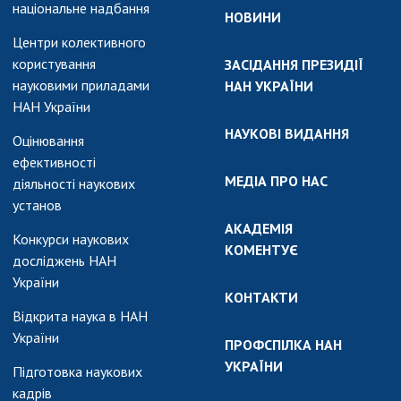
національне надбання
НОВИНИ
Центри колективного
користування
ЗАСІДАННЯ ПРЕЗИДІЇ
науковими приладами
НАН УКРАЇНИ
НАН України
НАУКОВІ ВИДАННЯ
Оцінювання
ефективності
МЕДІА ПРО НАС
діяльності наукових
установ
АКАДЕМІЯ
Конкурси наукових
КОМЕНТУЄ
досліджень НАН
України
КОНТАКТИ
Відкрита наука в НАН
України
ПРОФСПІЛКА НАН
УКРАЇНИ
Підготовка наукових
кадрів