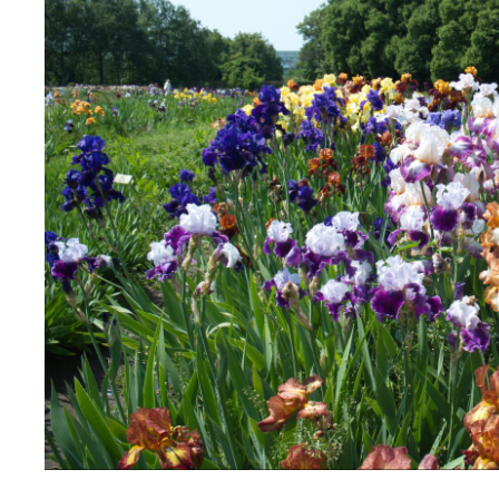
Персонал
Благодій
імені Бо
Віртуаль
НАН Укра
Концепці
Націонал
академії
України
Книга пам