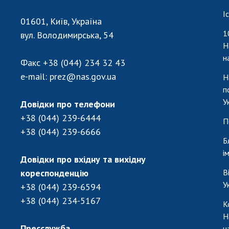
І
01601, Київ, Україна
1
вул. Володимирська, 54
Н
н
Факс
+38 (044) 234 32 43
e-mail:
prez@nas.gov.ua
Н
п
У
Довідки про телефони
+38 (044) 239-6444
П
+38 (044) 239-6666
Б
і
Довідки про вхідну та вихідну
кореспонденцію
В
У
+38 (044) 239-6594
+38 (044) 234-5167
К
Н
Пресслужба
н