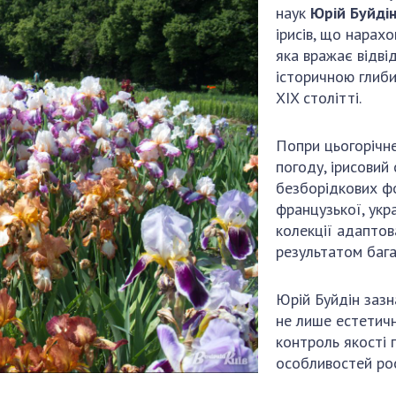
Наукові об'єкт
наук
Юрій Буйді
ьний склад
наук
національне н
ірисів, що нарахо
ний фонд
Установи при
Центри колект
яка вражає відві
риса Патона
Президії
користування 
історичною глиби
ний тур у
Ради, комітети
приладами НАН
XIX столітті.
їни
та комісії
Оцінювання еф
я розвитку
Наукові центри
діяльності нау
Попри цьогорічне
ьної
МОН та НАН
Конкурси наук
погоду, ірисовий
 наук
України
НАН України
безборідкових фо
Громадські
французької, укра
Відкрита наука
'яті
організації
колекції адаптов
Підготовка нау
результатом бага
Робота з мол
Юрій Буйдін зазн
не лише естетичн
контроль якості 
особливостей рос