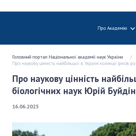
Про Академію
ПРО АКА
Головний портал Національної академії наук України
Про Наці
Про наукову цінність найбільшої в Україні колекції ірисів 
академію
України
Про наукову цінність найбіль
Історія 
біологічних наук Юрій Буйдін
100-річч
Націонал
академії
16.06.2025
України
Нагороди
та почесн
НАН Укра