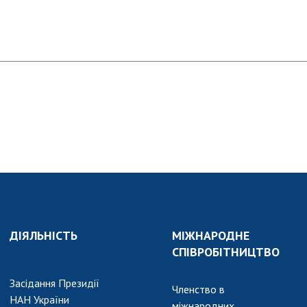
АКАДЕМІЯ
КОМЕНТУЄ
КОНТАКТИ
ПРОФСПІЛКА НАН
УКРАЇНИ
КАБІНЕТ
ДІЯЛЬНІСТЬ
МІЖНАРОДНЕ
СПІВРОБІТНИЦТВО
Засідання Президії
Членство в
НАН України
міжнародних