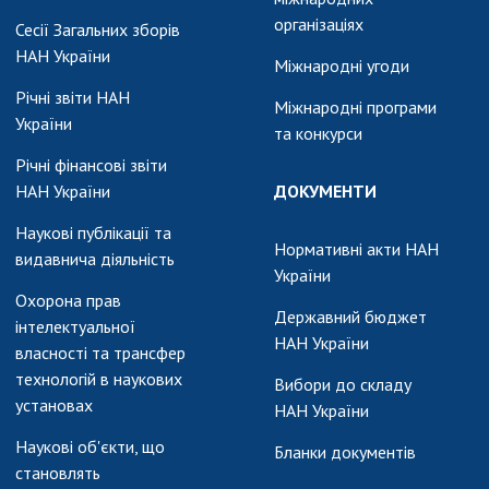
організаціях
Сесії Загальних зборів
НАН України
Міжнародні угоди
Річні звіти НАН
Міжнародні програми
України
та конкурси
Річні фінансові звіти
НАН України
ДОКУМЕНТИ
Наукові публікації та
Нормативні акти НАН
видавнича діяльність
України
Охорона прав
Державний бюджет
інтелектуальної
НАН України
власності та трансфер
технологій в наукових
Вибори до складу
установах
НАН України
Наукові об'єкти, що
Бланки документів
становлять