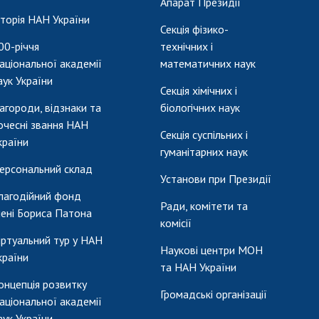
Апарат Президії
сторія НАН України
Секція фізико-
00-річчя
технічних і
аціональної академії
математичних наук
аук України
Секція хімічних і
агороди, відзнаки та
біологічних наук
очесні звання НАН
Секція суспільних і
країни
гуманітарних наук
ерсональний склад
Установи при Президії
лагодійний фонд
Ради, комітети та
мені Бориса Патона
комісії
іртуальний тур у НАН
Наукові центри МОН
країни
та НАН України
онцепція розвитку
Громадські організації
аціональної академії
аук України