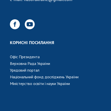
НОВИНИ
ЗАСІДАННЯ ПРЕЗИДІЇ НАН УКРАЇНИ
НАУКОВІ ВИДАННЯ
МЕДІА ПРО НАС
АКАДЕМІЯ КОМЕНТУЄ
КОРИСНІ ПОСИЛАННЯ
КОНТАКТИ
Офіс Президента
ПРОФСПІЛКА НАН УКРАЇНИ
Верховна Рада України
Урядовий портал
КАБІНЕТ
Національний фонд досліджень України
Міністерство освіти і науки України