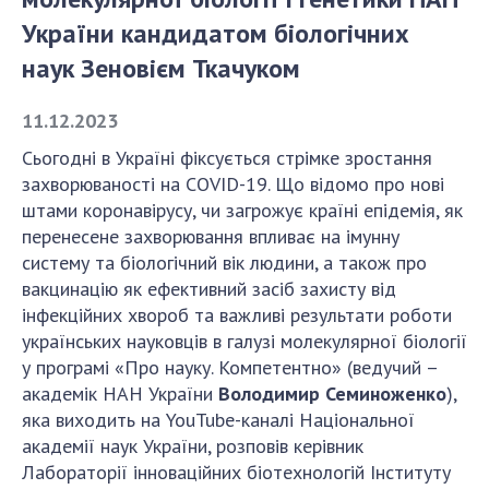
України кандидатом біологічних
СТРУКТУРА
наук Зеновієм Ткачуком
11.12.2023
Президія НАН України
Апарат Президії
Сьогодні в Україні фіксується стрімке зростання
захворюваності на COVID-19. Що відомо про нові
Секція фізико-технічних і математичних
штами коронавірусу, чи загрожує країні епідемія, як
наук
перенесене захворювання впливає на імунну
Секція хімічних і біологічних наук
систему та біологічний вік людини, а також про
Секція суспільних і гуманітарних наук
вакцинацію як ефективний засіб захисту від
Установи при Президії
інфекційних хвороб та важливі результати роботи
Ради, комітети та комісії
українських науковців в галузі молекулярної біології
Наукові центри МОН та НАН України
у програмі «Про науку. Компетентно» (ведучий –
академік НАН України
Володимир Семиноженко
),
Громадські організації
яка виходить на YouTube-каналі Національної
академії наук України, розповів керівник
Лабораторії інноваційних біотехнологій Інституту