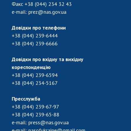
Відкрита наука в НАН України
Факс
+38 (044) 234 32 43
Підготовка наукових кадрів
e-mail:
prez@nas.gov.ua
Робота з молоддю
Довідки про телефони
+38 (044) 239-6444
МІЖНАРОДНЕ СПІВРОБІТНИЦТВО
+38 (044) 239-6666
Членство в міжнародних організаціях
Довідки про вхідну та вихідну
Міжнародні угоди
кореспонденцію
Міжнародні програми та конкурси
+38 (044) 239-6594
ДОКУМЕНТИ
+38 (044) 234-5167
Нормативні акти НАН України
Пресслужба
Державний бюджет НАН України
+38 (044) 239-67-97
Вибори до складу НАН України
+38 (044) 239-65-88
Бланки документів
e-mail:
press@nas.gov.ua
e-mail:
nasofukraine@gmail.com