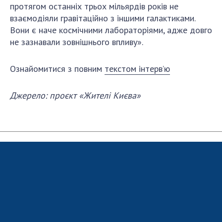
Відкрита наука в НАН України
протягом останніх трьох мільярдів років не
Підготовка наукових кадрів
взаємодіяли гравітаційно з іншими галактиками.
Вони є наче космічними лабораторіями, адже довго
Робота з молоддю
не зазнавали зовнішнього впливу».
Ознайомитися з повним
текстом інтерв’ю
МІЖНАРОДНЕ СПІВРОБІТНИЦТВО
Членство в міжнародних організаціях
Джерело: проєкт «Жителі Києва»
Міжнародні угоди
Міжнародні програми та конкурси
ДОКУМЕНТИ
Нормативні акти НАН України
Державний бюджет НАН України
Вибори до складу НАН України
Бланки документів