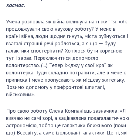
космос
.
ДІЯЛЬНІСТЬ
Учена розповіла як війна вплинула на її життя: «Як
Засідання Президії НАН України
продовжувати свою наукову роботу? У мене в
Сесії Загальних зборів НАН України
країні війна, люди щодня гинуть, міста руйнуються і
Річні звіти НАН України
взагалі страшні речі робляться, а я що — буду
Річні фінансові звіти НАН України
галактики спостерігати? Хотілося бути корисною
Наукові публікації та видавнича діяльність
тут і зараз. Переключитися допомогло
волонтерство. (...) Тепер їжджу у свої краї як
Охорона прав інтелектуальної власності та
волонтерка. Туди складно потрапити, але в мене є
трансфер технологій в наукових установах
приписка і мене пропускають як місцеву жительку.
Наукові об'єкти, що становлять національне
Возимо допомогу у прифронтові шпиталі,
надбання
військовим».
Центри колективного користування
науковими приладами НАН України
Про свою роботу Олена Компанієць зазначила: «Я
Оцінювання ефективності діяльності
вивчаю не самі зорі, а зацікавлена позагалактичною
наукових установ
астрономією, тобто це галактики ближнього (поки
Конкурси наукових досліджень НАН України
що) Всесвіту, а саме ізольовані галактики. Це ті, які