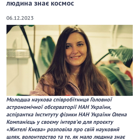
людина знає космос
СТРУКТУРА
06.12.2023
Президія НАН України
Апарат Президії
Секція фізико-технічних і математичних
наук
Секція хімічних і біологічних наук
Секція суспільних і гуманітарних наук
Установи при Президії
Ради, комітети та комісії
Молодша наукова співробітниця Головної
Наукові центри МОН та НАН України
астрономічної обсерваторії НАН України,
Громадські організації
аспірантка Інституту фізики НАН України Олена
Компанієць у своєму інтерв’ю для проєкту
«Жителі Києва» розповіла про свій науковий
шлях, волонтерство та те,
як мало людина знає