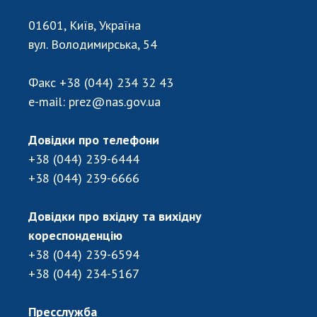
НОВИНИ
01601, Київ, Україна
ЗАСІДАННЯ ПРЕЗИДІЇ НАН УКРАЇНИ
вул. Володимирська, 54
НАУКОВІ ВИДАННЯ
Факс
+38 (044) 234 32 43
МЕДІА ПРО НАС
e-mail:
prez@nas.gov.ua
АКАДЕМІЯ КОМЕНТУЄ
Довідки про телефони
КОНТАКТИ
+38 (044) 239-6444
+38 (044) 239-6666
ПРОФСПІЛКА НАН УКРАЇНИ
КАБІНЕТ
Довідки про вхідну та вихідну
кореспонденцію
+38 (044) 239-6594
+38 (044) 234-5167
Пресслужба