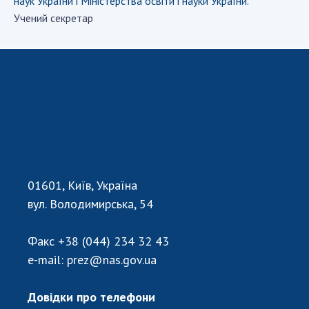
наук України і Міністерства освіти і науки України.
Учений секретар
СТРУКТУРА
Президія НАН України
Апарат Президії
Секція фізико-технічних і математичних
наук
Секція хімічних і біологічних наук
Секція суспільних і гуманітарних наук
01601, Київ, Україна
Установи при Президії
вул. Володимирська, 54
Ради, комітети та комісії
Наукові центри МОН та НАН України
Факс
+38 (044) 234 32 43
Громадські організації
e-mail:
prez@nas.gov.ua
Довідки про телефони