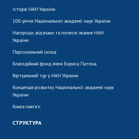
НОВИНИ
Історія НАН України
ЗАСІДАННЯ ПРЕЗИДІЇ НАН УКРАЇНИ
100-річчя Національної академії наук України
НАУКОВІ ВИДАННЯ
Нагороди, відзнаки та почесні звання НАН
МЕДІА ПРО НАС
України
Персональний склад
АКАДЕМІЯ КОМЕНТУЄ
Благодійний фонд імені Бориса Патона
КОНТАКТИ
Віртуальний тур у НАН України
ПРОФСПІЛКА НАН УКРАЇНИ
Концепція розвитку Національної академії наук
КАБІНЕТ
України
Книга пам'яті
СТРУКТУРА