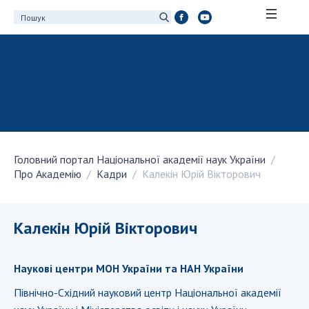
ПРО АКАДЕМІЮ
Про Національну академію наук України
Історія НАН України
100-річчя Національної академії наук
України
Головний портал Національної академії наук України
Нагороди, відзнаки та почесні звання НАН
Про Академію
Кадри
Калекін Юрій Вікторович
України
Персональний склад
Благодійний фонд імені Бориса Патона
Калекін Юрій Вікторович
Віртуальний тур у НАН України
Концепція розвитку Національної академії
Наукові центри МОН України та НАН України
наук України
Північно-Східний науковий центр Національної академії
Книга пам'яті