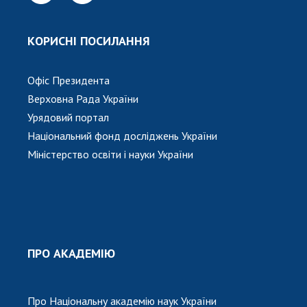
Відкрита наука в НАН України
Підготовка наукових кадрів
КОРИСНІ ПОСИЛАННЯ
Робота з молоддю
Офіс Президента
МІЖНАРОДНЕ СПІВРОБІТНИЦТВО
Верховна Рада України
Урядовий портал
Членство в міжнародних організаціях
Національний фонд досліджень України
Міжнародні угоди
Міністерство освіти і науки України
Міжнародні програми та конкурси
ДОКУМЕНТИ
Нормативні акти НАН України
Державний бюджет НАН України
ПРО АКАДЕМІЮ
Вибори до складу НАН України
Бланки документів
Про Національну академію наук України