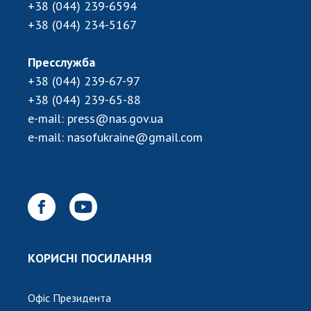
НОВИНИ
+38 (044) 239-6594
+38 (044) 234-5167
ЗАСІДАННЯ ПРЕЗИДІЇ НАН УКРАЇНИ
НАУКОВІ ВИДАННЯ
Пресслужба
+38 (044) 239-67-97
МЕДІА ПРО НАС
+38 (044) 239-65-88
e-mail:
press@nas.gov.ua
АКАДЕМІЯ КОМЕНТУЄ
e-mail:
nasofukraine@gmail.com
КОНТАКТИ
ПРОФСПІЛКА НАН УКРАЇНИ
КАБІНЕТ
КОРИСНІ ПОСИЛАННЯ
Офіс Президента