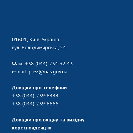
Відкрита наука в НАН України
Підготовка наукових кадрів
Робота з молоддю
01601, Київ, Україна
МІЖНАРОДНЕ СПІВРОБІТНИЦТВО
вул. Володимирська, 54
Членство в міжнародних організаціях
Міжнародні угоди
Факс
+38 (044) 234 32 43
e-mail:
prez@nas.gov.ua
Міжнародні програми та конкурси
ДОКУМЕНТИ
Довідки про телефони
+38 (044) 239-6444
Нормативні акти НАН України
+38 (044) 239-6666
Державний бюджет НАН України
Вибори до складу НАН України
Довідки про вхідну та вихідну
Бланки документів
кореспонденцію