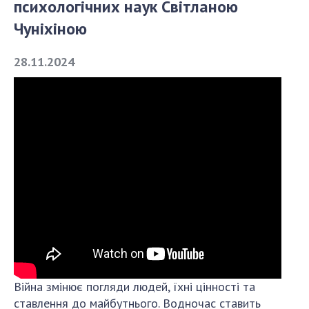
психологічних наук Світланою
Чуніхіною
СТРУКТУРА
28.11.2024
Президія НАН України
Апарат Президії
Секція фізико-технічних і математичних
наук
Секція хімічних і біологічних наук
Секція суспільних і гуманітарних наук
Установи при Президії
Ради, комітети та комісії
Наукові центри МОН та НАН України
Громадські організації
Війна змінює погляди людей, їхні цінності та
ставлення до майбутнього. Водночас ставить