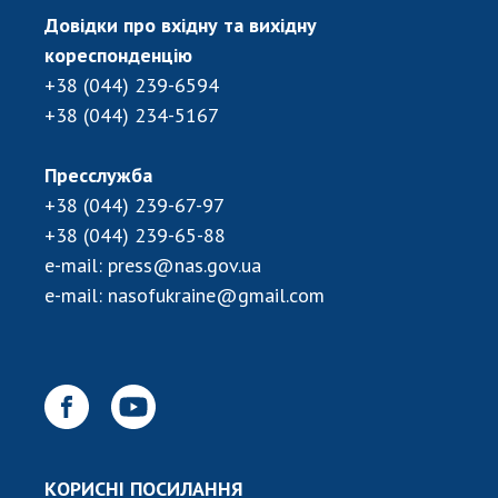
НОВИНИ
Довідки про вхідну та вихідну
ЗАСІДАННЯ ПРЕЗИДІЇ НАН УКРАЇНИ
кореспонденцію
+38 (044) 239-6594
НАУКОВІ ВИДАННЯ
+38 (044) 234-5167
МЕДІА ПРО НАС
Пресслужба
АКАДЕМІЯ КОМЕНТУЄ
+38 (044) 239-67-97
+38 (044) 239-65-88
КОНТАКТИ
e-mail:
press@nas.gov.ua
ПРОФСПІЛКА НАН УКРАЇНИ
e-mail:
nasofukraine@gmail.com
КАБІНЕТ
КОРИСНІ ПОСИЛАННЯ