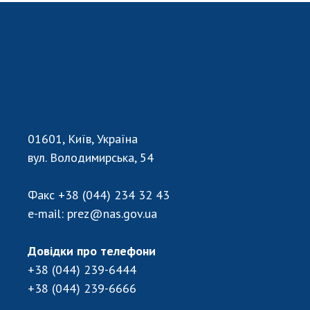
Відкрита наука в НАН України
Підготовка наукових кадрів
Робота з молоддю
МІЖНАРОДНЕ СПІВРОБІТНИЦТВО
Членство в міжнародних організаціях
01601, Київ, Україна
Міжнародні угоди
вул. Володимирська, 54
Міжнародні програми та конкурси
Факс
+38 (044) 234 32 43
ДОКУМЕНТИ
e-mail:
prez@nas.gov.ua
Нормативні акти НАН України
Державний бюджет НАН України
Довідки про телефони
Вибори до складу НАН України
+38 (044) 239-6444
Бланки документів
+38 (044) 239-6666