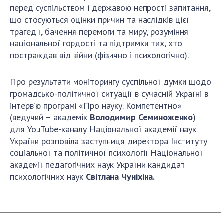
перед суспільством і державою непрості запитання,
ДІЯЛЬНІСТЬ
що стосуються оцінки причин та наслідків цієї
трагедії, бачення перемоги та миру, розуміння
Засідання Президії НАН України
національної гордості та підтримки тих, хто
Сесії Загальних зборів НАН України
постраждав від війни (фізично і психологічно).
Річні звіти НАН України
Річні фінансові звіти НАН України
Про результати моніторингу суспільної думки щодо
громадсько-політичної ситуації в сучасній Україні в
Наукові публікації та видавнича діяльність
інтерв’ю програмі «Про науку. Компетентно»
Охорона прав інтелектуальної власності та
(ведучий – академік
Володимир Семиноженко
)
трансфер технологій в наукових установах
для YouTube-каналу Національної академії наук
Наукові об'єкти, що становлять національне
України розповіла заступниця директора Інституту
надбання
соціальної та політичної психології Національної
Центри колективного користування
академії педагогічних наук України кандидат
науковими приладами НАН України
психологічних наук
Світлана Чуніхіна.
Оцінювання ефективності діяльності
наукових установ
Конкурси наукових досліджень НАН України