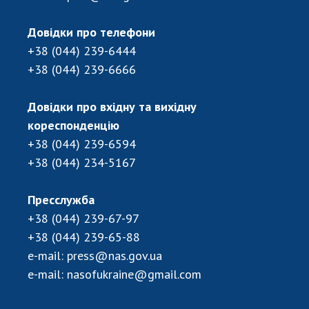
НОВИНИ
ЗАСІДАННЯ ПРЕЗИДІЇ НАН УКРАЇНИ
Довідки про телефони
+38 (044) 239-6444
НАУКОВІ ВИДАННЯ
+38 (044) 239-6666
МЕДІА ПРО НАС
Довідки про вхідну та вихідну
АКАДЕМІЯ КОМЕНТУЄ
кореспонденцію
+38 (044) 239-6594
КОНТАКТИ
+38 (044) 234-5167
ПРОФСПІЛКА НАН УКРАЇНИ
Пресслужба
КАБІНЕТ
+38 (044) 239-67-97
+38 (044) 239-65-88
e-mail:
press@nas.gov.ua
e-mail:
nasofukraine@gmail.com