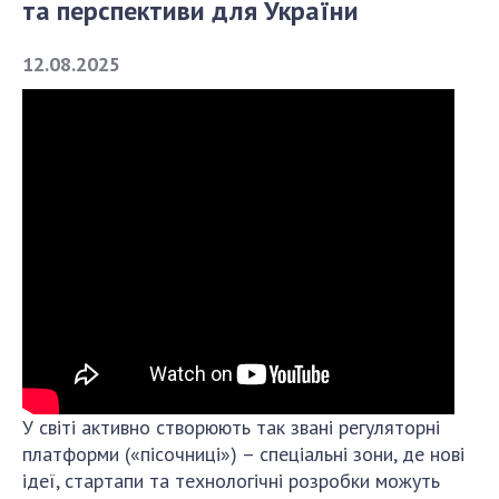
та перспективи для України
СТРУКТУРА
12.08.2025
Президія НАН України
Апарат Президії
Секція фізико-технічних і математичних
наук
Секція хімічних і біологічних наук
Секція суспільних і гуманітарних наук
Установи при Президії
Ради, комітети та комісії
Наукові центри МОН та НАН України
Громадські організації
У світі активно створюють так звані регуляторні
платформи («пісочниці») – спеціальні зони, де нові
ідеї, стартапи та технологічні розробки можуть