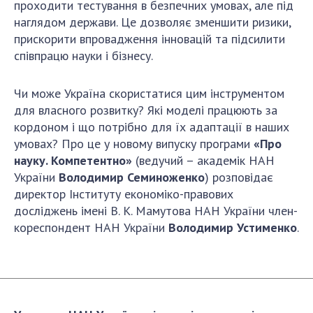
проходити тестування в безпечних умовах, але під
ДІЯЛЬНІСТЬ
наглядом держави. Це дозволяє зменшити ризики,
прискорити впровадження інновацій та підсилити
Засідання Президії НАН України
співпрацю науки і бізнесу.
Сесії Загальних зборів НАН України
Чи може Україна скористатися цим інструментом
Річні звіти НАН України
для власного розвитку? Які моделі працюють за
Річні фінансові звіти НАН України
кордоном і що потрібно для їх адаптації в наших
Наукові публікації та видавнича діяльність
умовах? Про це у новому випуску програми
«Про
Охорона прав інтелектуальної власності та
науку. Компетентно»
(ведучий – академік НАН
трансфер технологій в наукових установах
України
Володимир Семиноженко
) розповідає
Наукові об'єкти, що становлять національне
директор Інституту економіко-правових
надбання
досліджень імені В. К. Мамутова НАН України член-
Центри колективного користування
кореспондент НАН України
Володимир Устименко
.
науковими приладами НАН України
Оцінювання ефективності діяльності
наукових установ
Конкурси наукових досліджень НАН України