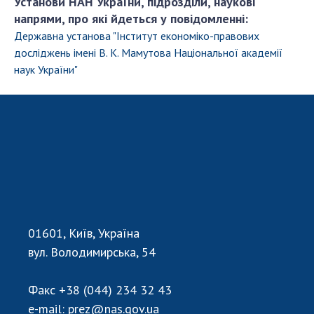
Установи НАН України, підрозділи, наукові
Відкрита наука в НАН України
напрями, про які йдеться у повідомленні:
Підготовка наукових кадрів
Державна установа "Інститут економіко-правових
Робота з молоддю
досліджень імені В. К. Мамутова Національної академії
наук України"
МІЖНАРОДНЕ СПІВРОБІТНИЦТВО
Членство в міжнародних організаціях
Міжнародні угоди
Міжнародні програми та конкурси
ДОКУМЕНТИ
Нормативні акти НАН України
01601, Київ, Україна
Державний бюджет НАН України
вул. Володимирська, 54
Вибори до складу НАН України
Бланки документів
Факс
+38 (044) 234 32 43
e-mail:
prez@nas.gov.ua