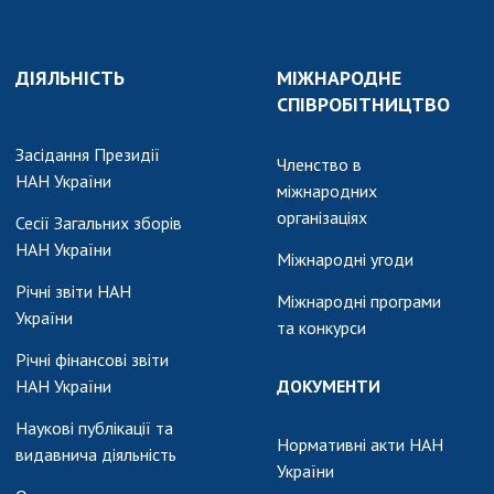
ДІЯЛЬНІСТЬ
МІЖНАРОДНЕ
СПІВРОБІТНИЦТВО
Засідання Президії
Членство в
НАН України
міжнародних
організаціях
Сесії Загальних зборів
НАН України
Міжнародні угоди
Річні звіти НАН
Міжнародні програми
України
та конкурси
Річні фінансові звіти
НАН України
ДОКУМЕНТИ
Наукові публікації та
Нормативні акти НАН
видавнича діяльність
України