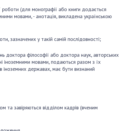
ї роботи (для монографії або книги додається
мними мовами, - анотація, викладена українською
ти, зазначених у такій самій послідовності;
інь доктора філософії або доктора наук, авторських
ені іноземними мовами, подаються разом з їх
в іноземних державах, має бути визнаний
м та завіряються відділом кадрів (вченим
ложення.