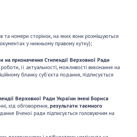
АКАДЕМІЯ
КОМЕНТУЄ
КОНТАКТИ
ПРОФСПІЛКА НАН
в та номери сторінок, на яких вони розміщуються
УКРАЇНИ
документах у нижньому правому кутку);
КАБІНЕТ
ти на призначення Стипендії Верховної Ради
роботи, її актуальності, можливості виконання на
іційному бланку суб’єкта подання, підписується
пендії Верховної Ради України імені Бориса
нні, хід обговорення,
результати таємного
ідання Вченої ради підписується головуючим на
ими досягненнями і здібностями номінанта на