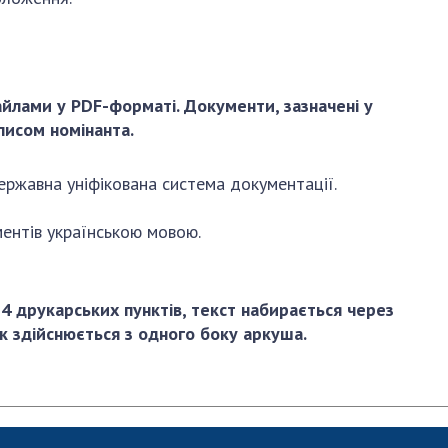
лами у PDF-форматі. Документи, зазначені у
писом номінанта.
ржавна уніфікована система документації.
ентів українською мовою.
друкарських пунктів, текст набирається через
рук здійснюється з одного боку аркуша.