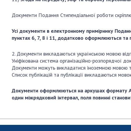
Документи Подання Стипендіальної роботи скріпл
Усі документи в електронному примірнику Подан
пунктах 6, 7, 8 і 11, додатково оформлюються та
2. Документи викладаються українською мовою від
Уніфікована система організаційно-розпорядчої до
Документи можуть викладатися іноземною мовою та
Список публікацій та публікації викладаються мовою
Документи оформлюються на аркушах формату А4 
один міжрядковий інтервал, поля повинні становити