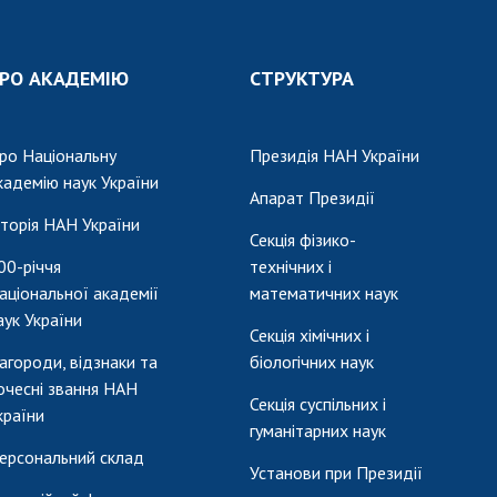
РО АКАДЕМІЮ
СТРУКТУРА
ро Національну
Президія НАН України
кадемію наук України
Апарат Президії
сторія НАН України
Секція фізико-
00-річчя
технічних і
аціональної академії
математичних наук
аук України
Секція хімічних і
агороди, відзнаки та
біологічних наук
очесні звання НАН
Секція суспільних і
країни
гуманітарних наук
ерсональний склад
Установи при Президії