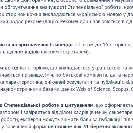
ти обґрунтування значущості Стипендіальної роботи, необ
ох сторінок кожна викладаються українською мовою у дові
 який надає рекомендацію. Рекомендації завіряються відд
анта на призначення Стипендії
обсягом до 15 сторінок,
 відділом кадрів (вченим секретарем);
 до однієї сторінки, що викладається українською та ан
чаються прізвище, ім’я, по батькові номінанта, дата нар
ка характеристика, очікувані результати та публікації, кі
з наукометричними базами даних Web of Science, Scopus, 
ою Стипендіальної роботи з цитуванням
, що оформляєть
автором і завіряється відділом кадрів (вченим секретаре
 роботи, експерти можуть знімати бали за публікації під 
і у завершеній формі
не пізніше ніж 31 березня включно