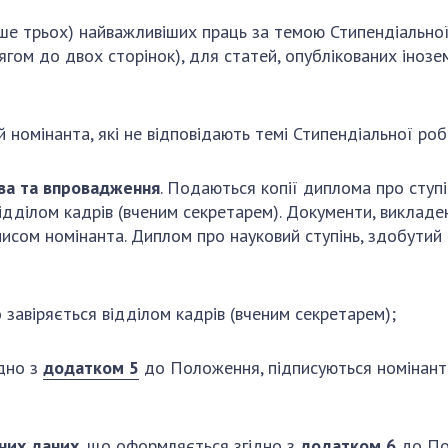
льше трьох) найважливіших праць за темою Стипендіально
гом до двох сторінок), для статей, опублікованих інозе
номінанта, які не відповідають темі Стипендіальної робо
ава та впровадження
. Подаються копії диплома про ступ
 відділом кадрів (вченим секретарем). Документи, виклад
исом номінанта. Диплом про науковий ступінь, здобутий 
 завіряється відділом кадрів (вченим секретарем);
дно з
додатком 5
до Положення, підписуються номінанто
ьних даних
, що оформляється згідно з
додатком 6
до По