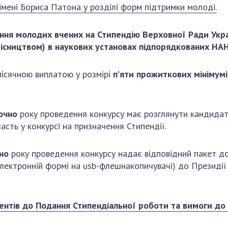
Наукові об'єкт
імені Бориса Патона у розділі форм підтримки молоді.
ьний склад
наук
національне н
ний фонд
Установи при
Центри колект
ня молодих вчених на Стипендію Верховної Ради Україн
риса Патона
Президії
користування 
ісництвом) в наукових установах підпорядкованих НАН
ний тур у
Ради, комітети
приладами НАН
їни
та комісії
Оцінювання еф
місячною виплатою у розмірі
п’яти прожиткових мінімумі
я розвитку
Наукові центри
діяльності нау
ьної
МОН та НАН
Конкурси наук
 наук
України
НАН України
ючно
року проведення конкурсу має розглянути кандидат
Громадські
Відкрита наука
сть у конкурсі на призначення Стипендії.
'яті
організації
Підготовка нау
Робота з мол
но
року проведення конкурсу надає відповідний пакет д
електронній формі на usb-флешнакопичувачі) до Президії
ентів до Подання Стипендіальної роботи та вимоги до