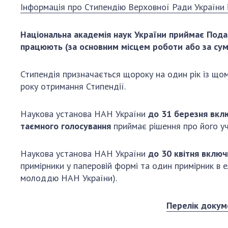
Інформація про Стипендію Верховної Ради України 
Персонал
Благодій
Національна академія наук України приймає Подан
імені Бо
працюють (за основним місцем роботи або за сум
Віртуаль
НАН Укра
Стипендія призначається щороку на один рік із що
Концепці
року отримання Стипендії.
Націонал
академії
Наукова установа НАН України
до 31 березня вкл
України
таємного голосування
приймає рішення про його уча
Книга пам
Наукова установа НАН України
д
о 30 квітня включ
примірники у паперовій формі та один примірник в 
молоддю НАН України).
Перелік докум