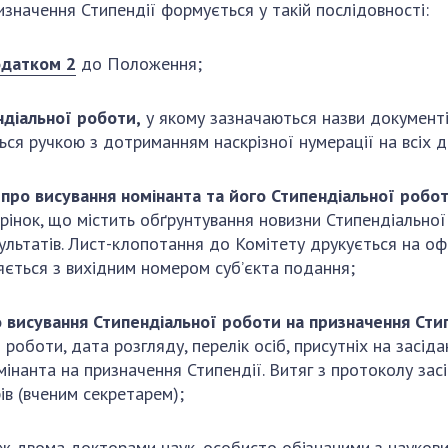
значення Стипендії формується у такій послідовності:
датком 2
до Положення;
ндіальної роботи
,
у якому зазначаються назви документі
ся ручкою з дотриманням наскрізної нумерації на всіх 
 про висування номінанта та його Стипендіальної робо
рінок, що містить обґрунтування новизни Стипендіальної 
зультатів. Лист-клопотання до Комітету друкується на оф
яється з вихідним номером суб’єкта подання;
о висування Стипендіальної роботи на призначення Сти
роботи, дата розгляду, перелік осіб, присутніх на засіда
інанта на призначення Стипендії. Витяг з протоколу зас
ів (вченим секретарем);
ніж двома докторами наук, особисто обізнаними з науков