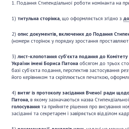
1. Подання Стипендіальної роботи номінанта на при
1)
титульна сторінка
, що оформляється згідно з
до
2)
опис документів, включених до Подання Стипе
(номери сторінок у порядку зростання проставляють
3)
лист-клопотання суб’єкта подання до Комітету
України імені Бориса Патона
обсягом до трьох сто
базі суб’єкта подання, перспектив застосування ре
його керівником та скріплюється печаткою, оформл
4)
витяг із протоколу засідання Вченої ради щод
Патона
, в якому зазначаються назва Стипендіальної 
голосування
та прийняте рішення про висування ном
засіданні та секретарем і завіряється відділом кадр
5)
рекомендації докторів наук
, надані не менше 