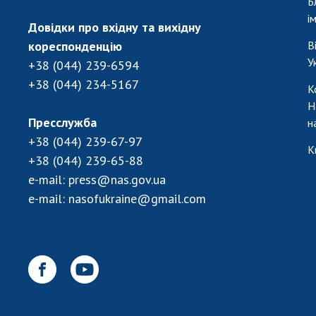
Б
і
Довідки про вхідну та вихідну
кореспонденцію
В
У
+38 (044) 239-6594
+38 (044) 234-5167
К
Н
Пресслужба
н
+38 (044) 239-67-97
К
+38 (044) 239-65-88
e-mail:
press@nas.gov.ua
e-mail:
nasofukraine@gmail.com