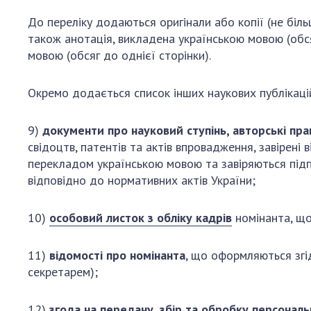
До переліку додаються оригінали або копії (не бі
також анотація, викладена українською мовою (обся
мовою (обсяг до однієї сторінки).
Окремо додається список інших наукових публікацій 
9)
документи про науковий ступінь, авторські пр
свідоцтв, патентів та актів впровадження, завірені
перекладом українською мовою та завіряються підп
відповідно до нормативних актів України;
10)
особовий листок з обліку кадрів
номінанта, що
11)
відомості про номінанта
, що оформляються згі
секретарем);
12)
згода на передачу, збір та обробку персонал