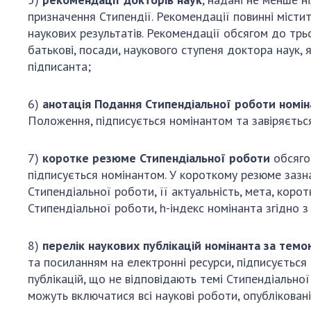
призначення Стипендії. Рекомендації повинні місти
наукових результатів. Рекомендації обсягом до трь
батькові, посади, наукового ступеня доктора наук,
підписанта;
6)
анотація Подання Стипендіальної роботи номін
Положення, підписується номінантом та завіряється
7)
коротке резюме Стипендіальної роботи
обсягом
підписується номінантом. У короткому резюме зазна
Стипендіальної роботи, її актуальність, мета, корот
Стипендіальної роботи, h-індекс номінанта згідно 
8)
перелік наукових публікацій номінанта за тем
та посиланням на електронні ресурси, підписується 
публікацій, що не відповідають темі Стипендіальної
можуть включатися всі наукові роботи, опублікован