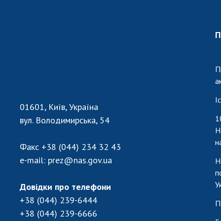
П
П
а
І
01601, Київ, Україна
1
вул. Володимирська, 54
Н
н
Факс
+38 (044) 234 32 43
e-mail:
prez@nas.gov.ua
Н
п
У
Довідки про телефони
+38 (044) 239-6444
П
+38 (044) 239-6666