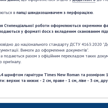
юються в
папці швидкозшивачем з перфорацією
.
ня Стипендіальної роботи оформлюються окремими фай
 подаються у форматі docx з вкладеним сканованим під
повідно до національного стандарту ДСТУ 4163:2020 "Де
кументації. Вимоги до оформлення документів".
 подаються разом з офіційним перекладом таких докум
 оригіналу.
шрифтом гарнітури Times New Roman та розміром 14 
: верхнє та нижнє - 2 см, праве - 1 см, ліве - 3 см, д