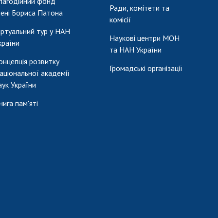
лагодійний фонд
Ради, комітети та
мені Бориса Патона
комісії
іртуальний тур у НАН
Наукові центри МОН
країни
та НАН України
онцепція розвитку
Громадські організації
аціональної академії
аук України
нига пам'яті