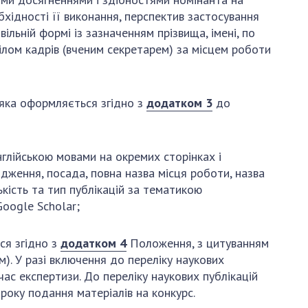
хідності її виконання, перспектив застосування
льній формі із зазначенням прізвища, імені, по
ілом кадрів (вченим секретарем) за місцем роботи
 яка оформляється згідно з
додатком 3
до
глійською мовами на окремих сторінках і
одження, посада, повна назва місця роботи, назва
лькість та тип публікацій за тематикою
Google Scholar;
ся згідно з
додатком 4
Положення, з цитуванням
м). У разі включення до переліку наукових
час експертизи. До переліку наукових публікацій
року подання матеріалів на конкурс.