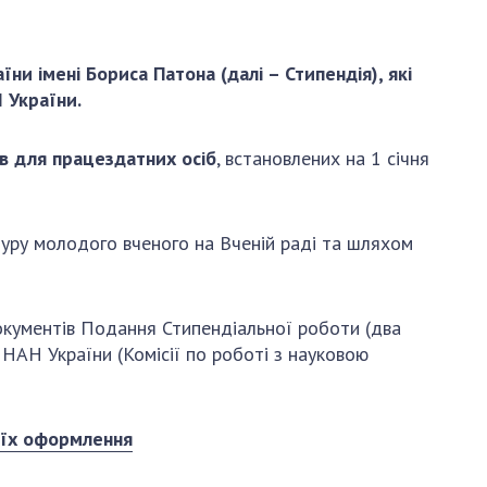
и, що становлять
НАН України
адбання
Державний
ивного
бюджет НАН
и імені Бориса Патона (далі – Стипендія), які
науковими
України
 України.
 України
Вибори до складу
ективності
НАН України
в
для працездатних осіб
, встановлених на 1 січня
кових установ
Бланки документів
ових досліджень
НОВИНИ
уру молодого вченого на Вченій раді та шляхом
 в НАН України
ЗАСІДАННЯ
кових кадрів
ПРЕЗИДІЇ НАН
оддю
УКРАЇНИ
окументів Подання Стипендіальної роботи (два
 НАН України (Комісії по роботі з науковою
НАУКОВІ
ВИДАННЯ
 їх оформлення
МЕДІА ПРО НАС