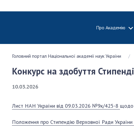
Про Академію
ПРО АКА
Головний портал Національної академії наук України
Про Наці
академію
Конкурс на здобуття Стипенді
України
Історія 
10.03.2026
100-річч
Націонал
академії
Лист НАН України від 09.03.2026 №9к/425-8
щодо 
України
Нагороди
Положення про Стипендію Верховної Ради України 
та почесн
НАН Укра