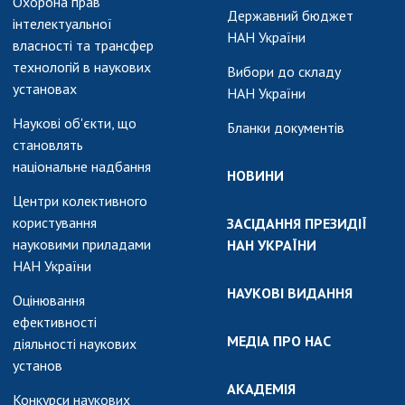
Охорона прав
Державний бюджет
інтелектуальної
НАН України
власності та трансфер
технологій в наукових
Вибори до складу
установах
НАН України
Наукові об'єкти, що
Бланки документів
становлять
національне надбання
НОВИНИ
Центри колективного
користування
ЗАСІДАННЯ ПРЕЗИДІЇ
науковими приладами
НАН УКРАЇНИ
НАН України
НАУКОВІ ВИДАННЯ
Оцінювання
ефективності
МЕДІА ПРО НАС
діяльності наукових
установ
АКАДЕМІЯ
Конкурси наукових