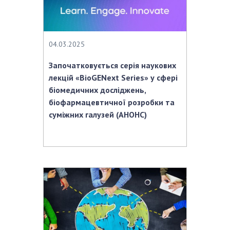
НОВИНИ
ЗАСІДАННЯ ПРЕЗИДІЇ НАН УКРАЇНИ
НАУКОВІ ВИДАННЯ
04.03.2025
Започатковується серія наукових
МЕДІА ПРО НАС
лекцій «BioGENext Series» у сфері
АКАДЕМІЯ КОМЕНТУЄ
біомедичних досліджень,
біофармацевтичної розробки та
КОНТАКТИ
суміжних галузей (АНОНС)
ПРОФСПІЛКА НАН УКРАЇНИ
КАБІНЕТ