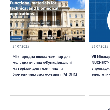
24.07.2025
23.07.2025
Міжнародна школа-семінар для
VIІ Міжна
молодих вчених «Функціональні
NUCNEXT-
матеріали для технічних та
впровадже
біомедичних застосувань» (АНОНС)
енергетик