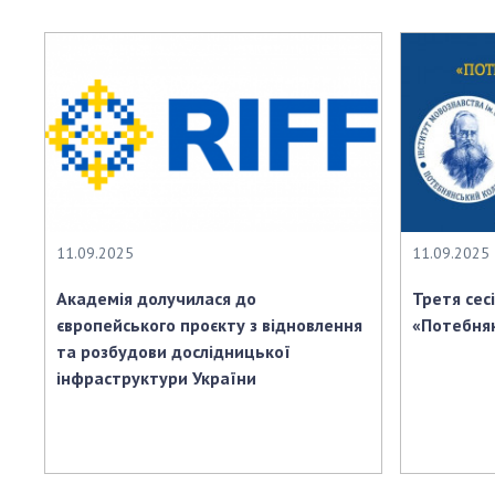
Персонал
Благодій
імені Бо
Віртуаль
НАН Укра
Концепці
Націонал
академії
України
11.09.2025
11.09.2025
Книга пам
Академія долучилася до
Третя сес
європейського проєкту з відновлення
«Потебнян
та розбудови дослідницької
інфраструктури України