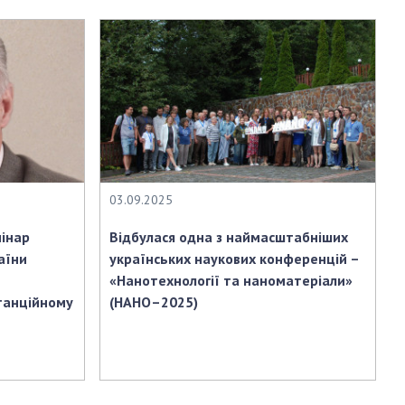
АКАДЕМІЯ
КОМЕНТУЄ
КОНТАКТИ
ПРОФСПІЛКА НАН
УКРАЇНИ
КАБІНЕТ
03.09.2025
мінар
Відбулася одна з наймасштабніших
аїни
українських наукових конференцій –
«Нанотехнології та наноматеріали»
станційному
(НАНО–2025)