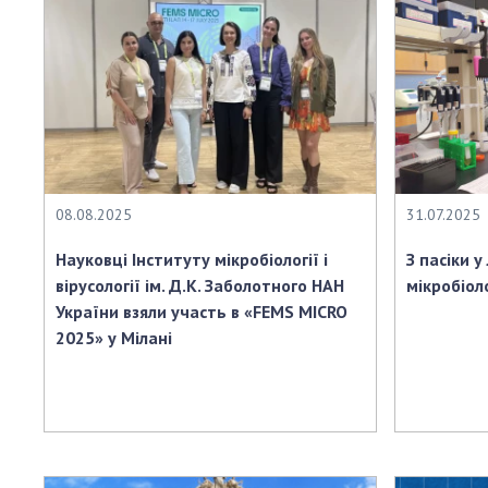
08.08.2025
31.07.2025
Науковці Інституту мікробіології і
З пасіки у
вірусології ім. Д.К. Заболотного НАН
мікробіол
України взяли участь в «FEMS MICRO
2025» у Мілані