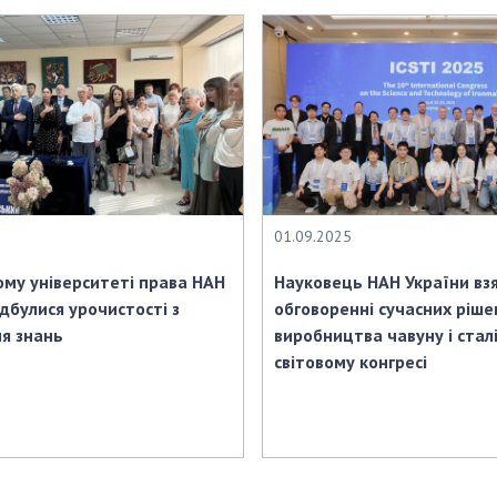
01.09.2025
ому університеті права НАН
Науковець НАН України взя
ідбулися урочистості з
обговоренні сучасних рішен
я знань
виробництва чавуну і сталі
світовому конгресі