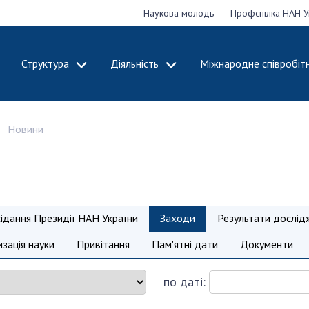
Наукова молодь
Профспілка НАН У
Структура
Діяльність
Міжнародне співробіт
ДЕМІЮ
СТРУКТУРА
ДІЯЛЬНІСТЬ
Новини
ональну
Президія НАН
Засідання През
 наук
України
Сесії Загальни
Апарат Президії
України
НАН України
Секція фізико-
Річні звіти НА
я
технічних і
Річні фінансові
сідання Президії НАН України
Заходи
Результати дослід
ьної
математичних
Наукові публік
 наук
наук
діяльність
зація науки
Привітання
Пам'ятні дати
Документи
Секція хімічних і
Охорона прав 
, відзнаки
біологічних наук
власності та т
по даті:
і звання
Секція суспільних
технологій в н
їни
і гуманітарних