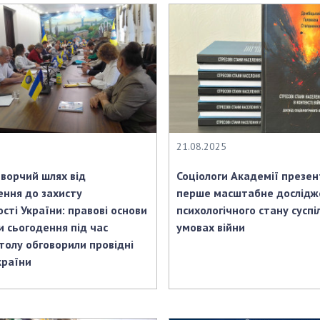
21.08.2025
ворчий шлях від
Соціологи Академії презе
ння до захисту
перше масштабне дослідж
сті України: правові основи
психологічного стану суспі
и сьогодення під час
умовах війни
столу обговорили провідні
країни