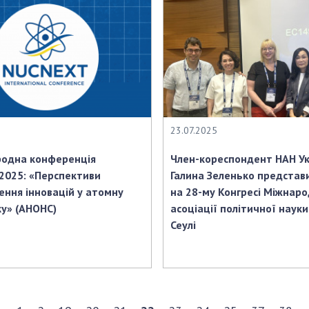
23.07.2025
родна конференція
Член-кореспондент НАН У
2025: «Перспективи
Галина Зеленько представ
ння інновацій у атомну
на 28-му Конгресі Міжнаро
у» (АНОНС)
асоціації політичної науки 
Сеулі