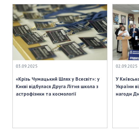
03.09.2025
02.09.2025
«Крізь Чумацький Шлях у Всесвіт»: у
У Київськ
Києві відбулася Друга Літня школа з
України в
астрофізики та космології
нагоди Дн