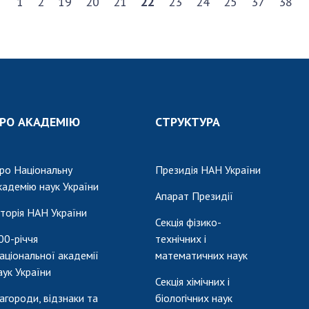
1
2
19
20
21
22
23
24
25
37
38
РО АКАДЕМІЮ
СТРУКТУРА
ро Національну
Президія НАН України
кадемію наук України
Апарат Президії
сторія НАН України
Секція фізико-
00-річчя
технічних і
аціональної академії
математичних наук
аук України
Секція хімічних і
агороди, відзнаки та
біологічних наук