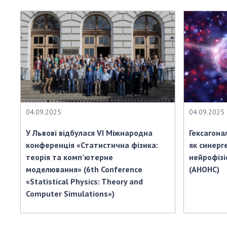
04.09.2025
04.09.2025
У Львові відбулася VI Міжнародна
Гексагонал
конференція «Статистична фізика:
як синерг
теорія та комп’ютерне
нейрофізіо
моделювання» (6th Conference
(АНОНС)
«Statistical Physics: Theory and
Computer Simulations»)