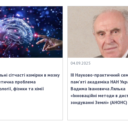
04.09.2025
ьні сітчасті комірки в мозку
III Науково-практичний се
етична проблема
пам’яті академіка НАН Укр
логії, фізики та хімії
Вадима Івановича Лялька
«Інноваційні методи в ди
зондуванні Землі» (АНОНС)