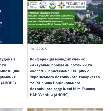
30.07.2025
тудентів,
Конференція молодих учених
х та
«Актуальні проблеми ботаніки та
омпозиційні
екології», присвячена 100-річчю
тримання,
Українського ботанічного товариства
» (АНОНС)
та 90-річчю Національного
ботанічного саду імені М.М. Гришка
НАН України (АНОНС)