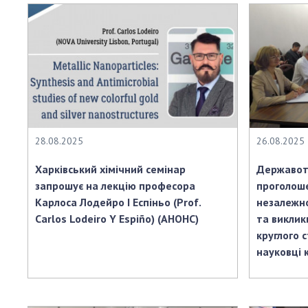
28.08.2025
26.08.2025
Харківський хімічний семінар
Державот
запрошує на лекцію професора
проголоше
Карлоса Лодейро І Еспіньо (Prof.
незалежно
Carlos Lodeiro Y Espiño) (АНОНС)
та виклик
круглого 
науковці 