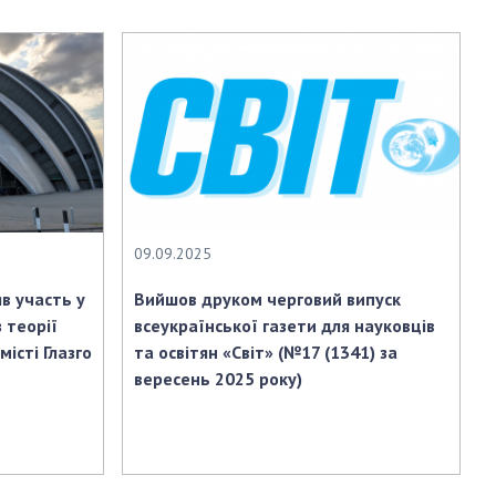
и, що становлять
НАН України
адбання
Державний
ивного
бюджет НАН
науковими
України
 України
Вибори до складу
ективності
НАН України
кових установ
Бланки документів
ових досліджень
НОВИНИ
09.09.2025
 в НАН України
ЗАСІДАННЯ
кових кадрів
в участь у
Вийшов друком черговий випуск
ПРЕЗИДІЇ НАН
оддю
 теорії
всеукраїнської газети для науковців
УКРАЇНИ
місті Глазго
та освітян «Світ» (№17 (1341) за
НАУКОВІ
вересень 2025 року)
ВИДАННЯ
МЕДІА ПРО НАС