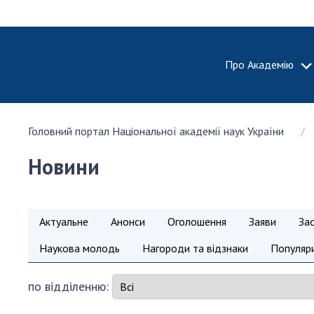
Про Академію
ПРО АКА
Головний портал Національної академії наук України
Про Наці
академію
Новини
України
Історія 
100-річч
Актуальне
Анонси
Оголошення
Заяви
За
Націонал
академії
Наукова молодь
Нагороди та відзнаки
Популяри
України
Нагороди
по відділенню:
та почесн
НАН Укра