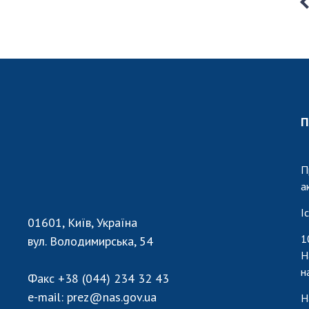
П
П
а
І
01601, Київ, Україна
1
вул. Володимирська, 54
Н
н
Факс
+38 (044) 234 32 43
e-mail:
prez@nas.gov.ua
Н