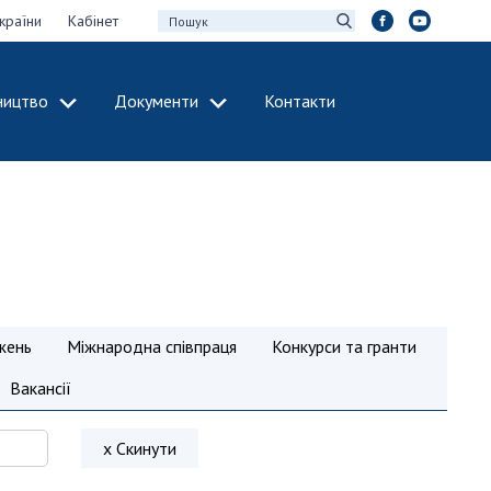
країни
Кабінет
ництво
Документи
Контакти
МІЖНАРОДНЕ
СПІВРОБІТНИЦТВО
идії НАН України
Членство в
х зборів НАН
міжнародних
організаціях
Н України
Міжнародні угоди
 звіти НАН України
Міжнародні
жень
Міжнародна співпраця
Конкурси та гранти
ації та видавнича
програми та
конкурси
Вакансії
інтелектуальної
ДОКУМЕНТИ
рансфер
х Скинути
аукових установах
Нормативні акти