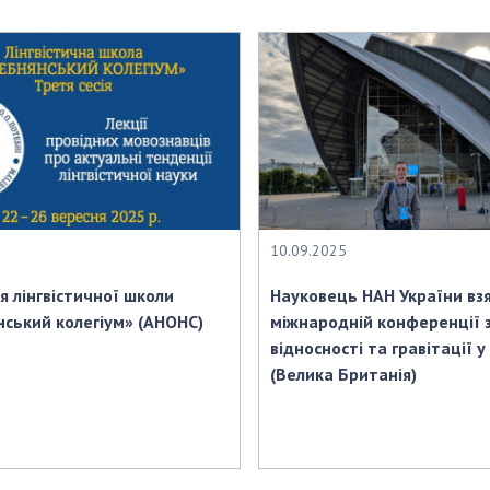
Наукові об'єкт
ьний склад
наук
національне н
ний фонд
Установи при
Центри колект
риса Патона
Президії
користування 
ний тур у
Ради, комітети
приладами НАН
їни
та комісії
Оцінювання еф
я розвитку
Наукові центри
діяльності нау
ьної
МОН та НАН
Конкурси наук
 наук
України
НАН України
Громадські
10.09.2025
Відкрита наука
'яті
організації
Підготовка нау
ія лінгвістичної школи
Науковець НАН України взя
Робота з мол
ський колегіум» (АНОНС)
міжнародній конференції з
відносності та гравітації у 
(Велика Британія)