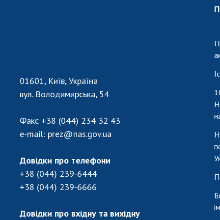
П
П
а
І
01601, Київ, Україна
1
вул. Володимирська, 54
Н
н
Факс
+38 (044) 234 32 43
e-mail:
prez@nas.gov.ua
Н
п
У
Довідки про телефони
+38 (044) 239-6444
П
+38 (044) 239-6666
Б
і
Довідки про вхідну та вихідну