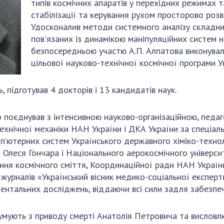
типів космічних апаратів у перехідних режимах т
стабілізації та керування рухом просторово розв
Удосконалив методи системного аналізу складних
пов'язаних із динамікою маніпуляційних систем на
безпосередньою участю А.П. Алпатова виконува
цільової науково-технічної космічної програми У
 підготував 4 докторів і 13 кандидатів наук.
поєднував з інтенсивною науково-організаційною, педаго
технічної механіки НАН України і ДКА України за спеціал
п’ютерних систем Українського державного хіміко-технол
 Олеся Гончара і Національного аерокосмічного університ
ння космічного сміття, Координаційної ради НАН України
урналів «Український вісник медико-соціальної експертиз
ентальних досліджень, віддаючи всі сили задля забезпече
сумують з приводу смерті Анатолія Петровича та висловл