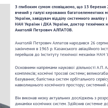
Наукові об'єкт
ьний склад
наук
З глибоким сумом сповіщаємо, що 13 березня 2
національне н
ний фонд
Установи при
вчений у галузі керованих багатоелементних ме
Центри колект
риса Патона
Президії
України, завідувач відділу системного аналізу 
користування 
НАН України і ДКА України, доктор технічних 
ний тур у
Ради, комітети
приладами НАН
Анатолій Петрович
АЛПАТОВ.
їни
та комісії
Оцінювання еф
я розвитку
Наукові центри
діяльності нау
Анатолій Петрович Алпатов народився 26 серпня 
ьної
МОН та НАН
Конкурси наук
закінчення в 1965 р. Казанського авіаційного ін
 наук
України
НАН України
перейшов до Інституту технічної механіки НАН У
Громадські
Відкрита наука
'яті
організації
Підготовка нау
Основними напрямами наукової діяльності А.П. А
Робота з мол
комплексів; космічні тросові системи; великогаб
базування; балістика систем орбітального серві
навколишнього космічного простору; системний а
Він виконав низку актуальних досліджень з розр
динаміки космічних систем. Здійснив системне д