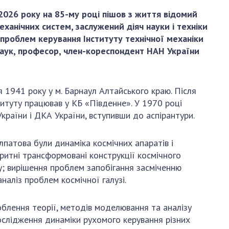
и, що становлять
НАН України
026 року на 85-му році пішов з життя відомий
адбання
Державний
ханічних систем, заслужений діяч науки і техніки
ивного
бюджет НАН
і проблем керування Інституту технічної механіки
науковими
України
наук, професор, член-кореспондент НАН України
 України
Вибори до складу
ективності
НАН України
кових установ
Бланки документів
1941 року у м. Барнаул Алтайського краю. Після
ових досліджень
ституту працював у КБ «Південне». У 1970 році
НОВИНИ
країни і ДКА України, вступивши до аспірантури.
 в НАН України
ЗАСІДАННЯ
кових кадрів
ПРЕЗИДІЇ НАН
лпатова були динаміка космічних апаратів і
оддю
УКРАЇНИ
аритні трансформовані конструкції космічного
су; вирішення проблем запобігання засміченню
НАУКОВІ
наліз проблем космічної галузі.
ВИДАННЯ
облення теорії, методів моделювання та аналізу
МЕДІА ПРО НАС
ослідження динаміки рухомого керування різних