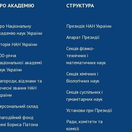
РО АКАДЕМІЮ
СТРУКТУРА
ро Національну
Президія НАН України
кадемію наук України
Апарат Президії
сторія НАН України
Секція фізико-
00-річчя
технічних і
аціональної академії
математичних наук
аук України
Секція хімічних і
агороди, відзнаки та
біологічних наук
очесні звання НАН
Секція суспільних і
країни
гуманітарних наук
ерсональний склад
Установи при Президії
лагодійний фонд
Ради, комітети та
мені Бориса Патона
комісії