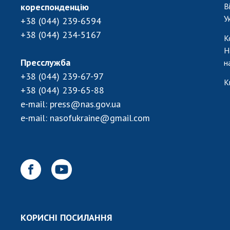
кореспонденцію
В
У
+38 (044) 239-6594
+38 (044) 234-5167
К
Н
Пресслужба
н
+38 (044) 239-67-97
К
+38 (044) 239-65-88
e-mail:
press@nas.gov.ua
e-mail:
nasofukraine@gmail.com
КОРИСНІ ПОСИЛАННЯ