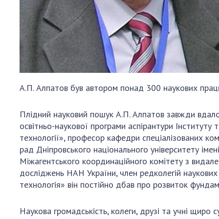
А.П. Алпатов був автором понад 300 наукових праць,
Плідний науковий пошук А.П. Алпатов завжди вдало 
освітньо-наукової програми аспірантури Інституту 
технології», професор кафедри спеціалізованих ком
рад Дніпровського національного університету імені
Міжагентського координаційного комітету з видале
досліджень НАН України, член редколегій наукових ж
технологія» він постійно дбав про розвиток фундам
Наукова громадськість, колеги, друзі та учні щиро 