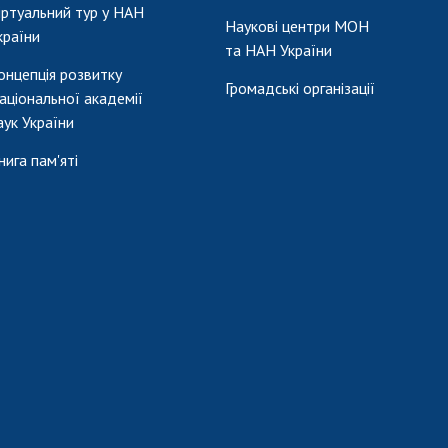
іртуальний тур у НАН
Наукові центри МОН
країни
та НАН України
онцепція розвитку
Громадські організації
аціональної академії
аук України
нига пам'яті