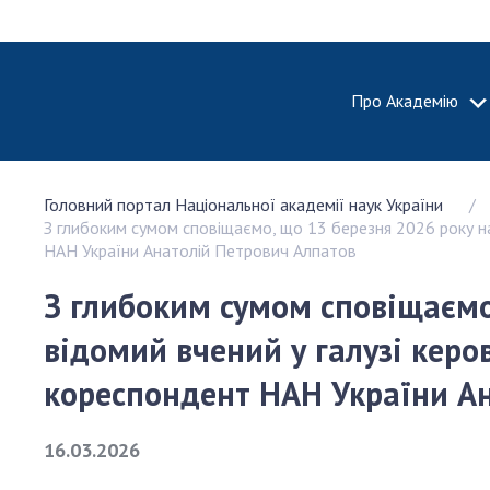
Про Академію
ПРО АКА
Головний портал Національної академії наук України
Про Наці
З глибоким сумом сповіщаємо, що 13 березня 2026 року на
академію
НАН України Анатолій Петрович Алпатов
України
Історія 
З глибоким сумом сповіщаємо,
100-річч
відомий вчений у галузі кер
Націонал
академії
кореспондент НАН України А
України
Нагороди
16.03.2026
та почесн
НАН Укра