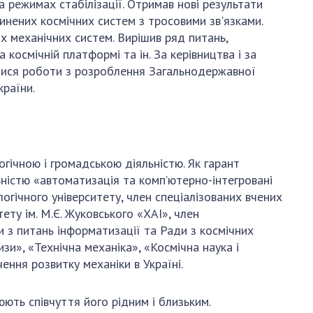
АКАДЕМІЯ
а режимах стабілізації. Отримав нові результати
КОМЕНТУЄ
инених космічних систем з тросовими зв'язками.
 механічних систем. Вирішив ряд питань,
КОНТАКТИ
 космічній платформі та ін. За керівництва і за
лися роботи з розроблення Загальнодержавної
ПРОФСПІЛКА НАН
країни.
УКРАЇНИ
КАБІНЕТ
гічною і громадською діяльністю. Як гарант
ьністю «автоматизація та комп’ютерно-інтегровані
огічного університету, член спеціалізованих вчених
ету ім. М.Є. Жуковського «ХАІ», член
 з питань інформатизації та Ради з космічних
и», «Технічна механіка», «Космічна наука і
ння розвитку механіки в Україні.
юють співчуття його рідним і близьким.