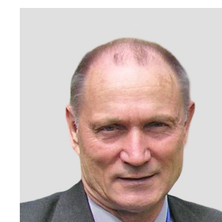
Персонал
Благодій
імені Бо
Віртуаль
НАН Укра
Концепці
Націонал
академії
України
Книга пам