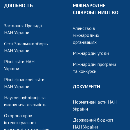
ДІЯЛЬНІСТЬ
МІЖНАРОДНЕ
СПІВРОБІТНИЦТВО
Засідання Президії
Членство в
НАН України
міжнародних
організаціях
Сесії Загальних зборів
НАН України
Міжнародні угоди
Річні звіти НАН
Міжнародні програми
України
та конкурси
Річні фінансові звіти
НАН України
ДОКУМЕНТИ
Наукові публікації та
Нормативні акти НАН
видавнича діяльність
України
Охорона прав
Державний бюджет
інтелектуальної
НАН України
власності та трансфер