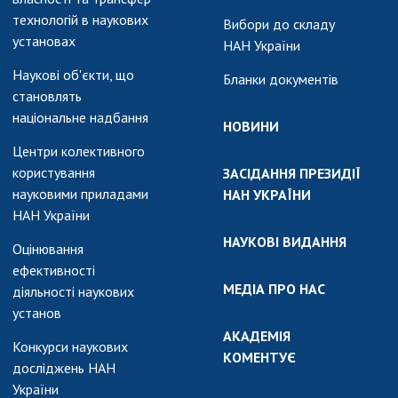
технологій в наукових
Вибори до складу
установах
НАН України
Наукові об'єкти, що
Бланки документів
становлять
національне надбання
НОВИНИ
Центри колективного
користування
ЗАСІДАННЯ ПРЕЗИДІЇ
науковими приладами
НАН УКРАЇНИ
НАН України
НАУКОВІ ВИДАННЯ
Оцінювання
ефективності
МЕДІА ПРО НАС
діяльності наукових
установ
АКАДЕМІЯ
Конкурси наукових
КОМЕНТУЄ
досліджень НАН
України